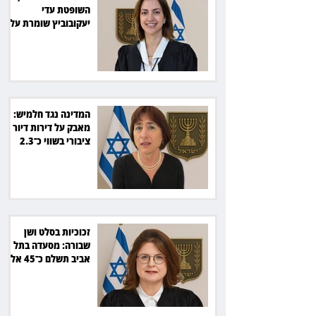
השופטת עדי
יעקובוביץ שומרת על
קור רוח ושליטה
המדינה נגד חלמיש:
מאבק על דירות דיור
ציבורי בשווי כ־2.3
מיליארד שקל
זכוכיות בסלט ושן
שבורה: מסעדה בתל
אביב תשלם כ־45 אלף
שקל