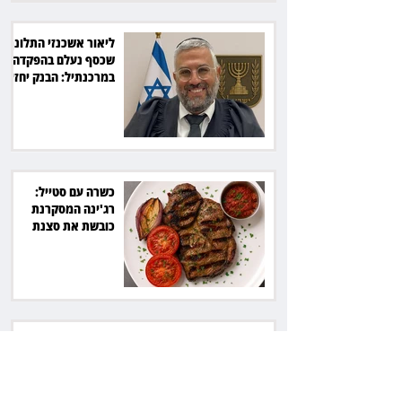
ליאור אשכנזי התלונן
שכסף נעלם בהפקדה
במרכנתיל: הבנק יחזיר
7,700 שקל
כשרה עם סטייל:
רג'ינה המסקרנת
כובשת את סצנת
הגורמה בלב תל אביב
השכנה מרמת השרון
ניהלה קרב על החניה -
ותשלם יותר מחצי
מיליון שקל