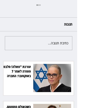
תגובות
כתיבת תגובה...
כשהאולם מתחמם, השופטת עדי
יעקובוביץ שומרת על קור רוח
ושליטה
עורכת "וואלה! סלבס"
פוטרה לאחר 7
באוקטובר: החברה
תשלם כ־54 אלף שקל
כשהאולם מתחמם,