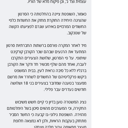
עצמית וצד ג', וכן פיקוח מלא של הוריו.
כאמור, השופטת ציינה בהחלטתה כי הסרטון 
שהציגה היחידה החוקרת מחזק את החשדות כלפי 
החשודים המרכזיים באירוע שגרם לפציעתו הקשה 
של שטנקוב.
מיד לאחר המקרה פורסם ברשתות החברתיות סרטון 
המתעד את הרגעים שבהם שכר הקורבן קורקינט 
שיתופי. על פי הסרטון, שלושת הצעירים התקרבו 
לעברו, ואחד מהם שלף מכשיר חד ודקר את הקורבן 
ברגליו ללא כל סיבה נראית לעין. בבית המשפט 
ביקשו פרקליטיהם של החשודים לשחרר את מרשם 
ממעצר בטענה שמדובר בצעירים בני 18 ושלושה 
חודשים נעדרים עבר פלילי.
נציג המשטרה טען בדיון כי קיים חשש משיבוש 
החקירה, וכי המעורבים מהווים סיכון בשל הימלטותם 
מהזירה. השופטת גילוני-גז קבעה כי החשד הסביר 
מתחזק בעקבות הראיות, ולכן לא נמצאה חלופת 
מעצר מתאימה עבור מלכה ויצחקי.