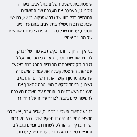
שופטת בית משפט השלום בתל אביב, ציפורה 
גילוני-גז, האריכה את מעצרם של החשודים 
המרכזיים בדקירתו של גלב שטנקוב, בן 37, במוצאי 
שבת ברחוב רוטשילד בתל אביב, בחמישה ימים 
נוספים, עד יום שני. כמו כן, התירה לפרסם את שמו 
של החשוד יצחקי.
במהלך הדיון נדחתה בקשת בא כוחו של יצחקי 
להותיר את שמו חסוי, בטענה כי הפרסום עלול 
לגרום נזק למשפחתו החרדית המתגוררת באלעד. 
עם זאת, השופטת קיבלה את עמדת המשטרה 
שהציגה סרטון הקושר את החשודים המרכזיים 
לאירוע. בניגוד לבקשת המשטרה להאריך את 
מעצרם בעשרה ימים, הוחלט על הארכת מעצרם 
לחמישה ימים בלבד, לצורך פיקוח על החקירה.
בנוגע לחשוד השלישי בפרשה, אליה עוזרי, אשר לפי 
ממצאי החקירה היה לו תפקיד שולי וללא מעורבות 
ישירה בדקירה, הוחלט לשחררו בתנאים מגבילים. 
התנאים כוללים מעצר בית עד יום שני, ערבות 