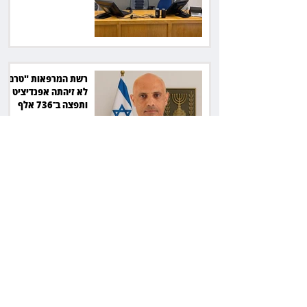
ב־150 אלף שקל
רשת המרפאות "טרם"
לא זיהתה אפנדיציט -
ותפצה ב־736 אלף
שקל
הרשמת אישרה לתפוס
את רכב היוקרה בסיוע
המשטרה, השופט ביטל
את המהלך