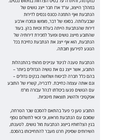
כמקדמה, והיתרה על בסיס הצלחות במימוש נכסים. 
במהלך הייצוג, עו"ד ארז חבר ייצג נושים של 
הנתבעת ואף התמנה ככונס נכסים לדירות 
שבבעלותה. בסופו של דבר, מומשו ונמכרו ארבע 
דירות שהנתבעת הייתה בעלת זכויות בהן. בעוד 
שהתובע מייצג נושים ופועל למכירת דירותיה של 
הנתבעת, הוא אף ייצג את הנתבעת כחייבת בכל 
הנוגע לפירעון חובתה.
הנתבעת טענה לניגוד עניינים מהותי בהתנהלות 
התובע, אשר ייצג גם את נושיה הגדולים ביותר – 
בהם כלל חברה לביטוח ושלושה בנקים גדולים – 
וגם אותה עצמה כחייבת. לדבריה, קשריו של התובע 
עם הנושים פגעו ביכולתו לנהל עבורה מו"מ 
אפקטיבי ולהשיג תוצאות מיטביות.  
התובע טען כי פעל בהתאם להסכם שכר הטרחה, 
שסוכם עם הנתבעת מראש, וכי זכאי לתשלום נוסף 
בגין הצלחותיו בייצוג הנתבעת מול נושים. לטענתו, 
השירותים שסיפק חרגו מעבר להתחייבותו בהסכם. 