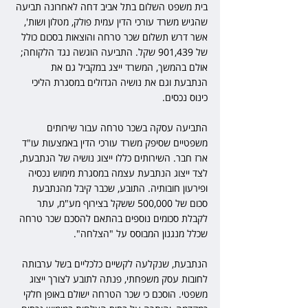
בית משפט השלום בתל אביב דחה לאחרונה תביעה 
שהגיש משרד עורכי הדין עמית פולק, מטלון ושות', 
אשר דרש תשלום שכר טרחה והוצאות בסכום כולל 
של 901,439 שקל. התביעה הוגשה נגד הלקוחה; 
אולם בהמשך, המשרד ייצג במקביל גם את 
הנתבעת וגם את נושיה הגדולים במסגרת הליכי 
כינוס נכסים.
התביעה עסקה בשכר טרחה עבור שירותים 
משפטיים שסיפק משרד עורכי הדין באמצעות עו"ד 
ארז חבר. השירותים כללו ייצוג נושיה של הנתבעת, 
לצד ייצוג הנתבעת עצמה במסגרת מימוש נכסיה 
ופירעון חובותיה. התובע, שכבר קיבל מהנתבעת 
סכום של 500,000 ששקל בצירוף מע"מ, עתר 
לקבלת סכומים נוספים בהתאם להסכם שכר טרחה 
שכלל מנגנון המבוסס על "הצלחה".
הנתבעת, שנקלעה לקשיים כלכליים בשל ערבותה 
לחובות עסק משפחתי, פנתה לתובע לצורך ייצוג 
משפטי. הוסכם כי שכר הטרחה ישולם באופן חלקי 