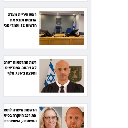
ראש עיריית מעלה
אדומים תובע את
חדשות 12 ועמרי מניב
ב־150 אלף שקל
רשת המרפאות "טרם"
לא זיהתה אפנדיציט -
ותפצה ב־736 אלף
שקל
הרשמת אישרה לתפוס
את רכב היוקרה בסיוע
המשטרה, השופט ביטל
את המהלך