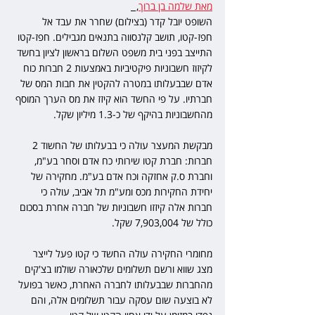
מאת שלמה בן ברוך
,  
השופט יובל קדר (בצילום) שחרר את עבד אל 
חפז-קטו, תושב קלנסווה בתנאים מגבילים. חפז-קטו 
התייצב בפני בית משפט השלום בראשון לציון בחשד 
לקיזוז חשבוניות פיקטיביות באמצעות 2 חברות כוח 
אדם שבבעלותו במטרה להקטין את חבות המס של 
חברתיו. על פי החשד הוא קיזז את מס הערך המוסף 
מהחשבוניות בהיקף של כ-1.3 מיליון שקל. 
מבקשת המעצר עולה כי בבעלותו של החשוד 2 
חברות: חברת קטו שירותי כח אדם וסחר בע"מ, 
וחברת ס.ק אחזקה וכח אדם בע"מ. מחקירה של 
יחידת החקירות מכס ומע"מ תל אביב, עולה כי 
חברות אלה קיזזו חשבוניות של חברה אחרת בסכום 
כולל של 7,903,004 שקל. 
מחומרי החקירה עולה החשד כי קטו פעל לייצר 
מצג שווא ורשם תשלומים שלכאורה שולמו בצ'קים 
מהחברות שבבעלותו לחברה האחרת, כאשר בפועל 
לא בוצעה שום עסקה עבור תשלומים אלה, והם 