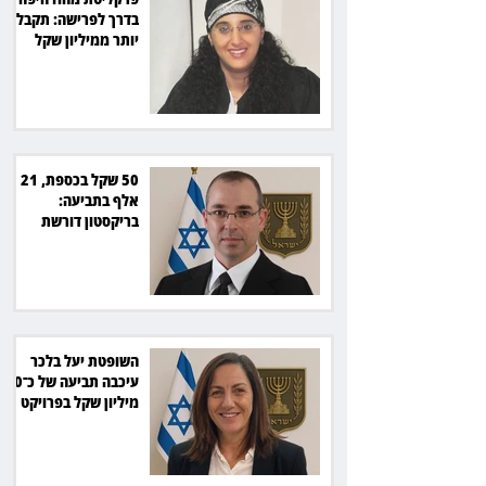
בדרך לפרישה: תקבל
יותר ממיליון שקל
מהמדינה
50 שקל בכספת, 21
אלף בתביעה:
בריקסטון דורשת
תשלום על עיכוב בפינוי
השופטת יעל בלכר
עיכבה תביעה של כ־40
מיליון שקל בפרויקט
סולארי