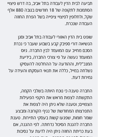
תביעה לבית הדין לעבודה בתל אביב, בה דרש פיצויי 
הסתמכות לתקופה של 18 חודשים בגובה 880 אלף 
שקל, ולחלופין לפיצויי ציפייה בשל הפרת החוזה 
העבודה שנכרת. 
שופט בית הדין האזורי לעבודה בתל אביב וסגן 
הנשיאה דורי ספיבק קבע בשבוע שעבר כי נכרת 
הסכם מחייב עם המועמד לבין החברה. גיוס 
המועמד נעשה על פי צורכי החברה, בידיעת 
המנכ"לית, וההודעה על ההחלטה להעסיקו 
נשלחה במייל, כללה את תנאי העסקתו והעידה על 
גמירות דעת. 
החברה טענה כי נוכח היותה בשלבי הקמה, 
התקשתה לצפות מראש את היקפי הפעילות 
הצפויים; וטענה שלא ניתן היה לצפות את 
התפרצותו המחודשת של נגיף הקורונה ומבצע 
שומר חומות, שפגעו קשות בעסקי התיירות. טענת 
החברה להגנת הסיכול נדחתה. לפי ההגנה, אם 
בעת כריתת החוזה ניתן היה לדעת על נסיבות 