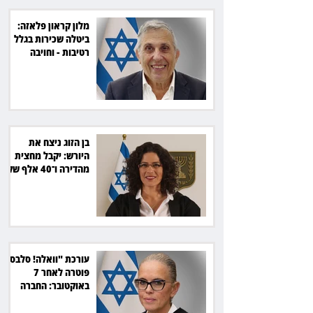
מלון קראון פלאזה:
ביטלה שכירות בגלל
רטיבות - וחויבה
בכ־600 אלף שקל
בן הזוג ניצח את
היורש: יקבל מחצית
מהדירה ו־40 אלף שקל
הוצאות
עורכת "וואלה! סלבס"
פוטרה לאחר 7
באוקטובר: החברה
תשלם כ־54 אלף שקל