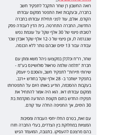
רואה החשבון רן שחר התקבל לתפקיד חשב 
בחברה, ובעקבות זאת התפטר ממקום עבודתו 
הקודם. אולם, עוד לפני תחילת עבודתו בחברה 
החדשה, החברה התחרטה. בית הדין לעבודה פסק 
לטובתו פיצוי של 30 אלף שקל על עוגמת נפש 
שנגרמה לו, וכן פיצוי של כ-12 אלף שקל אובדן שכר 
עבודה עבור 13 ימים שבהם נותר ללא הכנסה.
שחר, רו"ח וכלכלן במקצועו ניהל משא ומתן עם 
חברת "תלמה שלמה טראוול סולושיינס בע"מ - 
שירותי תיירות" לתפקיד חשב, והוסכם כי יועסק 
בתפקיד ישתכר ב- 28 אלף שקל בחודש +רכב. 
בעקבות ההסכמה, הודיע באותו היום על התפטרותו 
ממקום עבודתו דאז. הוא היה אמור להתחיל את 
תפקידו החדש בתום תקופת ההודעה מוקדמת בת 
30 הימים, אך החפיפה החלה עוד קודם. 
עם זאת, בטרם החלו יחסי העבודה ומסיבות 
המצויות במחלוקת בין הצדדים, בעלי החברה חזרו 
בהם מרצונם להעסיקו. בתגובה, המועמד הגיש 