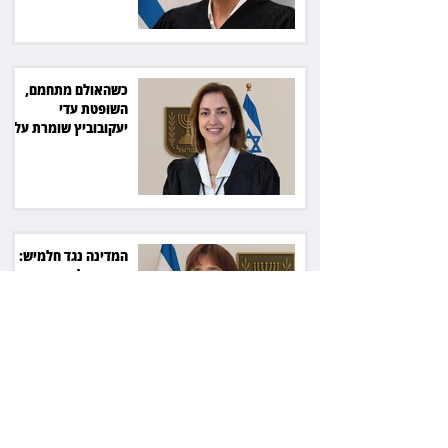
כשהאולם מתחמם,
השופטת עדי
יעקובוביץ שומרת על
קור רוח ושליטה
המדינה נגד חלמיש:
מאבק על דירות דיור
ציבורי בשווי כ־2.3
מיליארד שקל
זכוכיות בסלט ושן
שבורה: מסעדה בתל