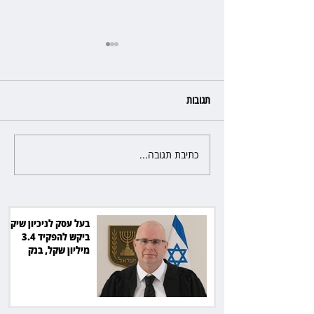
תגובות
כתיבת תגובה...
מלון קראון פלאזה: ביטלה שכירות
בגלל רטיבות - וחויבה בכ־600
אלף שקל
בעל עסק לניכיון שיקים
ביקש להפקיד 3.4
מיליון שקל, בנק
הפועלים סירב