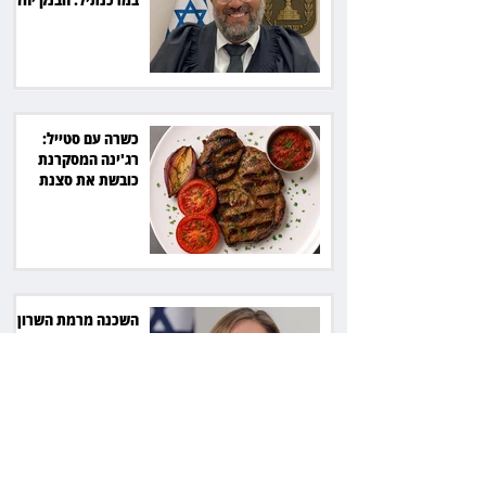
7,700 שקל
כשרה עם סטייל:
רג'ינה המסקרנת
כובשת את סצנת
הגורמה בלב תל אביב
השכנה מרמת השרון
ניהלה קרב על החניה -
ותשלם יותר מחצי
מיליון שקל