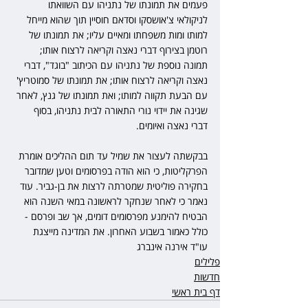
פעמים את תמונתו של נתניהו עם השוואתו 
לניקולאי צ'אושסקו ו
סדאם חוסיין
 תוך שהוא מייחל 
למותו ומות משפחתו ומאיים עליו; את תמונתו של 
רוטמן בצירוף דברי נאצה וקריאה לרצוח אותו; 
תמונה נוספת של נתניהו עם הכיתוב "בוגד", דברי 
נאצה וקריאה לרצוח אותו; את תמונתו של סמוטריץ' 
עם הבעת תקווה למותו; ואת תמונתו של גנץ, לאחר 
שגינה את יידוי נורי התאורה לבית נתניהו, בסוף 
דברי נאצה ואיומים.
בבקשתה לעצור את שמיל עד תום ההליכים אומרת 
הפרקליטות, כי הוא הודה בפרסומים וטען שמדובר 
בחקירה פוליטית שמטרתה לרצות את בן-גביר. עוד 
נאמר כי לאחר שנחקר לראשונה במאי השנה הוא 
הבטיח להימנע מפרסומים דומים, אך שב ופרסם - 
כולל כאמור בשבוע האחרון. את המדינה מייצגת 
עו"ד אירנה אינברג
פלילים
חדשות
דף בית ראשי