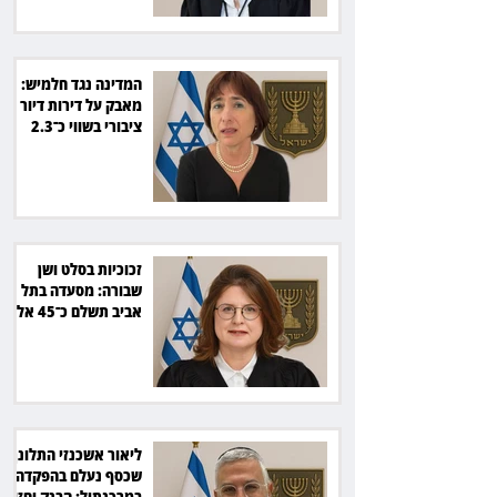
המדינה נגד חלמיש:
מאבק על דירות דיור
ציבורי בשווי כ־2.3
מיליארד שקל
זכוכיות בסלט ושן
שבורה: מסעדה בתל
אביב תשלם כ־45 אלף
שקל
ליאור אשכנזי התלונן
שכסף נעלם בהפקדה
במרכנתיל: הבנק יחזיר