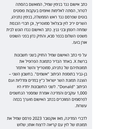
כתב אישום נגד בנימין שמיל, המואשם בהסתה 
לטרור, הסתה לאלימות ואיומים בעקבות פוסטים 
בוטים שפרסם נגד ראש הממשלה, בנימין נתניהו, 
השרים יריב לוין ובצלאל סמוטריץ', וכן חברי הכנסת 
שמחה רוטמן ובני גנץ. כתב האישום נגדו הוגש לבית 
משפט השלום בכפר סבא, והתיק נדון בפני השופט 
אורן בועז.
על פי כתב האישום שמיל החזיק בשני חשבונות 
ברשת X. באחד הגדיר כתמונת הפרופיל את 
תמונותיהם של נתניהו, סמוטריץ' והשר איתמר 
בן-גביר בתוספת הכיתוב "אשמים". בחשבון השני – 
הוצגה תמונת השר ישראל כ"ץ במדים ומדליות ועם 
הכיתוב "Donald". לשני החשבונות יחדיו היו 
1,000 עוקבים והמדינה אומרת שמספר הנחשפים 
לפרסומים המוזכרים בכתב האישום מוערך בכמה 
עשרות.
לדברי המדינה, מאז אוקטובר 2023 פרסם שמיל את 
תמונתו של לוין עם קריאה לרצוח אותו; שלוש 