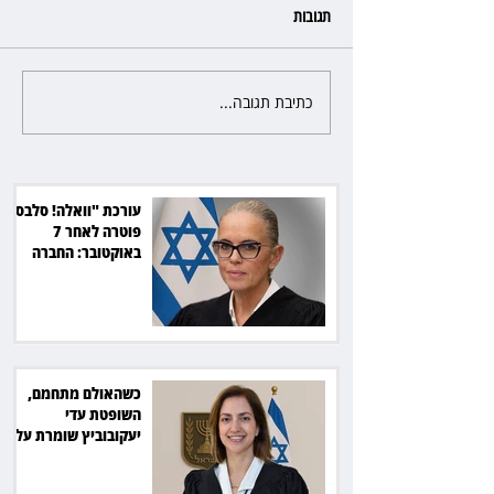
תגובות
כתיבת תגובה...
כשהאולם מתחמם, השופטת עדי
יעקובוביץ שומרת על קור רוח
ושליטה
עורכת "וואלה! סלבס"
פוטרה לאחר 7
באוקטובר: החברה
תשלם כ־54 אלף שקל
כשהאולם מתחמם,
השופטת עדי
יעקובוביץ שומרת על
קור רוח ושליטה