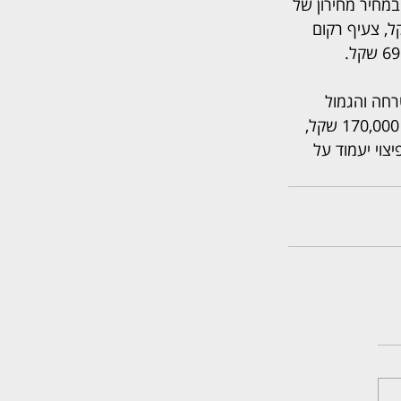
מחיר מחירון של 
מועדון הפועל תל אביב אשר נמכר בחנויות הנתבעת במחיר של 90 שקל, צעיף רקום 
חה והגמול 
המוסכמים והמומלצים 250,000 שקל לבין סכום שכר הטרחה והגמול אותם פסקתי בפועל 170,000 שקל, 
הפיצוי יעמוד על 