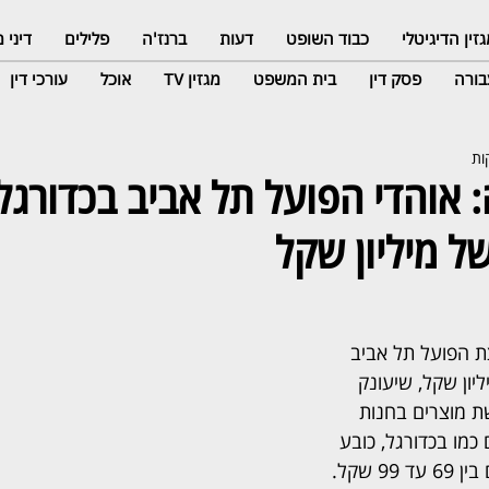
זין הדיגיטלי
כבוד השופט
דעות
ברנז'ה
פלילים
דיני
ורה
פסק דין
בית המשפט
מגזין TV
אוכל
עורכי דין
אוהדי הפועל תל אביב בכדורגל 
של מיליון שקל
ת הפועל תל אביב 
ליון שקל, שיעונק 
 מוצרים בחנות 
כמו בכדורגל, כובע 
או צעיף במחירים הנעים בין 69 עד 99 שקל. 