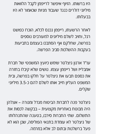
היו ברשותו. הזיוף איפשר לרייפמן לקבל הלוואות 
מיליוני דולרים כנגד שעבוד מניות שכאמור לא היו 
בבעלותו.
לאחר הרשעתו, רייפמן נכנס לכלא, הוכרז כפושט 
רגל, וחויב לשלם מיליונים למעורבים נוספים 
בפרשה, שחלקם אף הסתבכו בעצמם בתביעות 
בעקבות ההשלכות סביב הפרשה.
עו"ד ארנון גיצלטר שימש כיועץ המשפטי של חברת 
אמבלייז ושל רייפמן עצמו. נושים שלא קיבלו בחזרה 
את כספם תבעו את גיצלטר על חלקו בפרשה, ובית 
המשפט העליון חייב אותו לשלם להם כ-3.5 מיליוני 
שקלים. 
גיצלטר פנה לחברות הביטוח מגדל ומנורה – אצלהן 
היה מבוטח באחריות מקצועית – בבקשה לכסות את 
התשלום. שתי החברות סירבו, בטענה שהתנהלותו 
של גיצלטר לא עומדת בתנאי הפוליסה, שכן הוא לא 
פעל ברשלנות ובתום לב אלא במרמה.