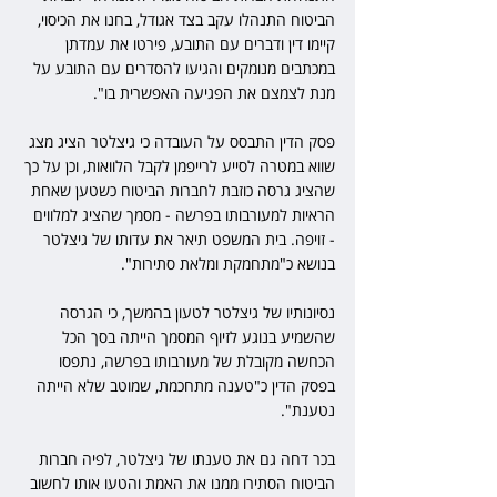
הביטוח התנהלו עקב בצד אגודל, בחנו את הכיסוי, 
קיימו דין ודברים עם התובע, פירטו את עמדתן 
במכתבים מנומקים והגיעו להסדרים עם התובע על 
מנת לצמצם את הפגיעה האפשרית בו".
פסק הדין התבסס על העובדה כי גיצלטר הציג מצג 
שווא במטרה לסייע לרייפמן לקבל הלוואות, וכן על כך 
שהציג גרסה כוזבת לחברות הביטוח כשטען שאחת 
הראיות למעורבותו בפרשה - מסמך שהציג למלווים 
- זויפה. בית המשפט תיאר את עדותו של גיצלטר 
בנושא כ"מתחמקת ומלאת סתירות". 
נסיונותיו של גיצלטר לטעון בהמשך, כי הגרסה 
שהשמיע בנוגע לזיוף המסמך הייתה בסך הכל 
הכחשה מקובלת של מעורבותו בפרשה, נתפסו 
בפסק הדין כ"טענה מתחכמת, שמוטב שלא הייתה 
נטענת".
בכר דחה גם את טענתו של גיצלטר, לפיה חברות 
הביטוח הסתירו ממנו את האמת והטעו אותו לחשוב 