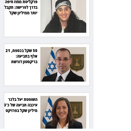
פרקליטת מחוז חיפה
בדרך לפרישה: תקבל
יותר ממיליון שקל
מהמדינה
50 שקל בכספת, 21
אלף בתביעה:
בריקסטון דורשת
תשלום על עיכוב בפינוי
השופטת יעל בלכר
עיכבה תביעה של כ־40
מיליון שקל בפרויקט
סולארי