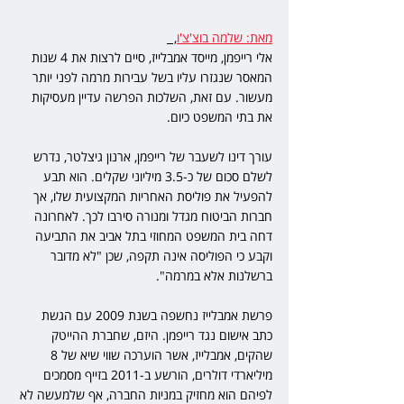
מאת: שלמה בוצ'צ'ו
,  
אלי רייפמן, מייסד אמבלייז, סיים לרצות את 4 שנות 
המאסר שנגזרו עליו בשל עבירות מרמה לפני יותר 
מעשור. עם זאת, השלכות הפרשה עדיין מעסיקות 
את בתי המשפט כיום.
עורך דינו לשעבר של רייפמן, ארנון גיצלטר, נדרש 
לשלם סכום של כ-3.5 מיליוני שקלים. הוא תבע 
להפעיל את פוליסת האחריות המקצועית שלו, אך 
חברות הביטוח מגדל ומנורה סירבו לכך. לאחרונה 
דחה בית המשפט המחוזי בתל אביב את התביעה 
וקבע כי הפוליסה אינה תקפה, שכן "לא מדובר 
ברשלנות אלא במרמה".
פרשת אמבלייז נחשפה בשנת 2009 עם הגשת 
כתב אישום נגד רייפמן. היזם, שחברת ההייטק 
שהקים, אמבלייז, אשר הוערכה שווי שיא של 8 
מיליארדי דולרים, הורשע ב-2011 בזייף מסמכים 
לפיהם הוא מחזיק במניות החברה, אף שלמעשה לא 