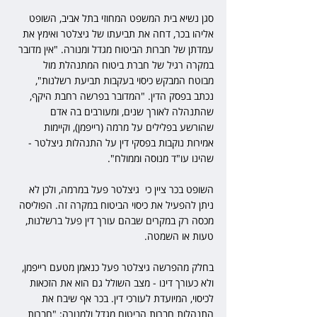
סגן נשיא בית המשפט המחוזי בתל אביב, השופט 
אליהו בכר, דחה את תביעתו של גיצלטר ואימץ את 
עמדתן של חברות הביטוח מגדל ומנורה. "אין מדובר 
במקרה רגיל של חברת ביטוח המתנהלת מול 
מבוטח המבקש כיסוי בעקבות תביעת רשלנות", 
נכתב בפסק הדין. "המדובר בפרשה רחבת היקף, 
שהתנהלה לאורך שנים, ומעורבים בה אדם 
שהורשע בפלילים על מרמה (רייפמן), וקיימות 
אמירות נוקבות בפסקי דין על התנהלות גיצלטר - 
שהינו עו"ד מנוסה וממולח".
השופט בכר ציין כי  גיצלטר פעל במרמה, ולכן לא 
ניתן להפעיל את כיסוי הביטוח במקרה זה. הפוליסה 
מכסה רק במקרים שבהם עורך דין פעל ברשלנות, 
טעות או השמטה. 
בחלק מהפרשה גיצלטר פעל כנאמן מטעם רייפמן, 
ולא כעורך דינו - מצב השולל גם הוא את הזכאות 
לכיסוי, המיועדת לעורכי דין. בכר אף שיבח את  
התנהלות חברות הביטוח מגדל ולמנורה: "חברות 