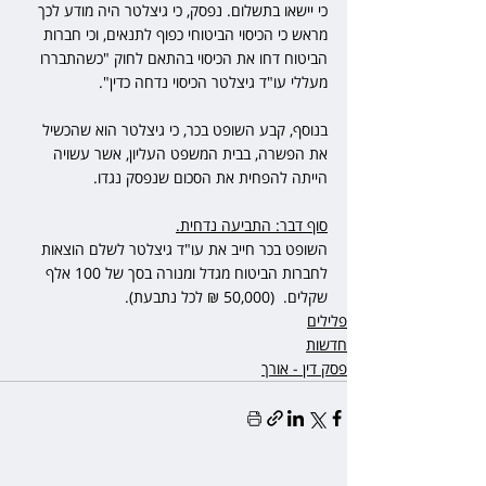
כי יישאו בתשלום. נפסק, כי גיצלטר היה מודע לכך 
מראש כי הכיסוי הביטוחי כפוף לתנאים, וכי חברות 
הביטוח דחו את הכיסוי בהתאם לחוק "כשהתבררו 
מעללי עו"ד גיצלטר הכיסוי נדחה כדין". 
בנוסף, קבע השופט בכר, כי גיצלטר הוא שהכשיל 
את הפשרה, בבית המשפט העליון, אשר עשויה 
הייתה להפחית את הסכום שנפסק נגדו.
סוף דבר: התביעה נדחית.
השופט בכר חייב את עו"ד גיצלטר לשלם הוצאות 
לחברות הביטוח מגדל ומנורה בסך של 100 אלף 
שקלים.  (50,000 ₪ לכל נתבעת).  
פלילים
חדשות
פסק דין - אורך