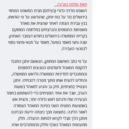
מאת שלמה בוצ'צ'ו
,  
השופט מרדכי כדורי (בצילום) מבית המשפט המחוזי 
בירושלים גזר על נוח יוחנן, שהורשע על פי הודאתו, 
בגין עבירת הצתה לאחר שהצית את מאהל 
משפחות החטופים והנרצחים במלחמה הממוקם 
בקריית הממשלה בירושלים בחודש דצמבר האחרון, 
שנה וחצי מאסר בפועל, מאסר על תנאי ופיצוי כספי 
לנפגעי העבירה.
על פי כתב האישום המתוקן, הנאשם יוחנן התנגד 
להקמת המאהל ולשלטים הנוגעים לחטופים 
והמתנגדים למדיניות הממשלה ולראש הממשלה, 
והחליט להצית אותו מתוך מטרה להכחידו. יוחנן 
הצטייד במציתים, תיק גב והגיע למאהל בשעות 
הערב, שבר את אחד המציתים כדי להשתמש בחומר 
הבעירה שלו ולגרום לאש גדולה יותר, והצית אש 
באמצעות המצית השני בפינת המאהל הצמודה 
לאזור הלינה. כתוצאה מכך ניצתה יריעת הברזנט 
ויוחנן הלך מבלי לקרוא לכוחות ההצלה. חלק 
ממעטפת המאהל נשרף וחלק מהמתנדבים שהיו 