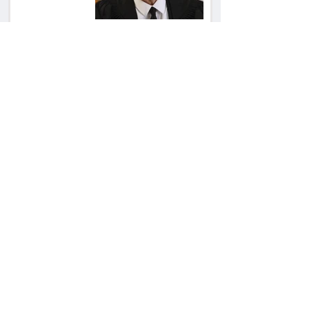
אחרי הפסילה: גידי גוב
מגיע לפשרה בתאונה,
והפניקס תשלם כ־30
אלף שקל
תכנים מגיל 18 בשעות
היום: לקוחות הוט
יקבלו פיצוי ב־4 מיליון
שקל
ביהמ"ש דחה הסדר
בהיקף 61 מיליון דולר: