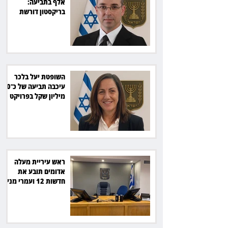
אלף בתביעה:
בריקסטון דורשת
תשלום על עיכוב בפינוי
השופטת יעל בלכר
עיכבה תביעה של כ־40
מיליון שקל בפרויקט
סולארי
ראש עיריית מעלה
אדומים תובע את
חדשות 12 ועמרי מניב
ב־150 אלף שקל