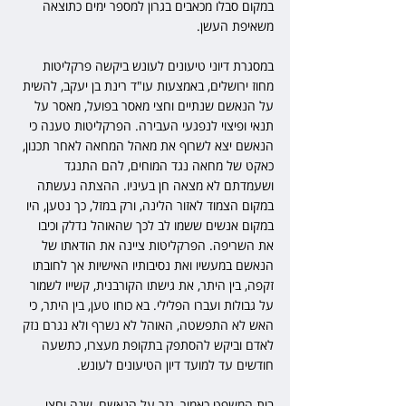
במקום סבלו מכאבים בגרון למספר ימים כתוצאה 
משאיפת העשן.
במסגרת דיוני טיעונים לעונש ביקשה פרקליטות 
מחוז ירושלים, באמצעות עו"ד רינת בן יעקב, להשית 
על הנאשם שנתיים וחצי מאסר בפועל, מאסר על 
תנאי ופיצוי לנפגעי העבירה. הפרקליטות טענה כי 
הנאשם יצא לשרוף את מאהל המחאה לאחר תכנון, 
כאקט של מחאה נגד המוחים, להם התנגד 
ושעמדתם לא מצאה חן בעיניו. ההצתה נעשתה 
במקום הצמוד לאזור הלינה, ורק במזל, כך נטען, היו 
במקום אנשים ששמו לב לכך שהאוהל נדלק וכיבו 
את השריפה. הפרקליטות ציינה את הודאתו של 
הנאשם במעשיו ואת נסיבותיו האישיות אך לחובתו 
זקפה, בין היתר, את גישתו הקורבנית, קשייו לשמור 
על גבולות ועברו הפלילי. בא כוחו טען, בין היתר, כי 
האש לא התפשטה, האוהל לא נשרף ולא נגרם נזק 
לאדם וביקש להסתפק בתקופת מעצרו, כתשעה 
חודשים עד למועד דיון הטיעונים לעונש.
בית המשפט כאמור, גזר על הנאשם, שנה וחצי 