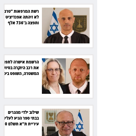
רשת המרפאות "טרם"
לא זיהתה אפנדיציט -
ותפצה ב־736 אלף
שקל
הרשמת אישרה לתפוס
את רכב היוקרה בסיוע
המשטרה, השופט ביטל
את המהלך
שילוב ילדי מהגרים
בבתי ספר הגיע לעליון:
עיריית ת"א תשלם 30
אלף שקל הוצאות