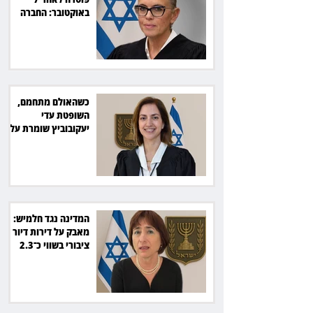
באוקטובר: החברה
תשלם כ־54 אלף שקל
כשהאולם מתחמם,
השופטת עדי
יעקובוביץ שומרת על
קור רוח ושליטה
המדינה נגד חלמיש:
מאבק על דירות דיור
ציבורי בשווי כ־2.3
מיליארד שקל