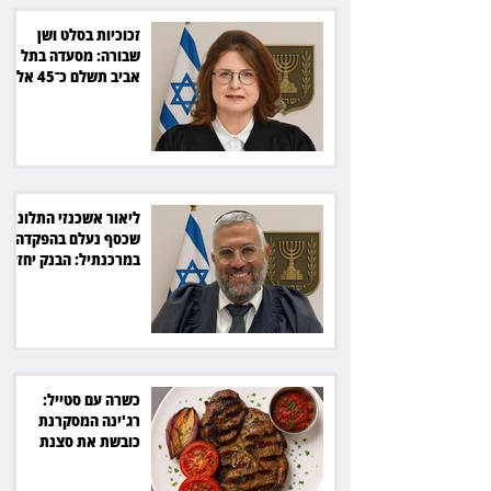
זכוכיות בסלט ושן
שבורה: מסעדה בתל
אביב תשלם כ־45 אלף
שקל
ליאור אשכנזי התלונן
שכסף נעלם בהפקדה
במרכנתיל: הבנק יחזיר
7,700 שקל
כשרה עם סטייל:
רג'ינה המסקרנת
כובשת את סצנת
הגורמה בלב תל אביב