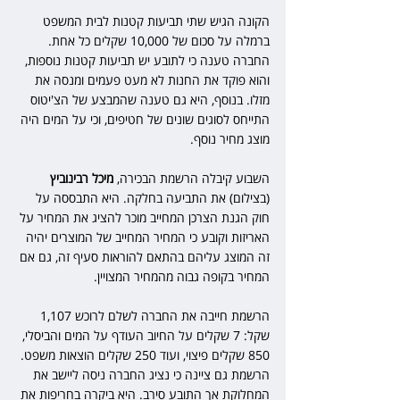
הקונה הגיש שתי תביעות קטנות לבית המשפט 
ברמלה על סכום של 10,000 שקלים כל אחת.
החברה טענה כי לתובע יש תביעות קטנות נוספות, 
והוא פוקד את החנות לא מעט פעמים ומנסה את 
מזלו. בנוסף, היא גם טענה שהמבצע של הצ'יטוס 
התייחס לסוגים שונים של חטיפים, וכי על המים היה 
מוצג מחיר נוסף. 
השבוע קיבלה הרשמת הבכירה, 
מיכל רבינוביץ
(בצילום) את התביעה בחלקה. היא התבססה על 
חוק הגנת הצרכן המחייב מוכר להציג את המחיר על 
האריזות וקובע כי המחיר המחייב של המוצרים יהיה 
זה המוצג עליהם בהתאם להוראות סעיף זה, גם אם 
המחיר בקופה גבוה מהמחיר המצויין.
הרשמת חייבה את החברה לשלם לרוכש 1,107 
שקל: 7 שקלים על החיוב העודף על המים והביסלי, 
850 שקלים פיצוי, ועוד 250 שקלים הוצאות משפט. 
הרשמת גם ציינה כי נציג החברה ניסה ליישב את 
המחלוקת אך התובע סירב. היא ביקרה בחריפות את 