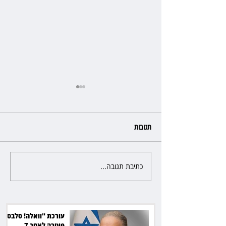
תגובות
כתיבת תגובה...
כשהאולם מתחמם, השופטת עדי
יעקובוביץ שומרת על קור רוח
ושליטה
עורכת "וואלה! סלבס"
פוטרה לאחר 7