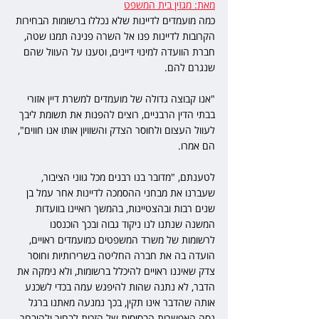
מאת: מגזין בית המשפט
כמה מועמדים לדיינות שלא נכללו ברשומות הבחירות 
הקרובות לדיינות פנו אל השרה פנינה תמנו שטה, 
חברת הוועדה למינוי דיינים, וטענו על העוול שהם 
שנגרם להם.
"אנו קבוצה גדולה של מועמדים למשרת דיין אזורי 
בבתי הדין הרבניים, רוצים להפנות את תשומת ליבך 
לעוול העצום ולחוסר הצדק והשוויון אותו אנו חווים", 
הם אמרו.
לטענתם, "מדובר בנו רבנים מכל גווני הציבור, 
שעברנו את מבחני ההסמכה לדיינות אחר עמל בן 
שנים רבות ובהצטיינות, בהמשך רואיינו בוועדות 
המשנה שנתנו לנו ניקוד גבוה ובכך הוכנסנו 
לרשומות של משרד המשפטים כמועמדים ראויים, 
הועדה בה את חברה החליטה בשרירותיות וחוסר 
צדק שאיננו ראויים להיכלל ברשומות, ולא נימקה את 
הדבר, לא נתנה שהות להיפגש עמה בכדי לשכנע 
אותה שהדבר אינו תקין, בכך נמנעה מאתנו ברגל 
גסה האפשרות הבסיסית של הזכות לבחור ולהיבחר 