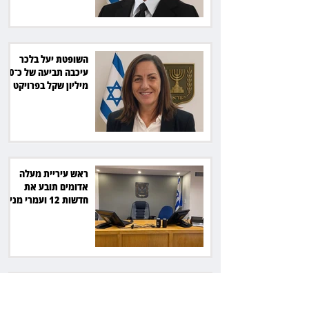
השופטת יעל בלכר
עיכבה תביעה של כ־40
מיליון שקל בפרויקט
סולארי
ראש עיריית מעלה
אדומים תובע את
חדשות 12 ועמרי מניב
ב־150 אלף שקל
רשת המרפאות "טרם"
לא זיהתה אפנדיציט -