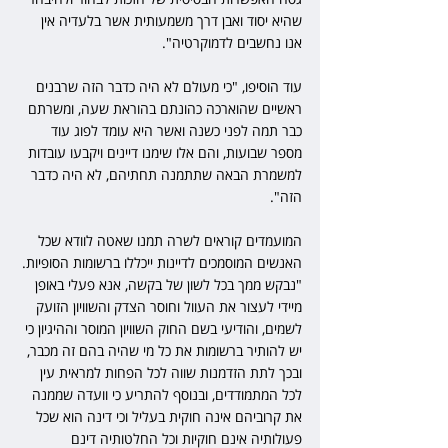
שהיא יסוד ואבן דרך משמעותית אשר בלעדיה אין 
אנו נחשבים לדמוקרטיה".
עוד הוסיפו, "כי מעולם לא היה כדבר הזה שרבנים 
ראשיים שהוארכה כהונתם בהוראת שעה, ומשרתם 
כבר תמה לפני כשנה ואשר היא עומד לפוג עוד 
מספר שבועות, והם אלו שימנו דיינים ויקבעו עובדות 
למשמרת הבאה שתתמנה תחתיהם, לא היה כדבר 
הזה".
המועמדים קוראים לשרה תמנו שאטה לוודא שכל 
האנשים המוסמכים לדיינות ייכללו ברשומות הסופיות. 
"נבקש ממך בכל לשון של בקשה, אנא פעלי באופן 
מיידי לעצור את העוול וחוסר הצדק והשוויון הזועק 
לשמים, והודיעי בשם החוק השוויון המוסר וההיגיון כי 
יש להותיר ברשומות את כל מי שהיה בהם זה מכבר, 
ובכך לתת הזדמנות שווה לכל הפחות למראית עין 
לכל המתמודדים, ובנוסף להתריע כי וועדה שממנה 
את קרוביהם אינה חוקית בעליל וכי דינה הוא שכל 
פעולותיה אינם חוקיות וכל החלטותיה דינם 