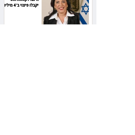
יקבלו פיצוי ב־4 מיליון
שקל
ביהמ"ש דחה הסדר
בהיקף 61 מיליון דולר:
עמיתי סלייס לא יכונסו
להצבעה
ביהמ"ש: מנהל העיזבון
ישלם 40 אלף שקל על
שחרור כספי נאמנות