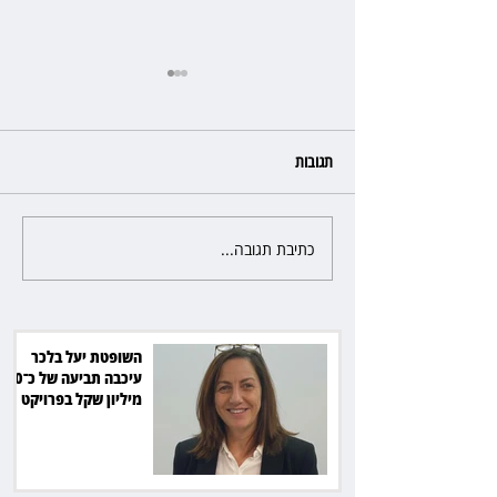
תגובות
כתיבת תגובה...
רשת המרפאות "טרם" לא זיהתה
אפנדיציט - ותפצה ב־736 אלף
שקל
השופטת יעל בלכר
עיכבה תביעה של כ־40
מיליון שקל בפרויקט
סולארי