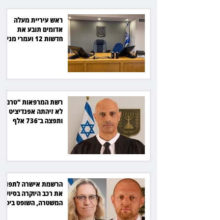
ראש עיריית מעלה
אדומים תובע את
חדשות 12 ועמרי מניב
ב־150 אלף שקל
רשת המרפאות "טרם"
לא זיהתה אפנדיציט -
ותפצה ב־736 אלף
שקל
הרשמת אישרה לתפוס
את רכב היוקרה בסיוע
המשטרה, השופט ביטל
את המהלך