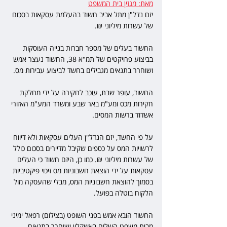
מאת: מגזין בית המשפט
יזם נדל"ן מתל אביב חשוד בהעלמת עסקאות בסכום 
של עשרות מיליוני ₪.
החשוד בעלים של מספר חברות בנייה העוסקות 
בביצוע פרויקטים של תמ"א 38, החשוד נעצר אמש 
ושוחרר בתנאים מגבילים בחשד לביצוע עבירות מס. 
החשוד, עופר שבת, עוכב לחקירה על ידי מחלקת 
חקירות מכס ומע"מ באר שבע ומשרד המע"מ האזורי 
אשדוד ברשות המסים. 
על פי החשד, יזם הנדל"ן העלים עסקאות ולא דיווח 
לרשויות המס על כספים שקיבל מדיירים בסכום כולל 
של עשרות מיליוני ₪. כמו כן, היזם חשוד כי העלים 
עסקאות על ידי הוצאת חשבוניות מס זיכוי פיקטיביות 
בסמוך להוצאת חשבוניות המס, מבלי שהעסקה מול 
הלקוח בוטלה בפועל. 
החשוד הובא אמש בפני השופט (בצילום) רפאל ימיני 
מבית משפט השלום באשקלון ושוחרר בתנאים 