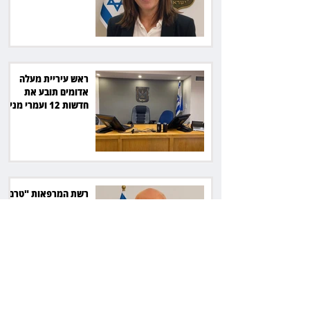
סולארי
ראש עיריית מעלה
אדומים תובע את
חדשות 12 ועמרי מניב
ב־150 אלף שקל
רשת המרפאות "טרם"
לא זיהתה אפנדיציט -
ותפצה ב־736 אלף
שקל
הרשמת אישרה לתפוס