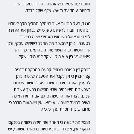
חוות דעת שמאית שהוגשה בהליך, נטען כי שווי 
הזכויות עומד על כ־756 אלף שקל בלבד.
מנגד, בעל הזכויות אשר במהלך ההליך הלך לעולמו 
וזכויותיו הועברו לרעייתו טען כי יש לבחון את היחידה 
לפי פוטנציאל השימוש העתידי שלה כמשרד. 
לטענתו, ניתן להכשיר את החלל לשימוש עסקי, ולכן 
שווי הזכויות גבוה משמעותית. בהתאם לכך דרש 
פיצוי שנע בין 5.6 מיליון שקל ל־8 מיליון שקל.
בפסק דין מפורט ומנומק קבעה המפקחת דגנית 
קציר-ברין כי אין לקבל את הטענה שלפיה ניתן 
להעריך את היחידה כמשרד פעיל, משום שמדובר 
באפשרות תיאורטית שלא מומשה במשך עשרות 
שנים. לצד זאת, הדגישה כי גם אם היחידה אינה 
ראויה בפועל לשימוש עצמאי, אין משמעות הדבר כי 
מדובר בזכות חסרת ערך כלכלי.
המפקחת קבעה כי מאחר שהיחידה רשומה בפנקסי 
המקרקעין, ולצדה זכויות יחסיות ברכוש המשותף, יש 