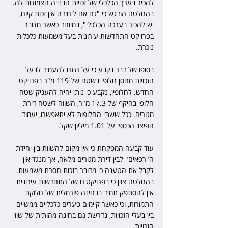
להכיר בערך הכלכלי של זכויות הבנייה הצמודות לה. 
בהחלטה הודגש כי "גם אם ליחידה אין זכות קיום, 
יש להכיר בערכה הכלכלי", במיוחד כאשר מדובר 
בפרויקט התחדשות עירונית בעל משמעות כלכלית 
ניכרת.
בסופו של דבר נקבע כי על היזם להעמיד לבעל 
הזכויות מחסן חלופי בשטח של 119 מ"ר בפרויקט 
החדש. לחלופין, נקבע כי ניתן יהיה להעניק שטח 
חלופי בהיקף של 17.3 מ"ר, השווה לשטח דירת 
מגורים. ככל ששתי החלופות לא יתאפשרו, יעמוד 
הפיצוי הכספי על 1.01 מיליון שקל.
עוד קבעה המפקחת כי אין מקום להשוות בין יחידת 
ה"רפאים" לבין דירת מגורים מלאה, אך מנגד אין 
לקבל את הטענה כי מדובר בזכות חסרת משמעות. 
בהחלטה צוין כי בפרויקטים של התחדשות עירונית 
אין להסתפק תמיד בבחינה פורמלית של חלוקת 
התמורות, וכי כאשר קיימים פערים כלכליים ממשיים 
בין בעלי הזכויות, נדרשת גם בחינה מהותית של שווי 
הזכויות.