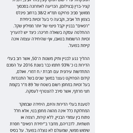
קציר-ברין (בצילום), הכריעה לאחרונה בסכסוך 
ממושך סביב פרויקט תמ"א 38/2 ברחוב פינלס 
בצפון תל אביב, וקבעה כי בעל זכויות ביחידת 
"רפאים" בבניין יקבל פיצוי של יותר ממיליון שקל. 
ההחלטה עסקה בשאלה חריגה: כיצד יש להעריך 
זכויות הרשומות בטאבו, אף שהיחידה עצמה אינה 
קיימת בפועל.
ההליך נגע לבניין ותיק משנות ה־50, אשר רוב בעלי 
הדירות בו כ־93% חתמו כבר בשנת 2016 על הסכם 
התחדשות עירונית עם חברת י.ח דמרי. ואולם, 
קידום הפרויקט נעצר במשך שנים בשל התנגדות 
בעל זכויות במחסן רשום בשטח של 89 מ"ר בקומת 
חצי מרתף, אשר סירב להצטרף לעסקה.
לטענת בעלי הדירות והיזם, היחידה שבמוקד 
המחלוקת כלל אינה מהווה מחסן בנוי, אלא חלל 
פתוח בין עמודי הבניין, ללא קירות, רצפה או 
תשתיות. לדבריהם, מדובר ב"יחידת רפאים" חסרת 
שימוש ממשי, שמעולם לא נוצלה בפועל. על בסיס 