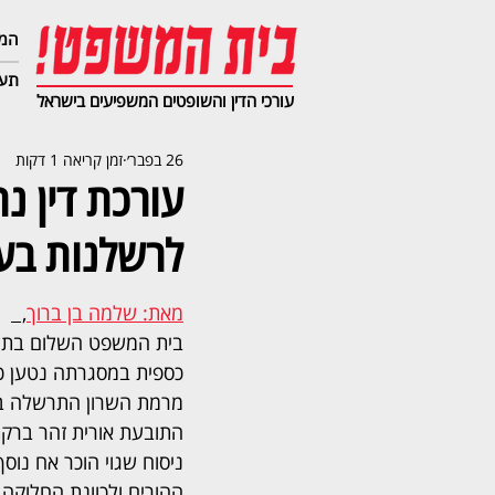
המג
תעב
עורכי הדין והשופטים המשפיעים בישראל
26 בפבר׳
זמן קריאה 1 דקות
לרשלנות בע
מאת: שלמה בן ברוך
,  
בית המשפט השלום בתל 
כספית במסגרתה נטען כי 
מרמת השרון התרשלה בער
התובעת אורית זהר ברקת
ניסוח שגוי הוכר אח נוסף 
ההורים ולכוונת החלוקה 