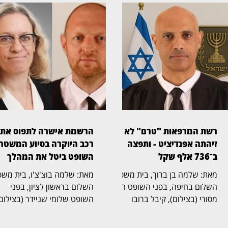
רשת המרפאות "טרם" לא
הרשמת אישרה לתפוס את
זיהתה אפנדיציט - ותפצה
רכב היוקרה בסיוע המשטר
ב־736 אלף שקל
השופט ביטל את המהלך
מאת: שלמה בן ברוך, בית משפט
מאת: שלמה בוצ'צ'ו, בי
השלום בחיפה, בפני השופט הדר
השלום בראשון לציון, בפני
מסורי (בצילום), קיבל ברובו
השופט שלומי שניידר (בצילום)
תביעת רשלנות רפואית שהגישה
קיבל את תביעתו של יאיר חדד,
אישה בת 50 נגד רשת מרפאות
בעליו המקורי של רכב יוקרה מ