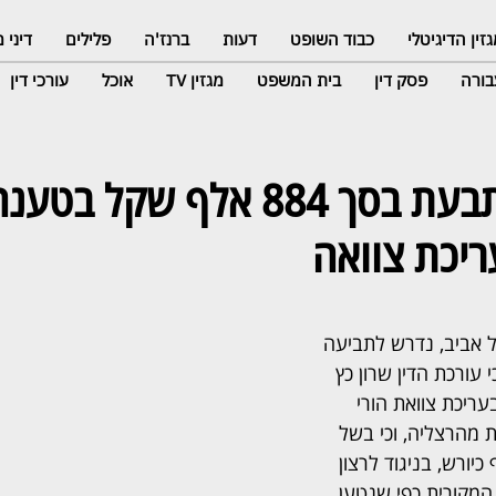
זין הדיגיטלי
כבוד השופט
דעות
ברנז'ה
פלילים
דיני
ורה
פסק דין
בית המשפט
מגזין TV
אוכל
עורכי דין
עורכת דין נתבעת בסך 884 אלף שקל בטע
ריכת צוואה
אביב, נדרש לתביעה 
עורכת הדין שרון כץ 
יכת צוואת הורי 
 מהרצליה, וכי בשל 
כיורש, בניגוד לרצון 
המקורית כפי שנטען 