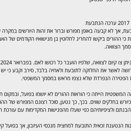
על פי הנטען, באוקטובר 2017 ערכה הנתבעת 
בעת, אך לא קבעה באופן מפורש וברור את זהות היורשים במקרה 
כי ההורים ביקשו להחריג לחלוטין בן מנישואיו הקודמים של האב
סמך הצוואה.
ב
ה לאשר את החלוקה לתובעת ולאחיה בלבד, סירב וקבע כי יש ל
ת הפטירה הנפרדת שלא נצפו מראש במסמך המשפטי.
המשפטית הייתה כי הוראות ההורים לא יושמו בפועל, ובמקום חל
ורש בחלקים שווים. בכך, כך נטען, סוכל רצונם המפורש של ההור
להבנתם ולציפיותיהם כפי שעלו מהפגישות המקדימות עם עורכת הד
ות הנטענת זכאית התובעת למחצית מנכסי העיזבון, אך בפועל קי