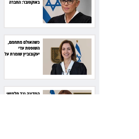
באוקטובר: החברה
תשלם כ־54 אלף שקל
כשהאולם מתחמם,
השופטת עדי
יעקובוביץ שומרת על
קור רוח ושליטה
המדינה נגד חלמיש:
מאבק על דירות דיור
ציבורי בשווי כ־2.3
מיליארד שקל