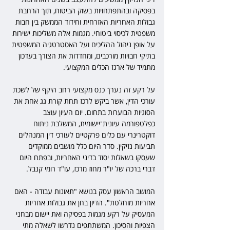
בפסיקה ובהתפתחויות בשוק הביטוח, תוך הרחבת 
גבולות האחריות האזרחית וחידוד הממשק בין חבות 
משפטית לכיסוי ביטוחי. מגמות אלה משליכות ישירות 
על אופן ניהול ההליכים ועל האסטרטגיה המשפטית 
בתיקי חבויות מורכבים, ומחדדות את הצורך בעדכון 
מתמיד של ארגז הכלים המקצועי.
על רקע זה נערך כנס מקצועי רחב היקף של לשכת 
עורכי הדין, אשר ביקש לרכז תחת קורת גג אחת את 
הסוגיות הבוערות בתחום. יום העיון עוצב 
כפלטפורמה עיונית־יישומית, המשלבת ניתוח 
דוקטרינרי עם כלים פרקטיים לעורכי דין המנהלים 
תביעות נזיקין. סדר היום כלל מושבים ממוקדים 
שעסקו בשאלות יסוד בדיני האחריות, ובפתח היום 
דברי ברכה של יו"ר מחוז מרכז, עו"ד רומי קנבל.
המושב הראשון עסק בנושא "תאונות עבודה - האם 
אחריות מוחלטת". הדיון בחן את גבולות אחריות 
המעסיק על רקע מגמות בפסיקה ואת יישום מבחני 
הצפיות והסיכון. המשתתפים נדרשו לשאלה מתי 