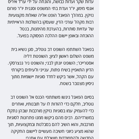
עדות שקר ועדות כבושה, והונחה על ידי עו"ד איריס 
אגסי מימון, יו"ר ועדת בתי המשפט וסגנית יו"ר פורום 
נזיקין. במהלך הפאנל הופנו אליה שאלות מקצועיות 
רבות מקהל עורכי הדין, שעסקו בהשלכות הראייתיות 
של עדויות סותרות, בהערכת מהימנות, בנטל 
ההוכחה ובאופן יישום ההלכה הפסוקה בפועל.
בפאנל השתתפו השופט דב גוטליב, סגן נשיא בית 
משפט השלום ראשון לציון; השופטת דליה 
אסטרייכר; השופט יונתן לבני; והשופט ניר גנצרסקי. 
הדיון התאפיין בשיח פתוח, ענייני ולעיתים ביקורתי 
עם הקהל, אשר ביקש לחדד סוגיות יישומיות מתוך 
ניסיון מצטבר בשטח.
בסיום הפאנל ניגשו משתתפי הכנס אל השופט דב 
גוטליב, חלקם כדי להודות לו על תובנותיו, ואחרים 
כדי להעמיק עמו בסוגיות נזיקין מורכבות שבהן נתקלו 
במשרדיהם. רבים מהם ביקשו ממנו פתרונות לסוגיות 
מורכבות, והוא השיב להם בסבלנות ובמקצועיות, תוך 
שהוא מציע כיווני חשיבה מעשיים ליישום החקיקה 
החדשה ולהתמודדות מושכלת עם אתגרי 