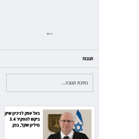
תגובות
כתיבת תגובה...
מלון קראון פלאזה: ביטלה שכירות
בגלל רטיבות - וחויבה בכ־600
אלף שקל
בעל עסק לניכיון שיקים
ביקש להפקיד 3.4
מיליון שקל, בנק
הפועלים סירב