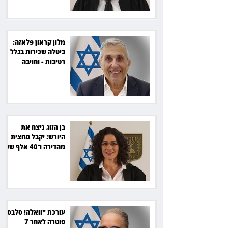
מלון קראון פלאזה:
ביטלה שכירות בגלל
רטיבות - וחויבה
בכ־600 אלף שקל
בן הזוג ניצח את
היורש: יקבל מחצית
מהדירה ו־40 אלף שקל
הוצאות
עורכת "וואלה! סלבס"
פוטרה לאחר 7