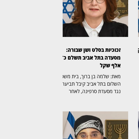
זכוכיות בסלט ושן שבורה:
מסעדה בתל אביב תשלם כ־45
אלף שקל
מאת: שלמה בן ברוך, בית משפט
השלום בתל אביב קיבל תביעה
נגד מסעדת סרפינה, לאחר
,
שסועד טען כי לעס שברי זכוכית
שהיו בתוך מנת "סלט ברזל" ושבר
את אחת משיניו. השופטת חני
תל
ברוך אלון (בצילום) קבעה כי
המסעדה התרשלה וכי הוכח קשר
,
בין שברי הזכוכית במנה לבין הנזק