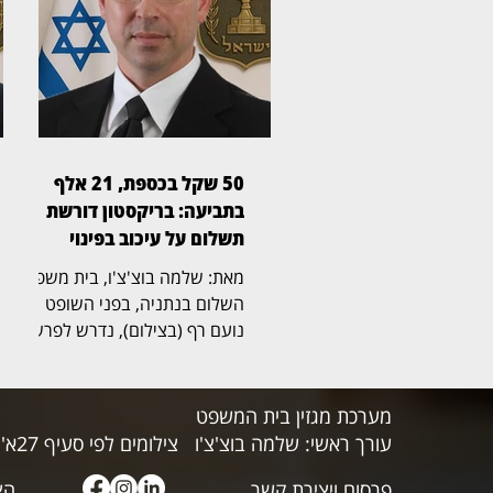
הבנק, ומה בדיוק התרחש בזמן
התקלה. לטענת התובע, ליאור
אשכנזי, בעל עסק בתחום
ההלבשה התחתונה, הוא נהג
להפקיד כספים באופן קבוע בסניף
683 באור יהודה, ובמהלך השנים
נתקל שוב ושוב בתקלות
50 שקל בכספת, 21 אלף
בהפקדות. לדבריו, גם במקרה
בתביעה: בריקסטון דורשת
הנוכחי אירעה תקלה, ולאחר
תשלום על עיכוב בפינוי
פעולות זיכוי וחיוב נו
מאת: שלמה בוצ'צ'ו, בית משפט
השלום בנתניה, בפני השופט
נועם רף (בצילום), נדרש לפרשה
חריגה שהחלה בכספת אישית
שמספרה 705, שבה נמצא לבסוף
שטר בודד של 50 שקל,
מערכת מגזין בית המשפט
והתגלגלה לשני הליכים משפטיים
עורך ראשי: שלמה בוצ'צ'ו
צילומים לפי סעיף 27א' לחוק זכויות היוצרים
נפרדים. בריקסטון כספות פעלה
פרסום ויצירת קשר
תחילה לפינוי הכספת, ובהמשך
הצ