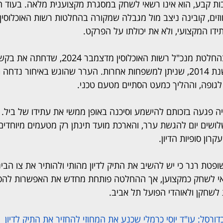
ות קבע, הוא אינו רשאי לשחק במסגרת מקצוענית מלאה. בעוד ח
זים, קובינה ניצב מול מגבלה שמקורה בהחלטות רשות האוכלוסין 
ו המקצועי, ולא את יכולתו על הפרקט.
שורשי המאבק נעוצים בהחלטת מנכ"ל רשות האוכלוסין 
להחיל עליהם מתווה משנת 2014, שניתן למשפחות אחרות. הערר שהוגש באיחור נ
גופה, וההליך כמעט הסתיים מטעם טכני.
פגעה בזכותם להישמע וסיכנה באופן ממשי את עתידו של ביל. 
לושים יום להגשת ערר, והארכת מועד תינתן רק מטעמים מיוחדים
רון סופיות הדיון.
טת רנר כי יש להשיב את התיק לדיון מהותי ולהותיר את צו הבינ
רשאי לשחק כמקצוען, אך ההחלטה פותחת מחדש את האפשרות להס
לשחקן ולאוהדי הפועל תל אביב.
ורסל: עו"ד יוסי כרמלי שכנע את המחוזי להחזיר את התיק לדיון