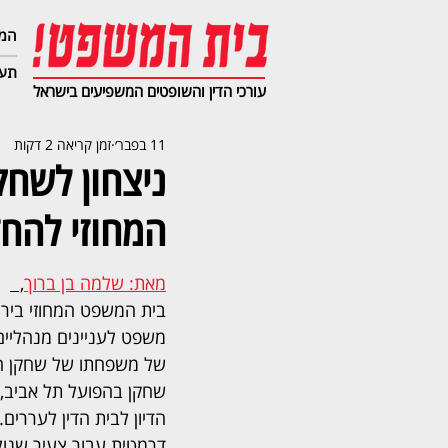
המג
תעב
עורכי הדין והשופטים המשפיעים בישראל
11 בפבר׳
זמן קריאה 2 דקות
ניצחון לשחק
המחוזי להחזי
מאת: שלמה בן ברוך
,  
בית המשפט המחוזי בירו
משפט לעניינים מנהליים
של משפחתו של שחקן הכד
שחקן בהפועל תל אביב, 
הדיון לבית הדין לעררים
דרמטית עבור צעיר שנולד