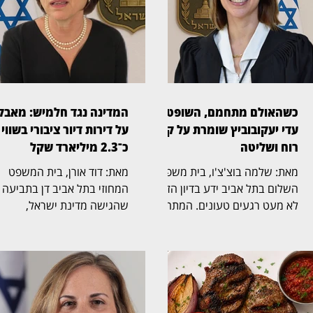
כשהאולם מתחמם, השופטת
המדינה נגד חלמיש: מאבק
עדי יעקובוביץ שומרת על קור
על דירות דיור ציבורי בשווי
רוח ושליטה
כ־2.3 מיליארד שקל
מאת: שלמה בוצ'צ'ו, בית משפט
מאת: דוד אורן, בית המשפט
השלום בתל אביב ידע בדיון הזה
המחוזי בתל אביב דן בתביעה
לא מעט רגעים טעונים. המתח
שהגישה מדינת ישראל,
בין הצדדים עלה, הטונים התחדדו
באמצעות משרד הבינוי והשיכון
ולעיתים עורכי הדין התפרצו זה
נגד חלמיש, החברה
לדברי זה. בתוך כל אלה בלטה
הממשלתית־עירונית לדיור,
השופטת עדי יעקובוביץ (בצילום)
לשיקום ולהתחדשות שכונות ב
בניהול שקט ובטוח. היא נתנה
אביב־יפו. התיק הובא בפני
לצדדים לדבר, אפשרה לטענות
השופטת הדסה אסיף (בצילום)