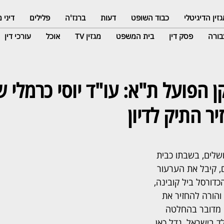
זין הדיגיטלי
כבוד השופט
דעות
ברנז'ה
פלילים
דיני
ורה
פסק דין
בית המשפט
מגזין TV
אוכל
עורכי דין
ן הפועל ת"א: עו"ד יוסי כרמלי 
ר התיק לדיון
שלים, בשבתו כבית 
, קיבל את הערעור 
ורסל ביל קובינה, 
והורה להחזיר את 
. מדובר בהחלטה 
 בישראל, גדל כאן 