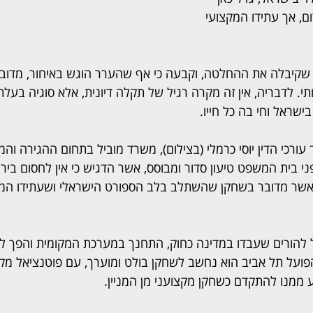
ם, אך עתידו המקצועי 
 שקיבלה את ההחלטה, וקבעה כי אף שהערר הוגש באיחור, מדו
תי. לדבריה, אין זה מקרה רגיל של תקלה דיונית, אלא סוגיה בעל
ישראל וחי בה כל חייו.
רכי הדין יוסי כרמלי (בצילום), משרד מוביל בתחום ההגירה והמ
 בית המשפט טיעון סדור ומבוסס, אשר הדגיש כי אין לחסום בירור
כאשר מדובר בשחקן שהשתלב בלב הספורט הישראלי ושעתידו המק
ל להורים שעבדו במדינה כחוק, התחנך במערכת המקומית והפך ל
על תל אביב הוא נחשב לשחקן בולט ומוערך, עם פוטנציאל מקצ
ממנו להתקדם כשחקן מקצועני מן המניין.