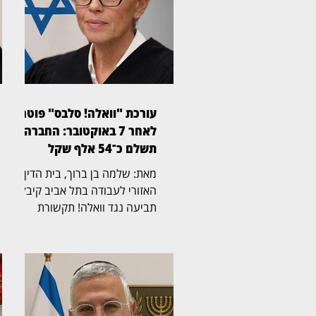
עורכת "וואלה! סלבס" פוטרה
לאחר 7 באוקטובר: החברה
תשלם כ־54 אלף שקל
מאת: שלמה בן ברוך, בית הדין
האזורי לעבודה בתל אביב קיבל
תביעה נגד וואלה! תקשורת
בע"מ, לאחר שעורכת "וואלה!
סלבס" פוטרה לאחר שפונתה
מביתה בקיבוץ מפלסים בעקבות
אירועי 7 באוקטובר. נשיאת בית
הדין, השופטת אריאלה גילצר־כץ,
קבעה כי החברה לא הוכיחה