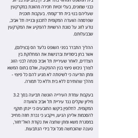
כבני שמונים, בעלי זכויות חכירה מהוונת במקרקעין 
שעליהם בנוי בית חד־קומתי. בעקבות תוכנית 
שפרסמה הוועדה המקומית לתכנון ובנייה תל אביב, 
נודע לזוג על כוונת הרשויות להפקיע את המקרקעין 
שבבעלותם.
ההליך התברר בפני השופט גלעד הס (בצילום), 
אשר בחן ביסודיות וברגישות את המחלוקת בין 
הצדדים, לאחר שעיריית תל אביב פנתה לבני הזוג 
לצורך גיבוש פיצוי בגין ההפקעה, אולם בתום המשא 
ומתן הודיעה כי לשיטתה לא מגיע להם כל פיצוי - 
מהלך שהותירם ללא בית וללא כל תמורה.
בעקבות עמדת העירייה הוגשה תביעה בסך 3.2 
מיליון שקלים נגד עיריית תל אביב והוועדה 
המקומית. לחלופין ביקשו התובעים כי יינתן תוקף 
להסכמות אליהן הגיעו, וייקבע כי נכרת חוזה מחייב 
במסגרת משא ומתן שחצה את נקודת האל־חזור, 
טענה שהוכחשה מכל וכל בידי הנתבעות.