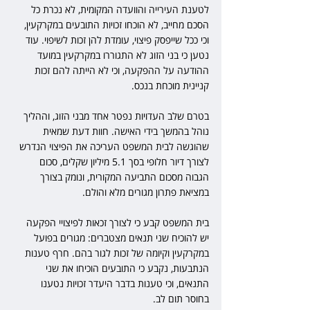
לטענת העירייה והוועדה המקומית, לא נכרת כל 
הסכם מחייב, לא הוכחו זכויות התובעים במקרקעין, 
וכי ככל שייפסק פיצוי, עומדת להן זכות לשיפוי. עוד 
נטען כי בני הזוג לא התגוררו במקרקעין במועד 
ההודעה על ההפקעה, וכי לא הייתה להם זכות 
קניינית מוכחת בנכס.
בטרם שלב העדויות נפטר אחד מבני הזוג, וההליך 
נוהל בהמשך בידי האישה. חוות דעת שמאית 
שהוגשה לבית המשפט העריכה את הפיצוי הנדרש 
לצורך דיור חלופי בסך 5.1 מיליון שקלים, סכום 
הגבוה מסכום התביעה המקורית, ונומק בצורך 
במציאת פתרון מגורים מלא והולם.
בית המשפט קבע כי לצורך זכאות לפיצויי הפקעה 
יש להוכיח שני תנאים מצטברים: מגורים בפועל 
במקרקעין וקיומה של זכות לגור בהם. חרף טענות 
הנתבעות, נקבע כי התובעים הוכיחו את שני 
התנאים, וכי טענות בדבר היעדר זכויות נטענו 
בחוסר תום לב.