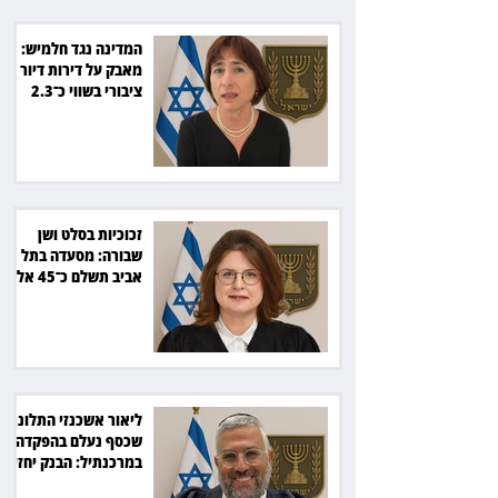
המדינה נגד חלמיש:
מאבק על דירות דיור
ציבורי בשווי כ־2.3
מיליארד שקל
זכוכיות בסלט ושן
שבורה: מסעדה בתל
אביב תשלם כ־45 אלף
שקל
ליאור אשכנזי התלונן
שכסף נעלם בהפקדה
במרכנתיל: הבנק יחזיר
7,700 שקל