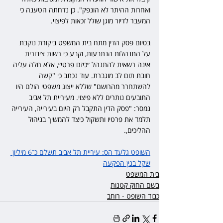
ואחרות ההיתר לא הונפק". כן נדחתה הטענה כי 
המעבר לדיור מוגן שולל זכאות לפיצוי.
בסיום פסק הדין מתח בית המשפט ביקורת נוקבת 
על התנהלות הנתבעות, וקבע כי רשות ציבורית 
אינה רשאית להתנהל ״כיזם פרטי״, אלא חלה עליה 
חובת תום לב מוגברת. עוד נכתב כי "קשה 
להשתחרר מהרושם" שללא ייצוג משפטי הולם היו 
התובעים נותרים ללא פיצוי. מעיריית תל אביב 
נמסר: "פסק הדין התקבל רק היום בעירייה, העירייה 
תלמד את פרטיו ותשקול כיצד להמשיך בניהול 
ההליכים,.
השופט גלעד הס: עיריית תל אביב תשלם כ־6 מיליון 
שקל בגין הפקעה
בית המשפט
בשם החוק קטנות
כבוד השופט - רוחב