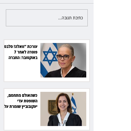
כתיבת תגובה...
כשהאולם מתחמם, השופטת עדי
יעקובוביץ שומרת על קור רוח
ושליטה
עורכת "וואלה! סלבס"
פוטרה לאחר 7
באוקטובר: החברה
תשלם כ־54 אלף שקל
כשהאולם מתחמם,
השופטת עדי
יעקובוביץ שומרת על
קור רוח ושליטה