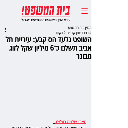
עורכי הדין והשופטים המשפיעים בישראל
מגזין בית המשפט
4 בפבר׳
זמן קריאה 2 דקות
השופט גלעד הס קבע: עיריית תל
אביב תשלם כ־6 מיליון שקל לזוג
מבוגר
מאת: שלמה בוצ'צ'ו
,  
בית המשפט המחוזי בתל אביב דן בתביעת בני זוג 