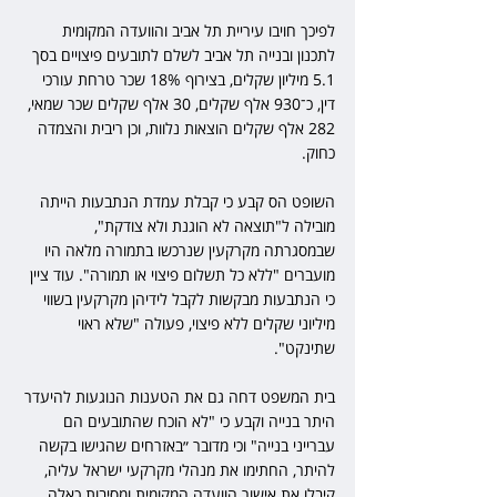
לפיכך חויבו עיריית תל אביב והוועדה המקומית 
לתכנון ובנייה תל אביב לשלם לתובעים פיצויים בסך 
5.1 מיליון שקלים, בצירוף 18% שכר טרחת עורכי 
דין, כ־930 אלף שקלים, 30 אלף שקלים שכר שמאי, 
282 אלף שקלים הוצאות נלוות, וכן ריבית והצמדה 
כחוק.
השופט הס קבע כי קבלת עמדת הנתבעות הייתה 
מובילה ל"תוצאה לא הוגנת ולא צודקת", 
שבמסגרתה מקרקעין שנרכשו בתמורה מלאה היו 
מועברים "ללא כל תשלום פיצוי או תמורה". עוד ציין 
כי הנתבעות מבקשות לקבל לידיהן מקרקעין בשווי 
מיליוני שקלים ללא פיצוי, פעולה "שלא ראוי 
שתינקט".
בית המשפט דחה גם את הטענות הנוגעות להיעדר 
היתר בנייה וקבע כי "לא הוכח שהתובעים הם 
עברייני בנייה" וכי מדובר ״באזרחים שהגישו בקשה 
להיתר, החתימו את מנהלי מקרקעי ישראל עליה, 
קיבלו את אישור הוועדה המקומית ומסיבות כאלה 