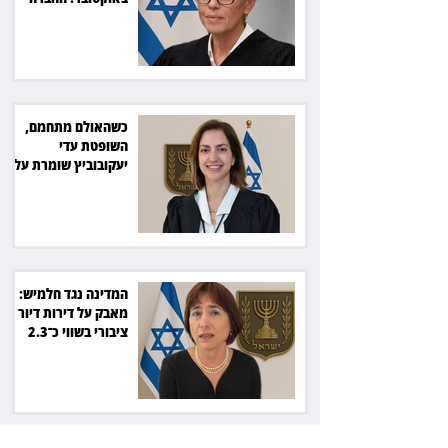
תשלם כ־54 אלף שקל
כשהאולם מתחמם,
השופטת עדי
יעקובוביץ שומרת על
קור רוח ושליטה
המדינה נגד חלמיש:
מאבק על דירות דיור
ציבורי בשווי כ־2.3
מיליארד שקל