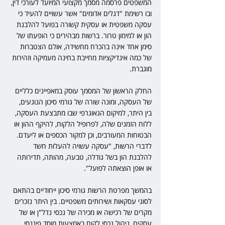
המשפטים פרסמה מסמך מקצועי המיועד לעורכי דין, 
ובו רשימת "דגלים אדומים" אשר עשויים להעיד כי 
עסקה משפטית או עסקית קשורה בפועל להלבנת 
הון או למימון טרור. ברשות מבהירים כי הופעתו של 
סימן אחד אינה בהכרח מחשידה, אולם הצטברות 
של כמה אינדיקציות מחייבת בחינה מעמיקה וזהירות 
מוגברת.
החלק הראשון של המסמך עוסק במאפיינים כלליים 
של העסקה, ומונה שורה של גורמי סיכון הנוגעים, 
בין היתר, למיקום הגאוגרפי שבו מתבצעת העסקה, 
ללוח הזמנים שלה, לפרופיל הלקוח, להיקף ההון או 
הבטוחות המעורבים, וכן למקור הכספים או ליעדם. 
לדברי הרשות, "עסקה עשויה להעלות חשד 
להלבנת הון בשל גודלה, טבעה, מהותה, תדירותה 
או אופן הוצאתה לפועל".
בהמשך מפרטת הרשות גורמי סיכון ייחודיים בהתאם 
לסוגי עסקאות ושירותים משפטיים. בין היתר נזכרים 
מקרים של רכישה או מכירה של נכסי נדל"ן או של 
עסקים, ניהול נכסי לקוח באמצעות מוסד פיננסי, 