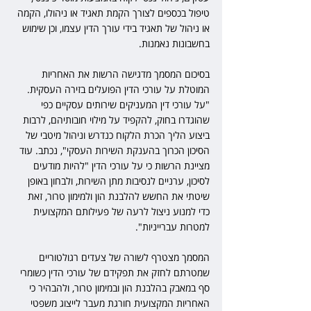
טיפול בכספים לצורך הקמת תאגיד או ניהולו, הקמה 
או ניהול של תאגיד בידי עורך הדין עצמו, וכן שימוש 
בחשבונות נאמנות.
בסיכום המסמך מדגישה הרשות את האחריות 
המוטלת על עורכי הדין הפועלים בזירה העסקית. 
"על עורכי דין המעניקים שירותים עסקיים כפי 
שהוגדרו בחוק, להקפיד על מילוי חובותיהם, לרבות 
ביצוע הליך הכרת הלקוח כנדרש וניהול מיטבי של 
הסיכון הכרוך בהענקת השירות העסקי", נכתב. עוד 
מציינת הרשות כי על עורכי הדין "להיות מודעים 
לסיכון, ערניים לנסיבות מתן השירות, ולבחון באופן 
שיטתי את החשש להלבנת הון ולמימון טרור, זאת 
כדי למנוע ניצול לרעה של פעילותם המקצועית 
למטרות עברייניות".
המסמך מצטרף לשורה של צעדים רגולטוריים 
שמטרתם לחזק את תפקידם של עורכי הדין כשומרי 
סף במאבק בהלבנת הון ובמימון טרור, ולהבהיר כי 
האחריות המקצועית חורגת מעבר לייצוג משפטי 