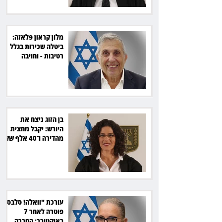
מלון קראון פלאזה:
ביטלה שכירות בגלל
רטיבות - וחויבה
בכ־600 אלף שקל
בן הזוג ניצח את
היורש: יקבל מחצית
מהדירה ו־40 אלף שקל
הוצאות
עורכת "וואלה! סלבס"
פוטרה לאחר 7
באוקטובר: החברה