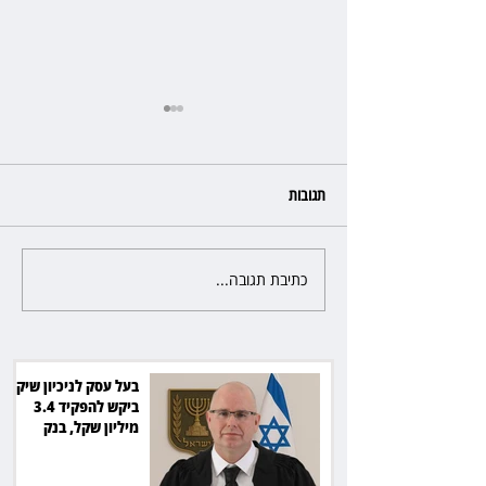
תגובות
כתיבת תגובה...
מלון קראון פלאזה: ביטלה שכירות
בגלל רטיבות - וחויבה בכ־600
אלף שקל
בעל עסק לניכיון שיקים
ביקש להפקיד 3.4
מיליון שקל, בנק
הפועלים סירב