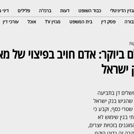
זין הדיגיטלי
כבוד השופט
דעות
ברנז'ה
פלילים
דיני
ורה
פסק דין
בית המשפט
מגזין TV
אוכל
עורכי דין
ם ביוקר: אדם חויב בפיצוי של מא
 ישראל
שלים דן בתביעה 
 שהגיש בנק ישראל 
טרי כסף, וקבע כי 
י בגין שימוש לא 
גנים בזכויות יוצרים, 
קרה זה נדונו היקף 