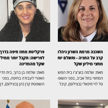
השכנה מרמת השרון ניהלה
פרקליטת מחוז חיפה בדרך
קרב על החניה - ותשלם יותר
לפרישה: תקבל יותר ממיליו
מחצי מיליון שקל
שקל מהמדינה
מאת: שלמה בוצ'צ'ו בית המשפט
מאת: שלמה בן ברוך, בית הד
המחוזי בתל אביב, בפני השופטת
האזורי לעבודה בחיפה, בפני
טל לוי־מיכאלי (בצילום), קיבל
השופטת קרן כהן (בצילום), דן
תביעה שעסקה בזכויות בחניה
בהליך שעסק בסיום כהונתה ש
בבית משותף ברמת השרון. בפסק
פרקליטת מחוז חיפה, אחד
הדין נקבע כי החניה שבמחלוקת
התפקידים הבכירים בפרקליטו
שייכת לבעלי הדירה שתבעו,
המדינה, ובמחלוקת על תנאי