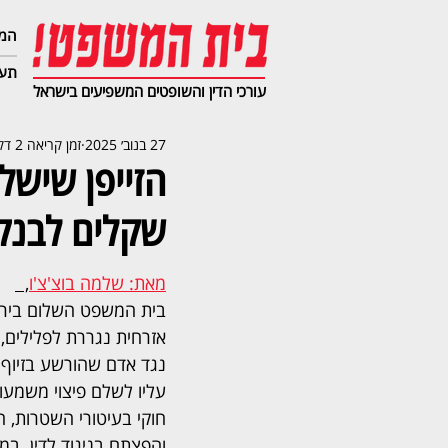
המג
תעב
עורכי הדין והשופטים המשפיעים בישראל
27 בנוב׳ 2025
זמן קריאה 2 דקות
הזייפן שישל
שקלים לבנק
מאת: שלמה בוצ'צ'ו
,  
בית המשפט השלום בירו
אזרחית נגררת לפלילים,
נגד אדם שהורשע בזיוף ש
עליו לשלם פיצוי משמעות
חוקי בעיטורי השטרות, המו
והפצתם בניגוד לדין. במ