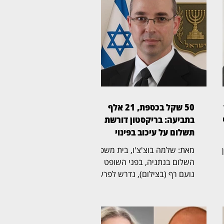
50 שקל בכספת, 21 אלף
ן
בתביעה: בריקסטון דורשת
תשלום על עיכוב בפינוי
ין
מאת: שלמה בוצ'צ'ו, בית משפט
השלום בנתניה, בפני השופט
נועם רף (בצילום), נדרש לפרשה
ל
חריגה שהחלה בכספת אישית
שמספרה 705, שבה נמצא לבסוף
ת
שטר בודד של 50 שקל,
והתגלגלה לשני הליכים משפטיים