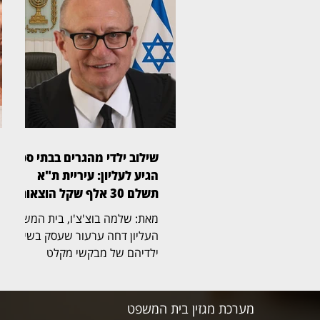
2020 בע"מ. בפני השופטת יעל
בלכר (בצילום) נדונה הבקשה
לעיכוב ההליכים. במוקד
המחלוקת עומדים הסכמים
להקמת מתקנים סולאריים בקיבוץ
נווה אור. במסגרת התביעה
דורשת לסיכו, בין היתר, תשלום
בגין התארכות תקופת הביצוע,
שכר חוזי שלטענתה לא שולם
שילוב ילדי מהגרים בבתי ספר
ועלויות מימון. מנגד, הנתבעות
הגיע לעליון: עיריית ת"א
טענו כי בירור הסוגיות הטכניות
תשלם 30 אלף שקל הוצאות
וההנ
מאת: שלמה בוצ'צ'ו, בית המשפט
העליון דחה ערעור שעסק בשילוב
ילדיהם של מבקשי מקלט
ומהגרים שהגיעו לישראל מארצות
אפריקה וחיים בה ללא מעמד
קבע, במערכת החינוך היסודית
מערכת מגזין בית המשפט