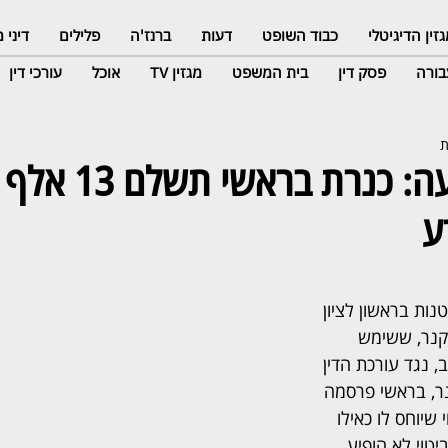
זין הדיגיטלי
כבוד השופט
דעות
ברנז'ה
פלילים
דיני
ורה
פסק דין
בית המשפט
מגזין TV
אוכל
עורכי דין
הרשמת קבעה: כנרת ב
ע
ות בראשון לציון 
קנר, ששימש 
 נגד עורכת הדין 
ר, בראשי פרסמה 
שיוחס לו כאילו 
טוי לא הופיע 