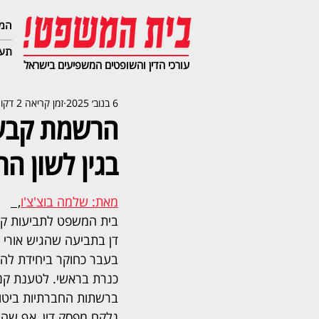
המג
תעב
עורכי הדין והשופטים המשפיעים בישראל
6 בנוב׳ 2025
זמן קריאה 2 דקות
בגין לשון הר
מאת: שלמה בוצ'צ'ו
,  
בית המשפט לתביעות קטנ
דן בתביעה שהגיש אורי 
בעבר כחוקר ביחידת להב,
כנרת בראשי. לטענת קנ
ברשתות החברתיות ביטוי 
נלקח מפסק דין, אף שהבי