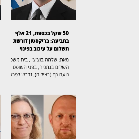
50 שקל בכספת, 21 אלף
בתביעה: בריקסטון דורשת
תשלום על עיכוב בפינוי
מאת: שלמה בוצ'צ'ו, בית משפט
השלום בנתניה, בפני השופט
נועם רף (בצילום), נדרש לפרשה
חריגה שהחלה בכספת אישית
שמספרה 705, שבה נמצא לבסוף
שטר בודד של 50 שקל,
והתגלגלה לשני הליכים משפטיים
נפרדים. בריקסטון כספות פעלה
תחילה לפינוי הכספת, ובהמשך
הגישה תביעה כספית בדרישה
לתשלום של יותר מ־21 אלף שקל.