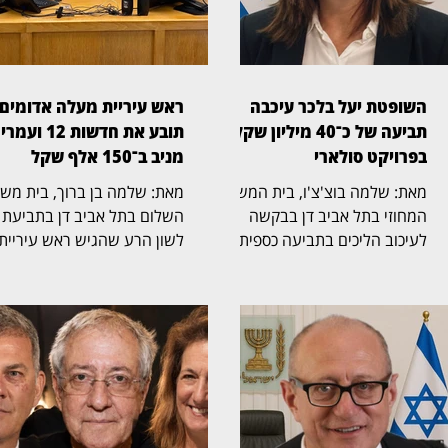
השופטת יעל בלכר עיכבה
ראש עיריית מעלה אדומים
תביעה של כ־40 מיליון שקל
תובע את חדשות 12 ועמרי
בפרויקט סולארי
מניב ב־150 אלף שקל
מאת: שלמה בוצ'צ'ו, בית המשפט
מאת: שלמה בן ברוך, ב
המחוזי בתל אביב דן בבקשה
השלום בתל אביב דן בתביעת
לעיכוב הליכים בתביעה כספית
לשון הרע שהגיש ראש עיריית
בהיקף של כ־40 מיליון שקל,
מעלה אדומים, גיא יפרח, נגד
שהגישה חברת לסיכו בע"מ נגד
חברת החדשות של ערוץ 12
נווה אור שיא אנרגיה סולארי
והכתב עמרי מניב. בתביעה,
שותפות מוגבלת ושיא נרגיה
שהועמדה על סך 150 
2020 בע"מ. בפני השופטת יעל
נטען כי כתבה ששודרה במהד
בלכר (בצילום) נדונה הבקשה
החדשות המרכזית פגעה בשמו
לעיכוב ההליכים. במוקד
הטוב והציגה אותו באופן מטע
המחלוקת עומדים הסכמים
בפני הציבור. על פי כתב התבי