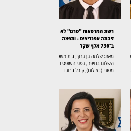
רשת המרפאות "טרם" לא
זיהתה אפנדיציט - ותפצה
ב־736 אלף שקל
ית משפט
מאת: שלמה בן ברוך, בית משפט
השלום בחיפה, בפני השופט הדר
מסורי (בצילום), קיבל ברובו
תביעת רשלנות רפואית שהגישה
אישה בת 50 נגד רשת מרפאות
הרפואה הדחופה "טרם". בפסק
אלף שקל,
דין מנומק קבע השופט כי
ורת
המרפאה התרשלה באבחון דלקת
התוספתן של המטופלת, וחייב את
ה
הרשת לשלם לה כ־736 אלף
עה,
שקל, הכוללים פיצוי, הוצאות