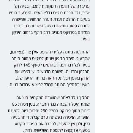
ערעורה של הוועדה המקומית לתכנון ובנייה תל 
אביב, נגד חברת סיגייט נדל״ן בע״מ. הערעור הוגש 
בעקבות החלטת ועדת הערר המחוזית, שאישרה 
לחברה פטור מתשלום היטל השבחה בגין בניית 
ממ״דים בפרויקט מגורים רחב היקף ברחוב הירקון 
בעיר.
ההחלטה ניתנה על ידי השופט אילן צור (בצילום), 
שקבע כי היתר הדיפון שניתן לסיגייט מהווה היתר 
בנייה לכל דבר ועניין, בהתאם לסעיף 145 לחוק 
התכנון והבנייה. השופט הדגיש כי יש לפרש את 
החוק באופן תכליתי, הרואה בהיתר הדיפון שלב 
ראשון בתהליך ההיתר הכולל לביצוע עבודות בנייה.
ההליך נולד לאחר שהוועדה המקומית הוציאה 
שומת היטל השבחה נגד החברה, בגין מכירת 85 
דירות מתוך פרויקט הכולל 230 יחידות דיור. לטענת 
הוועדה, המכירה נעשתה טרם קבלת היתר בנייה 
כדין, ולכן אין להעניק לחברה את הפטור הקבוע 
בסעיף 19(ב)(9) לתוספת השלישית לחוק.