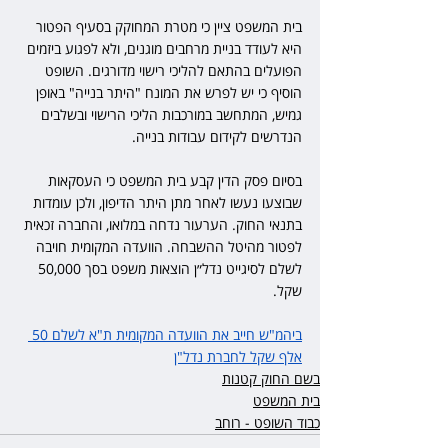
בית המשפט ציין כי מטרת המחוקק בסעיף הפטור 
היא לעודד בניית מרחבים מוגנים, ולא לפגוע ביזמים 
הפועלים בהתאם להליכי רישוי מדורגים. השופט 
הוסיף כי יש לפרש את המונח "היתר בנייה" באופן 
גמיש, המתחשב במורכבות הליכי הרישוי ובשלבים 
הנדרשים לקידום עבודות בנייה.
בסיום פסק הדין קבע בית המשפט כי העסקאות 
שבוצעו נעשו לאחר מתן היתר הדיפון, ולכן עומדות 
בתנאי החוק. הערעור נדחה במלואו, והחברה זכאית 
לפטור מהיטל ההשבחה. הוועדה המקומית חויבה 
לשלם לסיגייט נדל״ן הוצאות משפט בסך 50,000 
שקל.
ביהמ"ש חייב את הוועדה המקומית ת"א לשלם 50 
אלף שקל לחברת נדל"ן
בשם החוק קטנות
בית המשפט
כבוד השופט - רוחב