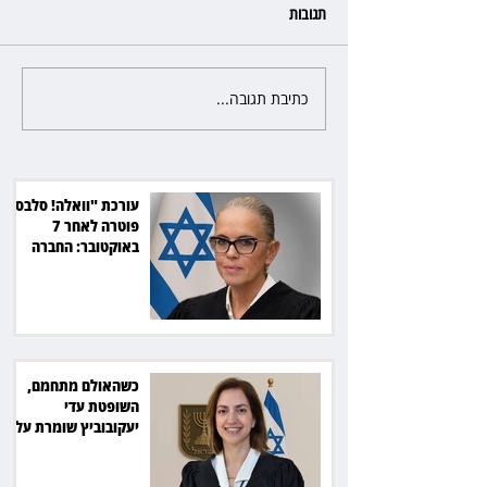
תגובות
כתיבת תגובה...
כשהאולם מתחמם, השופטת עדי
יעקובוביץ שומרת על קור רוח
ושליטה
עורכת "וואלה! סלבס"
פוטרה לאחר 7
באוקטובר: החברה
תשלם כ־54 אלף שקל
כשהאולם מתחמם,
השופטת עדי
יעקובוביץ שומרת על
קור רוח ושליטה