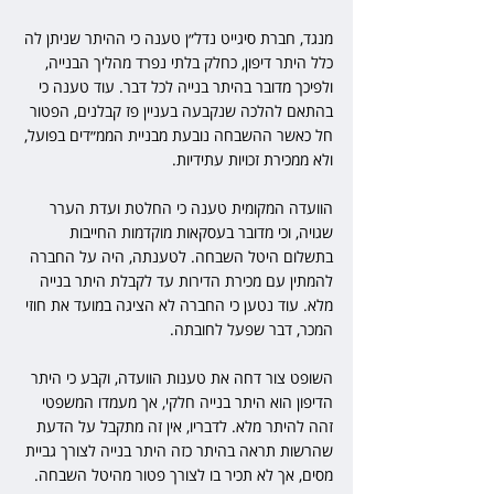
מנגד, חברת סיגייט נדל״ן טענה כי ההיתר שניתן לה 
כלל היתר דיפון, כחלק בלתי נפרד מהליך הבנייה, 
ולפיכך מדובר בהיתר בנייה לכל דבר. עוד טענה כי 
בהתאם להלכה שנקבעה בעניין פז קבלנים, הפטור 
חל כאשר ההשבחה נובעת מבניית הממ״דים בפועל, 
ולא ממכירת זכויות עתידיות.
הוועדה המקומית טענה כי החלטת ועדת הערר 
שגויה, וכי מדובר בעסקאות מוקדמות החייבות 
בתשלום היטל השבחה. לטענתה, היה על החברה 
להמתין עם מכירת הדירות עד לקבלת היתר בנייה 
מלא. עוד נטען כי החברה לא הציגה במועד את חוזי 
המכר, דבר שפעל לחובתה.
השופט צור דחה את טענות הוועדה, וקבע כי היתר 
הדיפון הוא היתר בנייה חלקי, אך מעמדו המשפטי 
זהה להיתר מלא. לדבריו, אין זה מתקבל על הדעת 
שהרשות תראה בהיתר כזה היתר בנייה לצורך גביית 
מסים, אך לא תכיר בו לצורך פטור מהיטל השבחה.