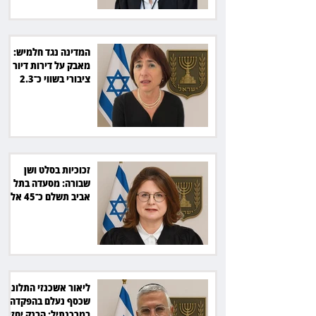
המדינה נגד חלמיש:
מאבק על דירות דיור
ציבורי בשווי כ־2.3
מיליארד שקל
זכוכיות בסלט ושן
שבורה: מסעדה בתל
אביב תשלם כ־45 אלף
שקל
ליאור אשכנזי התלונן
שכסף נעלם בהפקדה
במרכנתיל: הבנק יחזיר