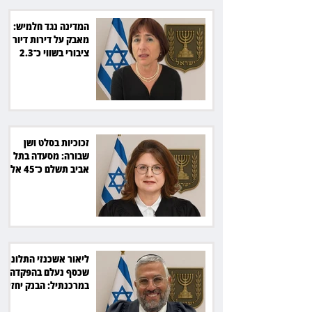
המדינה נגד חלמיש:
מאבק על דירות דיור
ציבורי בשווי כ־2.3
מיליארד שקל
זכוכיות בסלט ושן
שבורה: מסעדה בתל
אביב תשלם כ־45 אלף
שקל
ליאור אשכנזי התלונן
שכסף נעלם בהפקדה
במרכנתיל: הבנק יחזיר
7,700 שקל