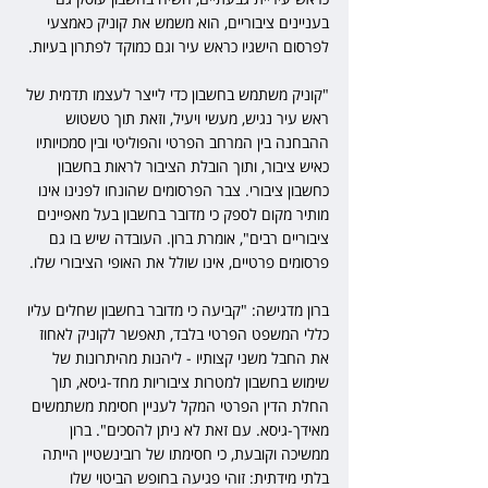
בעניינים ציבוריים, הוא משמש את קוניק כאמצעי 
לפרסום הישגיו כראש עיר וגם כמוקד לפתרון בעיות.
"קוניק משתמש בחשבון כדי לייצר לעצמו תדמית של 
ראש עיר נגיש, מעשי ויעיל, וזאת תוך טשטוש 
ההבחנה בין המרחב הפרטי והפוליטי ובין סמכויותיו 
כאיש ציבור, ותוך הובלת הציבור לראות בחשבון 
כחשבון ציבורי. צבר הפרסומים שהונחו לפנינו אינו 
מותיר מקום לספק כי מדובר בחשבון בעל מאפיינים 
ציבוריים רבים", אומרת ברון. העובדה שיש בו גם 
פרסומים פרטיים, אינו שולל את האופי הציבורי שלו.
ברון מדגישה: "קביעה כי מדובר בחשבון שחלים עליו 
כללי המשפט הפרטי בלבד, תאפשר לקוניק לאחוז 
את החבל משני קצותיו - ליהנות מהיתרונות של 
שימוש בחשבון למטרות ציבוריות מחד-גיסא, תוך 
החלת הדין הפרטי המקל לעניין חסימת משתמשים 
מאידך-גיסא. עם זאת לא ניתן להסכים". ברון 
ממשיכה וקובעת, כי חסימתו של רובינשטיין הייתה 
בלתי מידתית: זוהי פגיעה בחופש הביטוי שלו 