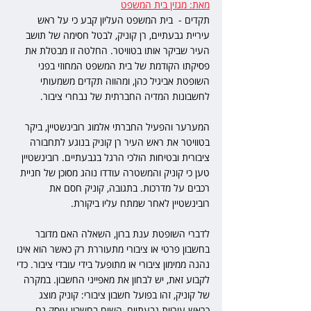
מאת: מגזין בית המשפט
תקדים -  בית המשפט העליון קבע כי על ראש 
עיריית גבעתיים, רן קוניק, לבטל חסימה של תושב 
העיר שביקר אותו בטוויטר. החלטה זו מבטלת את 
פסיקתו הקודמת של בית המשפט המחוזי בפני 
השופטת אביגיל כהן, ומהווה תקדים משמעותי 
לחשבונות המדיה החברתית של נבחרי ציבור.
המערער והפעיל החברתי אלמוג רובינשטיין, ביקר 
בטוויטר את ראש העיר רן קוניק בנוגע לתחבורה 
ציבורית ובטיחות הולכי הרגל בגבעתיים. רובינשטיין 
טען כי קוניק והמשטרה עודדו נוהג מסוכן של חניית 
רכבים על מדרכות. בתגובה, קוניק חסם את 
רובינשטיין לאחר שמתח עליו ביקורת.
לדברי השופטת ענת ברון, השאלה האם מדובר 
בחשבון פרטי או ציבורי מתעוררת רק כאשר הוא אינו 
נהנה ממימון ציבורי או מתופעל בידי עובדי ציבור. כדי 
לקבוע זאת, יש לבחון את מאפייני החשבון. במקרה 
של קוניק, זהו בפועל חשבון ציבורי: קוניק מוצג 
כראש עיריית גבעתיים, השיח בחשבון עוסק גם 