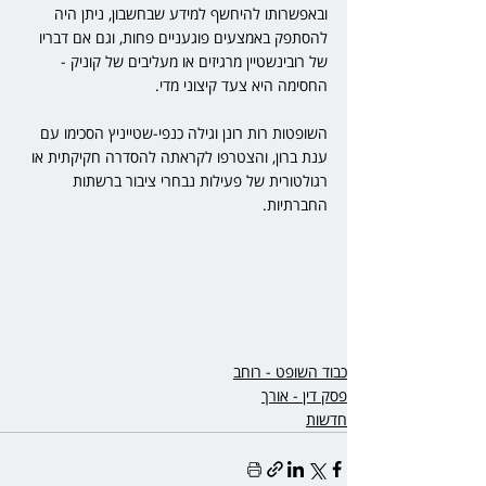
ובאפשרותו להיחשף למידע שבחשבון, ניתן היה 
להסתפק באמצעים פוגעניים פחות, וגם אם דבריו 
של רובינשטיין מרגיזים או מעליבים של קוניק - 
החסימה היא צעד קיצוני מדי.
השופטות רות רונן וגילה כנפי-שטייניץ הסכימו עם 
ענת ברון, והצטרפו לקראתה להסדרה חקיקתית או 
רגולטורית של פעילות נבחרי ציבור ברשתות 
החברתיות.
כבוד השופט - רוחב
פסק דין - אורך
חדשות