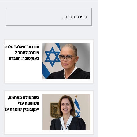
כתיבת תגובה...
כשהאולם מתחמם, השופטת עדי
יעקובוביץ שומרת על קור רוח
ושליטה
עורכת "וואלה! סלבס"
פוטרה לאחר 7
באוקטובר: החברה
תשלם כ־54 אלף שקל
כשהאולם מתחמם,
השופטת עדי
יעקובוביץ שומרת על
קור רוח ושליטה