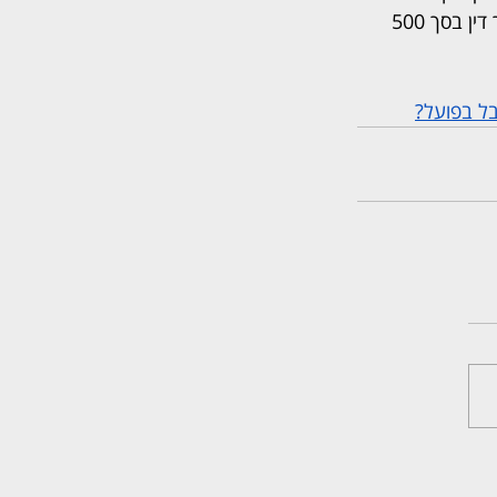
בנוסף חויב בררו לשלם לגרבי הוצאות משפט בסך של 250 אלף שקלים ושכר טרחת עורך דין בסך 500 