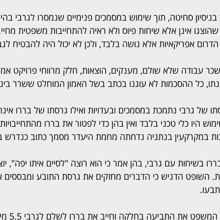
בניסיון סחיטה, תוך שימוש במסמכים פנימיים שנמסרו לגרבי בהיות
הוצגו אינן אלא שיחות פיוס ולא ראיה להתחייבות משפטית מחייבת
דרום אפריקאיות אלא נושה בלבד, ולכן לא יכול היה להבטיח לגב
כר עבודה שלא שולם, מענקים, הוצאות, חלק מרווחי פרויקט אמלפ
תו, כל ההסכמות לא עוגנו בכתב בשל האמון המוחלט ששרר ביני
ו של גרבי נתמכת במסמכים ובעדויות ואילו גרסתו של בררו אינ
ש היו כלי טכני בלבד ואין בהן כדי לפטור את בררו מהתחייבויותי
ות במקרקעין בנתניה נדחתה מחמת היעדר מסמך כתוב כנדרש ב
 בררו בשיחות עם גרבי, בהן אמר כי הוא רוצה "לסיים איתו יפה", יו
ות. השופט הדגיש כי הדברים מחזקים את גרסת התובע ומבססים א
בעו.
בסופו של דבר קיבל