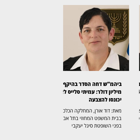
ום:
ביהמ"ש דחה הסדר בהיקף 61
לקוחות הוט יקבלו פיצוי ב־4
מיליון דולר: עמיתי סלייס לא
יכונסו להצבעה
בית המשפט
מאת: דוד אורן, המחלקה הכלכלית
טת
בבית המשפט המחוזי בתל אביב,
בפני השופטת סיגל יעקבי
(בצילום), דחתה בהחלטה