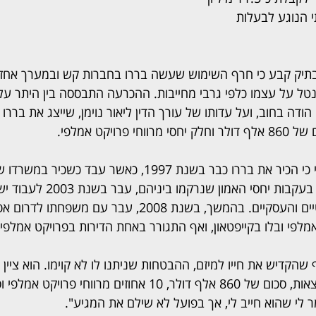
 הנוגע לבעלות 
תיק קבע כי חרף השימוש שעשה בררו בחברות קש ובמערך אחזקו
נטל על עצמו כלפי גרבי מחייבות. ההכרעה התבססה בין היתר על
הודה בחוב, ועל עדותו של עורך הדין ליאור נוימן, שייצג את בררו
פרויקט אמלפי.
בכתב התביעה טען גרבי כי הכיר את בררו כבר בשנת 1997, כאשר עבד 
יעקב וינרוט ז"ל. לדבריו, בעקבות יחס
לנהל את עסקיו המשפטיים והעסקיים. בהמשך, בשנת 2008, עבר עם 
אמלפי ובלו בקייפטאון, ואף התגורר באחת הדירות בפרויקט אמלפי.
הקדיש את חייו למיזם, ההבטחות שניתנו לו לא קוימו. הוא ציין כ
לשלם לו שכר, החזרי הוצאות, סכום של 860 אלף דולר, 10 אחוזים מרוו
ר לי שהוא חייב לי, אך בפועל לא שילם את המגיע".