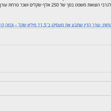
שתבע את מעסיקו ב־11.5 מיליון שקל – וכמה קיבל בפועל?