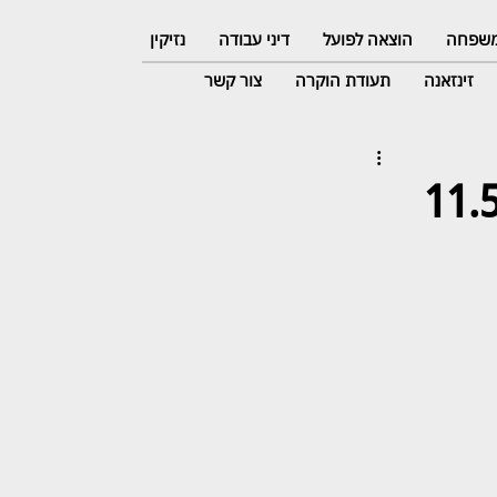
 משפחה
הוצאה לפועל
דיני עבודה
נזיקין
זינזאנה
תעודת הוקרה
צור קשר
טות חשפו: עורך דין תבע את מעסיקו ב־11.5