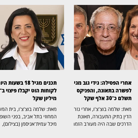
אחרי הפסילה: גידי גוב מגיע
תכנים מגיל 18 בשעות הי
לפשרה בתאונה, והפניקס
תשלם כ־30 אלף שקל
מיליון שקל
מאת: שלמה בוצ'צ'ו, אחרי גזר
מאת: שלמה בוצ'צ'ו, 
הדין בתיק התעבורה, תאונת
המחוזי בתל אביב, בפני השופ
הדרכים שבה היה מעורב הזמר
מיכל עמית־אניסמן (בצילום),
גידי גוב מגיעה כעת לסיום גם
אישר הסדר פשרה בתובענה