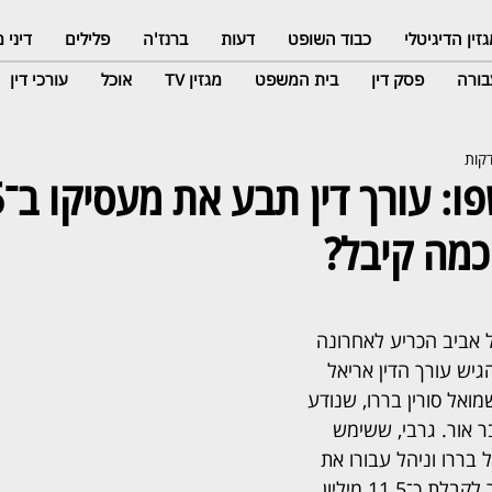
זין הדיגיטלי
כבוד השופט
דעות
ברנז'ה
פלילים
דיני
ורה
פסק דין
בית המשפט
מגזין TV
אוכל
עורכי דין
הקל
 כמה קיבל?
אביב הכריע לאחרונה 
ש עורך הדין אריאל 
ואל סורין בררו, שנודע 
 אור. גרבי, ששימש 
בררו וניהל עבורו את 
עסקיו בארץ ובחו"ל, עתר לקבלת כ־11.5 מיליון 