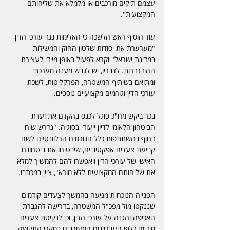
עצמם תיקים מורכבים או מלמלא את שליחותם 
המקצועית".
עוד הוסיף ראש הלשכה כי האלימות נגד עורכי הדין 
"מערערת את יסודות שלטון החוק והמשילות 
במדינת ישראל" וקרא לפעול באופן מיידי לעצירת 
ההידרדרות. לדבריו, יש לגבש מענה מערכתי 
ומתואם בשיתוף המשטרה, הפרקליטות, לשכת 
עורכי הדין וגורמים מקצועיים נוספים.
בכר ביקש מח"כ פוגל לכנס בהקדם את ועדת 
הביטחון הלאומי לדיון ייעודי בסוגיה. "נדרש שיח 
דחוף בהשתתפות כלל הגורמים הרלוונטיים לשם 
קביעת צעדים אפקטיביים, שיבטיחו את ביטחונם 
האישי של עורכי הדין ויאפשרו להם להמשיך למלא 
את שליחותם המקצועית ללא מורא", ציין במכתבו.
הפנייה הנוכחית מגיעה בהמשך לצעדים קודמים 
שננקטו מול מפכ"ל המשטרה, בדרישה להגברת 
האכיפה והגנה על עורכי הדין, וכן לנקיטת צעדים 
מידיים כלפי העבריינים המעורבים במקרי התקיפה 