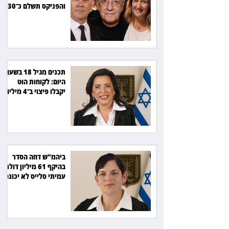
והפניקס תשלם כ־30
אלף שקל
תכנים מגיל 18 בשעות
היום: לקוחות הוט
יקבלו פיצוי ב־4 מיליון
שקל
ביהמ"ש דחה הסדר
בהיקף 61 מיליון דולר:
עמיתי סלייס לא יכונסו
להצבעה