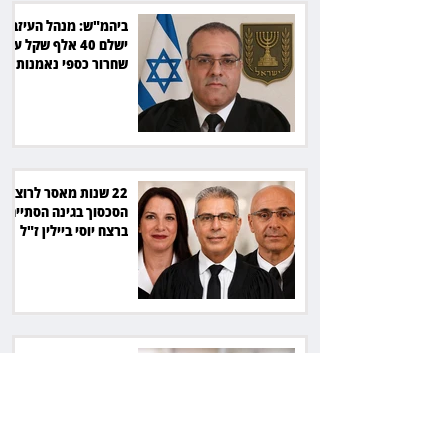
ביהמ"ש: מנהל העיזבון
ישלם 40 אלף שקל על
שחרור כספי נאמנות
22 שנות מאסר לרוצח:
הסכסוך בגינה הסתיים
ברצח יוסי ביילין ז"ל
המחוזי פסק, העליון
אישר: חתימה על חוזה
מחייבת גם בלי שליטה
בשפה