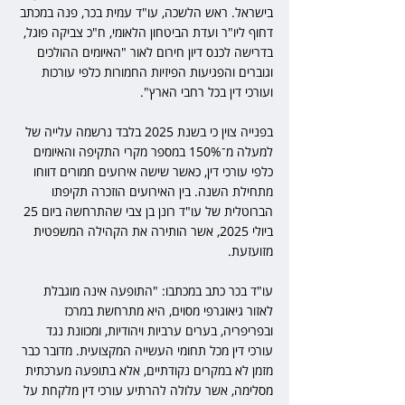
בישראל. ראש הלשכה, עו"ד עמית בכר, פנה במכתב 
דחוף ליו"ר ועדת הביטחון הלאומי, ח"כ צביקה פוגל, 
בדרישה לכנס דיון חירום לאור "האיומים ההולכים 
וגוברים והפגיעות הפיזיות החמורות כלפי עורכות 
ועורכי דין בכל רחבי הארץ".
בפנייה צוין כי בשנת 2025 בלבד נרשמה עלייה של 
למעלה מ־150% במספר מקרי התקיפה והאיומים 
כלפי עורכי דין, כאשר שישה אירועים חמורים דווחו 
מתחילת השנה. בין האירועים הוזכרה תקיפתו 
הברוטלית של עו"ד רונן בן צבי שהתרחשה ביום 25 
ביולי 2025, אשר הותירה את הקהילה המשפטית 
מזועזעת.
עו"ד בכר כתב במכתבו: "התופעה אינה מוגבלת 
לאזור גיאוגרפי מסוים, היא מתרחשת במרכז 
ובפריפריה, בערים ערביות ויהודיות, ומכוונת נגד 
עורכי דין מכל תחומי העשייה המקצועית. מדובר כבר 
מזמן לא במקרים נקודתיים, אלא בתופעה מערכתית 
מסלימה, אשר עלולה להרתיע עורכי דין מלקחת על 