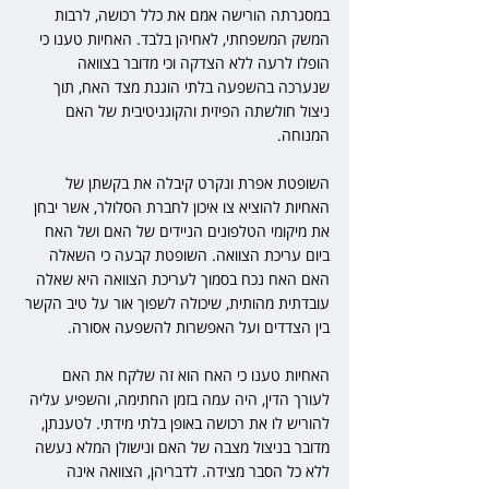
במסגרתה הורישה אמם את כלל רכושה, לרבות 
המשק המשפחתי, לאחיהן בלבד. האחיות טענו כי 
הופלו לרעה ללא הצדקה וכי מדובר בצוואה 
שנערכה בהשפעה בלתי הוגנת מצד האח, תוך 
ניצול חולשתה הפיזית והקוגניטיבית של האם 
המנוחה.
השופטת אפרת ונקרט קיבלה את בקשתן של 
האחיות להוציא צו איכון לחברת הסלולר, אשר יבחן 
את מיקומי הטלפונים הניידים של האם ושל האח 
ביום עריכת הצוואה. השופטת קבעה כי השאלה 
האם האח נכח בסמוך לעריכת הצוואה היא שאלה 
עובדתית מהותית, שיכולה לשפוך אור על טיב הקשר 
בין הצדדים ועל האפשרות להשפעה אסורה.
האחיות טענו כי האח הוא זה שלקח את האם 
לעורך הדין, היה עמה בזמן החתימה, והשפיע עליה 
להוריש לו את רכושה באופן בלתי מידתי. לטענתן, 
מדובר בניצול מצבה של האם ונישולן המלא נעשה 
ללא כל הסבר מצידה. לדבריהן, הצוואה אינה 