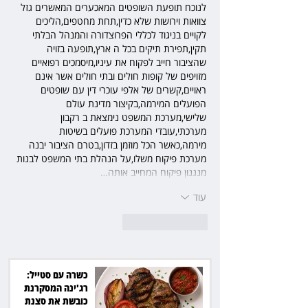
לנוכח תופעת השופטים המאכערים המאשרים גזל 
צוואות וירושות שלא כדין,תחת מחטפים,הליכים 
לקויים בניגוד לכללי הפרוצדורה והמנהל הבלתי 
תקין,תפירת תיקים בכל ה ארץ,תופעה בזויה 
שהציבור חייב לפקוח את עיניו,מיסמכים רפואיים 
מזויפים של קופות חולים ובתי חולים אשר אינם 
ראויים,קשרים של אלפי עוכרי דין עם שופטים 
הפועלים המירמה,בקיצור מדינת עולם 
שלישי,מערכת המשפט נימצאת ב רקבון 
מערכתי,עובדי המערכת פועלים בשיטות 
מירמה,כאשר הכל מוזמן בזדון,בטרם הציבור יבנה 
מערכת פיקוח משלו,על הנהלת בתי המשפט לבנות 
מנגנון פיקוח המחייב אותה…
עוד
לייק
להשיב
כשרה עם סטייל:
רג'ינה המסקרנת
כובשת את סצנת