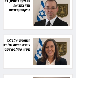
50 שקל בכספת, 21
אלף בתביעה:
בריקסטון דורשת
תשלום על עיכוב בפינוי
השופטת יעל בלכר
עיכבה תביעה של כ־40
מיליון שקל בפרויקט
סולארי
ראש עיריית מעלה
אדומים תובע את
חדשות 12 ועמרי מניב
ב־150 אלף שקל