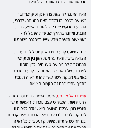
מבטאת את רצונה האותנטי של האם.
האח התנגד להוצאת צו האיכון וטען שמדובר 
בפגיעה בפרטיותו ובכבוד האם המנוחה. לדבריו, 
המידע המבוקש אינו יכול להוכיח השפעה בלתי 
הוגנת, ומדובר במהלך שנועד להפעיל לחץ 
באמצעות חשיפת מידע אישי במסגרת משפטית.
בית המשפט קבע כי צו האיכון יוגבל ליום עריכת 
הצוואה בלבד, וזאת על מנת לאזן בין זכותן של 
המתנגדות להוכיח את טענותיהן לבין הזכות 
לפרטיות של האח ושל המנוחה. נקבע כי מדובר 
באמצעי ממוקד, אשר עשוי להוות ראייה תומכת 
בהליך עתידי לבחינת תקפות הצוואה.
עו"ד דניאל ארנסט
, שופט משפחה בדימוס ומומחה 
לדיני ירושה, הסביר כי עצם נוכחותו האפשרית של 
היורש בזמן עריכת הצוואה היא שאלה לגיטימית 
לבדיקה. לדבריו, "במקרים של הדרת יורשים קרובים, 
ובמיוחד כשיש תלות פיזית וקוגניטיבית, כל ראייה 
המצביעה על השפעה – גם אם בעקיפין – יכולה 