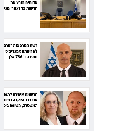
אדומים תובע את
חדשות 12 ועמרי מניב
ב־150 אלף שקל
רשת המרפאות "טרם"
לא זיהתה אפנדיציט -
ותפצה ב־736 אלף
שקל
הרשמת אישרה לתפוס
את רכב היוקרה בסיוע
המשטרה, השופט ביטל
את המהלך