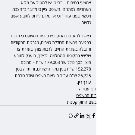
אמצעי בטיחות – ברי כי יש להטיל את מלוא 
האחריות לפתחה. השופט ציין כי מדובר ב"הצבת 
מכשול בפני עיוור" וכי אין מקום לייחס לתובע אשם 
כלשהו.
באשר להערכת הנזק, פירט בית המשפט כי מדובר 
בפגיעה ממשית הכוללת כאבים, מגבלות תפקודיות 
והגבלה בשגרת החיים, לרבות צורך בעזרת צד 
שלישי בתקופת ההחלמה. לפיכך, הוענק לתובע 
פיצוי בסך כולל של 179,003 ש"ח – מתוכם 
152,278 ש"ח בגין נזקיו הישירים, והיתרה בסך 
26,725 ש"ח עבור הוצאות משפט ושכר טרחת 
עורך דין. 
דיני עבודה
בית המשפט
בשם החוק קטנות