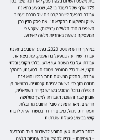
בית משפט השלום בצפת פסק לאחרונה פיצוי בסך 
179 אלף שקל לעובד בן 42, שנפצע בתאונת 
עבודה במפעל לייצור קרטונים של חברת "עמיר 
שיווק והשקעות בחקלאות". את פסק הדין נתן 
השופט מוהנד חלאילה (בצילום), שקבע כי 
המעסיקה נושאת באחריות מלאה לאירוע.
במהלך חודש אוגוסט 2020, נפגע התובע בתאונת 
עבודה שאירעה במפעל בו הועסק, עת ביצע את 
עבודתו על גבי משטח עץ ארעי, בלתי מקובע ובלתי 
תקני, אשר כלל מרווחים מסוכנים. לטענתו, במהלך 
עבודתו, החליק המשטח תחת רגליו והוא צנח 
מגובה תוך כדי נשיאת ערימת קרטונים. כתוצאה מן 
הנפילה נחבל התובע בשורש כף ידו השמאלית, 
אובחן שבר והושבת מעבודתו למשך כשלושה 
חודשים. מאז התאונה סובל התובע מהגבלות 
תפקודיות, נימול, כאבים וירידה בכושרו הפיזי, לרבות 
קושי בביצוע פעולות שגרתיות.
בכתב תביעתו טען התובע לרשלנות מצד הנתבעת 
– מעסיקתו – ודרש להטיל עליה אחריות מלאה 