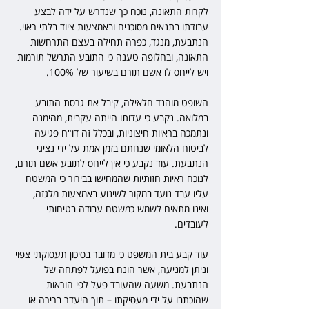
לקרות התאונה, נוכח כך שנדרש על ידה לבצע 
עבודתו בתנאים מסוכנים ובאמצעות ציוד בלתי ראוי. 
הנתבעת, מנגד, כפרה תחילה בעצם התרחשות 
התאונה, ובחלופה טענה כי התובע התרשל תורמות 
ויש לייחס לו אשם תורם בשיעור של 100%.
השופט מוהנד חלאילה, קיבל את גרסת התובע 
במלואה. נקבע כי עדותו הייתה עקבית, מהימנה 
ונתמכה בראיות חיצוניות, ובכלל זה דו"ח פגיעה 
לביטוח הלאומי שנחתם בזמן אמת על ידי נציגי 
הנתבעת. עוד נקבע כי אין לייחס לתובע אשם תורם, 
לנוכח ראיות חזותיות שהמחישו בבירור כי המשטח 
עליו עבד נועד במקור לשינוע באמצעות מלגזה, 
ואינו מתאים לשמש כמשטח עבודה בטיחותי 
לעובדים.
עוד קבע בית המשפט כי מדובר בסיכון תעסוקתי צפוי 
וניתן למניעה, אשר הונח בפועל לפתחה של 
הנתבעת. משעה שהעובד פעל לפי הוראות 
שהוכתבו על ידי מעסיקתו – תוך היעדר ברירה או 