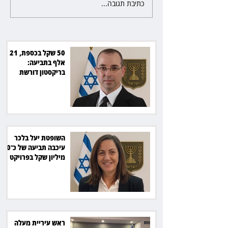
כתיבת תגובה...
השופטת יעל בלכר עיכבה תביעה
את חדשות 12 ועמרי מניב ב־150
של כ־40 מיליון שקל בפרויקט
סולארי
50 שקל בכספת, 21
אלף בתביעה:
בריקסטון דורשת
תשלום על עיכוב בפינוי
השופטת יעל בלכר
עיכבה תביעה של כ־40
מיליון שקל בפרויקט
סולארי
ראש עיריית מעלה