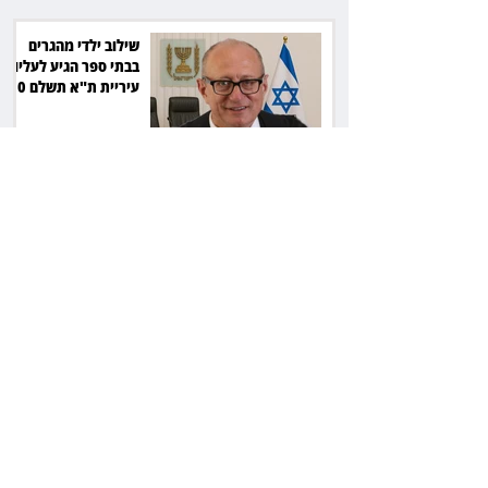
שילוב ילדי מהגרים
בבתי ספר הגיע לעליון:
עיריית ת"א תשלם 30
אלף שקל הוצאות
אחרי הפסילה: גידי גוב
מגיע לפשרה בתאונה,
והפניקס תשלם כ־30
אלף שקל
תכנים מגיל 18 בשעות
היום: לקוחות הוט
יקבלו פיצוי ב־4 מיליון
שקל