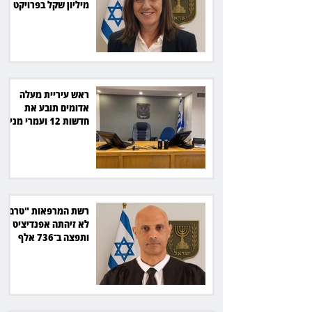
מיליון שקל בפרויקט
סולארי
ראש עיריית מעלה
אדומים תובע את
חדשות 12 ועמרי מניב
ב־150 אלף שקל
רשת המרפאות "טרם"
לא זיהתה אפנדיציט -
ותפצה ב־736 אלף
שקל