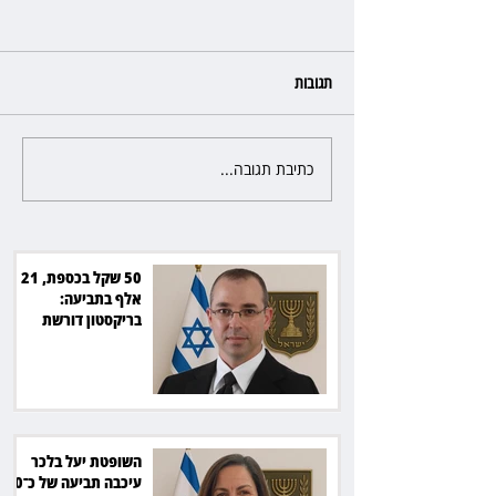
תגובות
כתיבת תגובה...
השופטת יעל בלכר עיכבה תביעה
את חדשות 12 ועמרי מניב ב־150
של כ־40 מיליון שקל בפרויקט
סולארי
50 שקל בכספת, 21
אלף בתביעה:
בריקסטון דורשת
תשלום על עיכוב בפינוי
השופטת יעל בלכר
עיכבה תביעה של כ־40