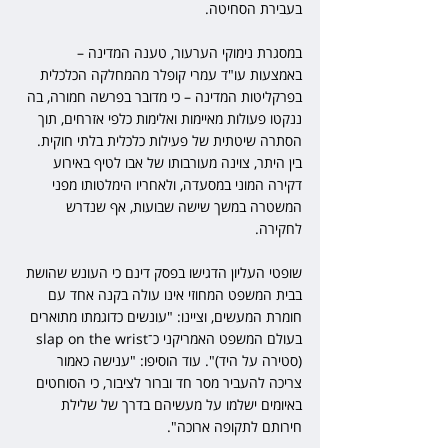
בעבירת הסחיטה.
במסגרת נימוקי הערעור, טענה המדינה – 
באמצעות עו"ד עמרי קופלר מהמחלקה הכלכלית 
בפרקליטות המדינה – כי מדובר בפרשה חמורה, בה 
ננקטו פעולות מאיימות ואלימות כלפי אזרחים, תוך 
הסתרה שיטתית של פעילות כלכלית בלתי חוקית. 
בין היתר, צוינה מעורבותו של אבו לטיף באירוע 
דקירה המוני במסעדה, ולאחריו הימלטותו מפני 
המשטרה במשך שישה שבועות, אף שנדרש 
לחקירה.
שופטי העליון הדגישו בפסק דינם כי העונש שהושת 
בבית המשפט המחוזי אינו עולה בקנה אחד עם 
חומרת המעשים, וציינו: "עונשים כדוגמתו מתוארים 
בעולם המשפט האמריקני כ־slap on the wrist 
(סטירה על היד)". עוד הוסיפו: "ענישה כאמור 
צריכה להעביר מסר חד וברור לציבור, כי הסוחטים 
באיומים ישלמו על מעשיהם בדרך של שלילת 
חירותם לתקופה ארוכה".