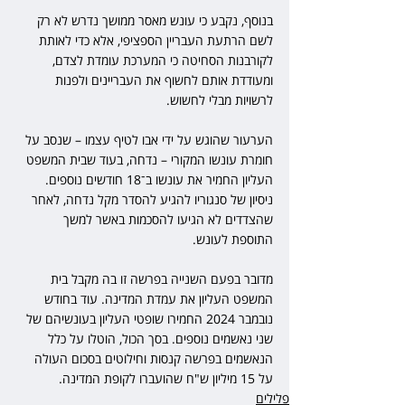
בנוסף, נקבע כי עונש מאסר ממושך נדרש לא רק 
לשם הרתעת העבריין הספציפי, אלא כדי לאותת 
לקורבנות הסחיטה כי המערכת עומדת לצדם, 
ומעודדת אותם לחשוף את העבריינים ולפנות 
לרשויות מבלי לחשוש.
הערעור שהוגש על ידי אבו לטיף עצמו – שנסב על 
חומרת עונשו המקורי – נדחה, בעוד שבית המשפט 
העליון החמיר את עונשו ב־18 חודשים נוספים. 
ניסיון של סנגוריו להגיע להסדר מקל נדחה, לאחר 
שהצדדים לא הגיעו להסכמות באשר למשך 
התוספת לעונש.
מדובר בפעם השנייה בפרשה זו בה מקבל בית 
המשפט העליון את עמדת המדינה. עוד בחודש 
נובמבר 2024 החמירו שופטי העליון בעונשיהם של 
שני נאשמים נוספים. בסך הכול, הוטלו על כלל 
הנאשמים בפרשה קנסות וחילוטים בסכום העולה 
על 15 מיליון ש"ח שהועברו לקופת המדינה. 
פלילים