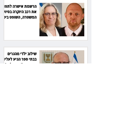
הרשמת אישרה לתפוס
את רכב היוקרה בסיוע
המשטרה, השופט ביטל
את המהלך
שילוב ילדי מהגרים
בבתי ספר הגיע לעליון:
עיריית ת"א תשלם 30
אלף שקל הוצאות
אחרי הפסילה: גידי גוב
מגיע לפשרה בתאונה,
והפניקס תשלם כ־30
אלף שקל