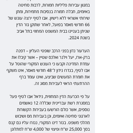
במגוון עבירות פליליות חמורות, לרבות סחיטה 
באיומים, חבלה חמורה בנסיבות מחמירות, ומתן 
שירותי אשראי ללא רישיון. אבו לטיף ירצה עונש של 
66 חודשי מאסר בפועל, לאחר שתוקן גזר הדין 
שניתן בעניינו בבית המשפט המחוזי בתל אביב 
בשנת 2024.
הערעור נדון בפני הרכב שופטי העליון – דפנה 
ברק-ארז, יעל וילנר ואלכס שטיין – אשר קיבלו את 
עמדת המדינה וקבעו כי העונש המקורי שהוטל על 
אבו לטיף, בגדרו נידון ל־48 חודשי מאסר, אינו משקף 
את חומרת המעשים שביצע, ואינו עומד ברף 
ההרתעתי הראוי לעבירות מסוג זה.
על פי הכרעת הדין המחוזית, נידאל אבו לטיף פעל 
במסגרת רשת עבריינית שכללה 12 נאשמים 
נוספים, אשר כולם הורשעו בעבירות הקשורות 
לארגוני סחיטה ואיומים, וכן בעבירות מס ושיבוש 
מהלכי משפט. בגזר דינו המקורי, נגזרו עליו גם קנס 
בסך 25,000 ש"ח ופיצוי של 4,000 ש"ח למתלונן 