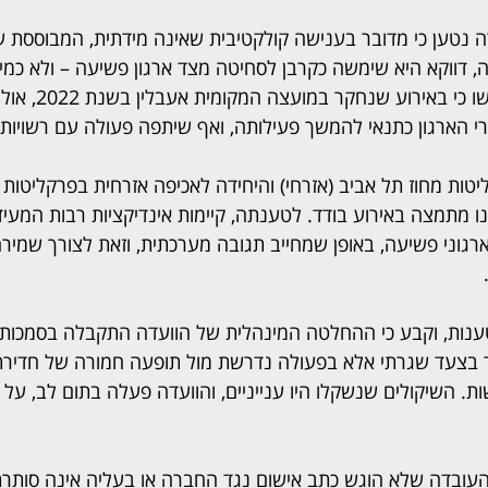
טען כי מדובר בענישה קולקטיבית שאינה מידתית, המבוססת על
, דווקא היא שימשה כקרבן לסחיטה מצד ארגון פשיעה – ולא כמ
עמו. נציגי החברה הדגישו כ
 הארגון כתנאי להמשך פעילותה, ואף שיתפה פעולה עם רשויות 
טות מחוז תל אביב (אזרחי) והיחידה לאכיפה אזרחית בפרקליטות
ו מתמצה באירוע בודד. לטענתה, קיימות אינדיקציות רבות המעי
רגוני פשיעה, באופן שמחייב תגובה מערכתית, וזאת לצורך שמיר
נות, וקבע כי ההחלטה המינהלית של הוועדה התקבלה בסמכות, כד
ובר בצעד שגרתי אלא בפעולה נדרשת מול תופעה חמורה של חדירת 
ת. השיקולים שנשקלו היו ענייניים, והוועדה פעלה בתום לב, על ב
 העובדה שלא הוגש כתב אישום נגד החברה או בעליה אינה סותרת