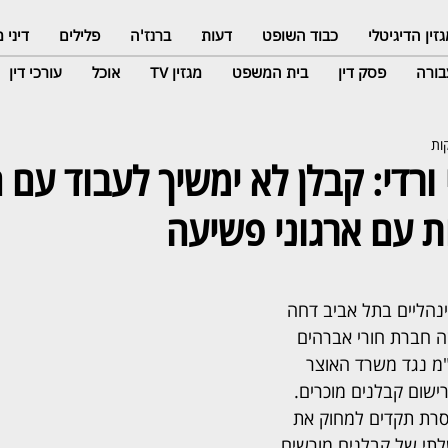
זין הדיגיטלי
כבוד השופט
דעות
ברנז'ה
פלילים
דיני
ורה
פסק דין
בית המשפט
מגזין TV
אוכל
עורכי דין
ורדי: קבלן לא ימשיך לעבוד עם 
 עם ארגוני פשיעה
נהליים בתל אביב דחה 
 חברת חורי אברהים 
"מ נגד משרד האוצר 
ישום קבלנים מוכרים. 
רת תקדים למחוק את 
י של קבלנים מורשים 