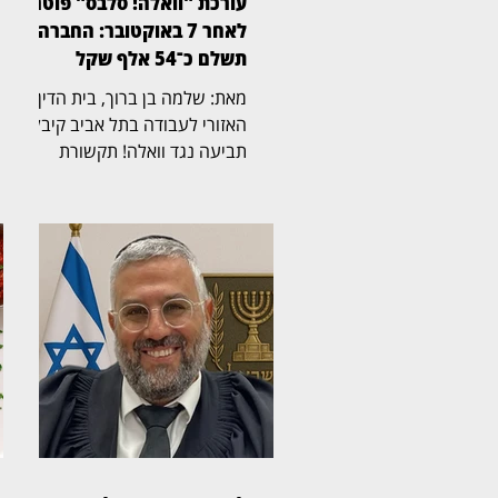
עורכת "וואלה! סלבס" פוטרה
לאחר 7 באוקטובר: החברה
תשלם כ־54 אלף שקל
מאת: שלמה בן ברוך, בית הדין
האזורי לעבודה בתל אביב קיבל
תביעה נגד וואלה! תקשורת
בע"מ, לאחר שעורכת "וואלה!
סלבס" פוטרה לאחר שפונתה
מביתה בקיבוץ מפלסים בעקבות
אירועי 7 באוקטובר. נשיאת בית
הדין, השופטת אריאלה גילצר־כץ,
קבעה כי החברה לא הוכיחה
שהפיטורים נבעו משיקולים
מקצועיים בלבד, וכי היה עליה
לנהוג ברגישות כלפי עובדת
שפונתה והמשיכה לעבוד מרחוק.
התביעה נולדה לאחר שמיטל
קויפמן, שעבדה בוואלה