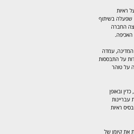
 ראיות 
י שפעלה בשיתוף 
י באירוע שנחקר במועצה המקומית אעבלין בשנת 2022, אולצה החברה 
האכיפה.
 המדינה, עמדה 
דות על התבססות 
ה על טוהר 
ין ובאופן 
עבריינות 
סיס ראיות 
 את קיומן של 