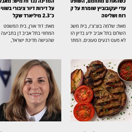
כשהאולם מתחמם, השופטת
המדינה נגד חלמיש: מאבק
עדי יעקובוביץ שומרת על קור
על דירות דיור ציבורי בשווי
רוח ושליטה
כ־2.3 מיליארד שקל
מאת: שלמה בוצ'צ'ו, בית משפט
מאת: דוד אורן, בית המשפט
השלום בתל אביב ידע בדיון הזה
המחוזי בתל אביב דן בתביעה
לא מעט רגעים טעונים. המתח
שהגישה מדינת ישראל,
בין הצדדים עלה, הטונים התחדדו
באמצעות משרד הבינוי והשיכון
ולעיתים עורכי הדין התפרצו זה
נגד חלמיש, החברה
לדברי זה. בתוך כל אלה בלטה
הממשלתית־עירונית לדיור,
השופטת עדי יעקובוביץ (בצילום)
לשיקום ולהתחדשות שכונות ב
בניהול שקט ובטוח. היא נתנה
אביב־יפו. התיק הובא בפני
לצדדים לדבר, אפשרה לטענות
השופטת הדסה אסיף (בצילום)
להישמע, וכשהדיון גלש ידעה
ובמרכזו מחלוקת על זכויות
לעצור, להציב גבול ולהחזיר את
הבעלות ב־1,314 דירות דיור
האולם לעניינו. במוקד הדיון
ציבורי. לטענת המדינה, הדירו
עמדה בקשת המדינה לעצור את
שבמחלוקת הן נכסים המכונים
אנדריי שובין עד תום ההליכים.
"רכוש בהשקעה", שנבנו, נרכ
לצד שאלת המעצר, התפתח ויכוח
או מומנו על ידה עד 