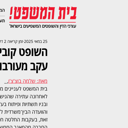
המג
תעב
עורכי הדין והשופטים המשפיעים בישראל
25 במאי 2025
זמן קריאה 2 דקות
השופט קובי 
עקב מעורבות
מאת: שלמה בוצ'צ'ו
,  
בית המשפט לעניינים מי
לאחרונה עתירה שהגישה
ובניו תשתיות ופיתוח בע
והוועדה הבין־משרדית לר
זאת, בעקבות החלטה חס
החברה מהמאגר הממשלת