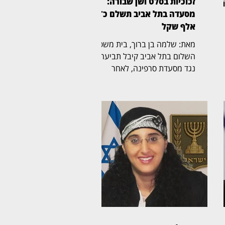
זכוכיות בסלט ושן שבורה:
מסעדה בתל אביב תשלם כ־45
אלף שקל
מאת: שלמה בן ברוך, בית משפט
השלום בתל אביב קיבל תביעה
נגד מסעדת סרפינה, לאחר
,
שסועד טען כי לעס שברי זכוכית
שהיו בתוך מנת "סלט ברזל" ושבר
את אחת משיניו. השופטת חני
תל
ברוך אלון (בצילום) קבעה כי
המסעדה התרשלה וכי הוכח קשר
,
בין שברי הזכוכית במנה לבין הנזק
שנגרם לשן. התביעה נולדה
מאירוע שהתרחש במאי 2022,
ת
כאשר התובע הגיע עם בתו
למסעדת סרפינה והזמין "סלט
שו
ברזל". לטענתו, כבר באחת
שנת 1980
הלעיסות הראשונות חש כי נשך