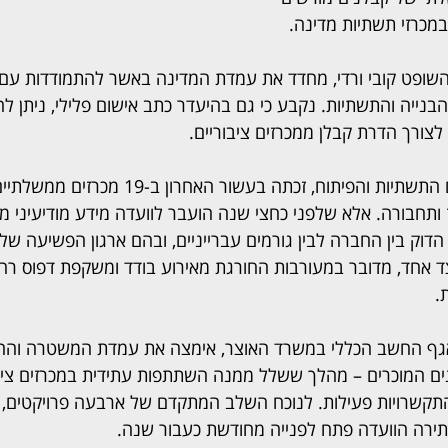
מכרזי תשתיות מדינה.
י השופט קובי ורדי, מחדד את עמדת המדינה באשר להתמודדות עם
הבנייה והתשתיות. נקבע כי גם בהיעדר כתב אישום פלילי, ניתן ל
לצורך הדרת קבלן ממכרזים ציבוריים.
החברה, הפועלת בתחום התשתיות והפיתוח, זכתה בעשור ה
וז ותחבורה. אלא שלפני כחצי שנה הועבר לוועדה מידע מודיעיני
הדוק בין החברה לבין גורמים עברייניים, ובהם ארגון הפשיעה של 
אחד, מדובר במעורבות החורגת מאירוע בודד ומשקפת דפוס רחב
.
גף החשב הכללי במשרד האוצר, אימצה את עמדת המשטרה והח
 המוכרים – מהלך ששלל ממנה השתתפות עתידית במכרזים ציבור
טול של 15 מתוך 19 התקשרויות פעילות. לנוכח השלב המתקדם של ארבעה פרויקט
תירה הוועדה פתח לפנייה מחודשת כעבור שנה.