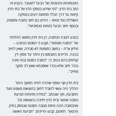
הפנסיוניות וההוניות של הבעל לשעבר. בעניין זה 
כתב בית הדין: "כפי שידוע בפסקי הדין של בתי הדין 
קיימת על דרך הכלל תמימות דעים בפסיקה 
השוללת כפל זכויות – דהיינו גם חיוב כתובה ותוספת, 
ובנוסף חיוב הבעל בזכויות פנסיוניות".
בנוגע לגובה הכתובה, דן בית הדין במושג ההלכתי 
של "כתובה מוגזמת", וקבע כי הסכום הנתבע – 
מיליון ש"ח – נחשב כתוספת לא סבירה, שאין לחייב 
בגינה. הדיינים התבססו בין היתר על פסקי דין 
קודמים בהם נכתב כי: "כתובה בסכום גבוה אינה 
בגדר חיוב אלא בגדר אסמכתא שאין לה תוקף 
מחייב".
בית הדין אף הוסיף אזהרה לפיה המשך ניהול 
ההליך היה עשוי להוביל לחיוב בהוצאות משפט מצד 
התובעת, תוך שנכתב: "במידה ותיפתח תביעת 
כתובה אפשר ובית הדין יחייבה בהוצאות ככל 
שהכתובה הינה פחות מגובה הסכום שנפסק בתיק 
הרכוש". לסיכום, קבעו הדיינים: "תביעת האשה 