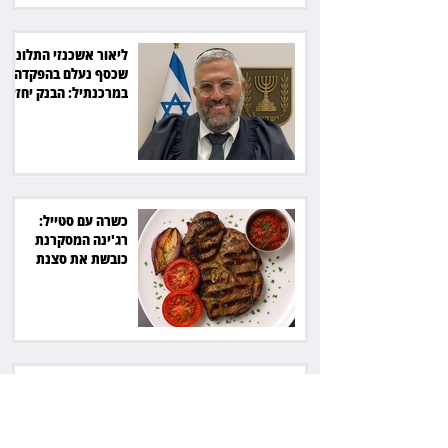
ליאור אשכנזי התלונן
שכסף נעלם בהפקדה
במרכנתיל: הבנק יחזיר
7,700 שקל
כשרה עם סטייל:
רג'ינה המסקרנת
כובשת את סצנת
הגורמה בלב תל אביב
השכנה מרמת השרון
ניהלה קרב על החניה -
ותשלם יותר מחצי
מיליון שקל