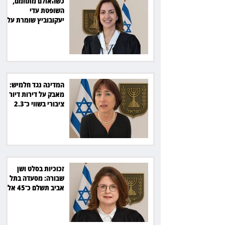
כשהאולם מתחמם,
השופטת עדי
יעקובוביץ שומרת על
קור רוח ושליטה
המדינה נגד חלמיש:
מאבק על דירות דיור
ציבורי בשווי כ־2.3
מיליארד שקל
זכוכיות בסלט ושן
שבורה: מסעדה בתל
אביב תשלם כ־45 אלף
שקל