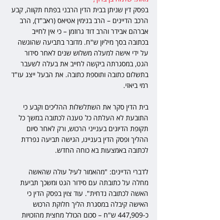
בפסק דין שניתן בבית הדין הרבני בפתח תקווה, קבע 
הרכב הדיינים – הרב בנימין אטיאס (ראב"ד), הרב 
אברהם אבידר והרב דוד גרוזמן – כי אין לחייב 
בכתובה בסך מיליון ש"ח. מדובר בתביעה שהוגשה 
על ידי אישה למעלה משלוש שנים לאחר סידור 
הגט, במסגרתה ביקשה לחייב את בעלה לשעבר 
בתשלום כתובה ותוספת כתובה. את הבעל ייצג עו"ד 
רמי ביאזי.
בית הדין סקר את השתלשלות ההליכים וקבע כי 
התובעת לא העלתה כל טענה לכתובה במשך כל 
תקופת הדיונים בענייני הרכוש, ורק לאחר סיום 
ההליך ופסק הדין בעניינו, הגישה תביעה נפרדת 
לכתובה באמצעות בא כוחה החדש.
לדברי הדיינים: "מהאמור לעיל עולה שהאשה 
מחלה על כתובתה עם סידור הגט ומשכך תביעת 
האשה לכתובה נדחית". עוד צוין בפסק הדין כי 
האישה קיבלה במסגרת הליך חלוקת הרכוש 
כ-447,909 ש"ח – סכום הכולל מחצית מהזכויות 