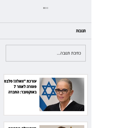
תגובות
כתיבת תגובה...
כשהאולם מתחמם, השופטת עדי
יעקובוביץ שומרת על קור רוח
ושליטה
עורכת "וואלה! סלבס"
פוטרה לאחר 7
באוקטובר: החברה
תשלם כ־54 אלף שקל