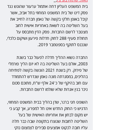
בית המשפט העליון דחה אתמול ערעור שהוגש נגד 
פסק דינו של בית המשפט המחוזי בתל אביב, אשר 
קיבל באופן חלקי בקשה של נאמן חברה לחייב את 
בעל השליטה בה לשאת באחריות אישית לחוב 
מצטבר לרשם החברות. פסק הדין מתבסס על 
תחולת סעיף 288 לחוק חדלות פירעון ושיקום כלכלי, 
שנכנס לתוקף בספטמבר 2019.
החברה נשוא ההליך חדלה לפעול כבר בשנת 
2003, אולם בעל השליטה בה לא יזם הליך פורמלי 
של פירוק. רק בשנת 2021 הוגשה בקשה לפתיחה 
בהליכים, במסגרתה מונה נאמן שנדרש להתמודד 
עם חוב בהיקף של כ־24 אלף ש"ח, מתוכם סכום 
ניכר בגין אגרות שלא שולמו לרשם החברות.
השופט חגי ברנר, שדן בהליך בבית המשפט המחוזי, 
הדגיש כי החוק החדש אינו חל למפרע, אך קבע כי 
יש מקום לבחון את אחריותו האישית של בעל 
השליטה לחובות שנוצרו בתקופה שבה כבר חלה 
עליו חובה לנקוט אמצעים סבירים לצמצום נזקי 