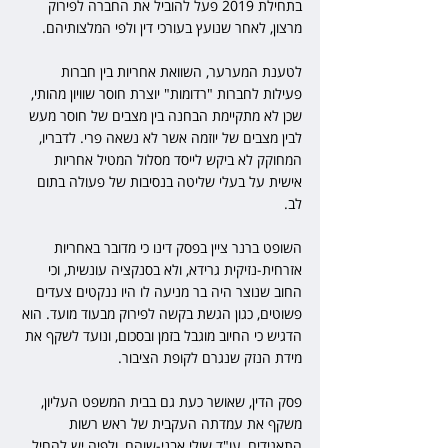
בתחילת 2019 פעל להוביל את החברה לפירוק 
מרצון, לאחר שנועץ בעורכי דין ולפי המלצותיהם.
לטענת המערער, השוואת אחריות בין חברות 
פעילות לחברות "רדומות" יוצרת חוסר שוויון מהותי, 
שכן לא מתקיימת הבחנה בין מצבים של חוסר מעש 
לבין מצבים של יוזמה אשר לא נשאה פרי. לדבריו, 
המחוקק לא ביקש לייסד מסלול המטיל אחריות 
אישית על בעלי שליטה בנסיבות של פעולה בתום 
לב.
השופט ברנר ציין בפסק דינו כי מדובר באחריות 
אזרחית-נזיקית גרידא, ולא בסנקציה עונשית, וכי 
החוב שנוצר היה בר מניעה לו היו ננקטים צעדים 
פשוטים, כגון הגשת בקשה לפירוק מבעוד מועד. הוא 
הדגיש כי החיוב מוגבל בזמן ובסכום, ונועד לשקף את 
מידת הנזק שנגרם לקופת הציבור.
פסק הדין, שאושר כעת גם בבית המשפט העליון, 
משקף את עמדתה העקבית של ראש רשות 
התאגידים, עו"ד שולי אבני-שוהם, ולפיה יש להחיל 