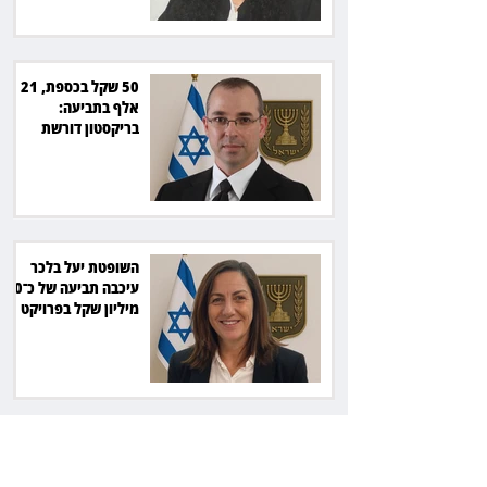
50 שקל בכספת, 21
אלף בתביעה:
בריקסטון דורשת
תשלום על עיכוב בפינוי
השופטת יעל בלכר
עיכבה תביעה של כ־40
מיליון שקל בפרויקט
סולארי
ראש עיריית מעלה
אדומים תובע את