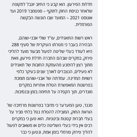
חדלות הפירעון. הוא קבע כי החיוב יוגבל לתקופה 
שלאחר כניסת החוק לתוקף – ספטמבר 2019 ועד 
אוגוסט 2021 – המועד שבו הוגשה הבקשה 
הפורמלית.
ראש רשות התאגידים, עו"ד שולי אבני-שוהם, 
הבהירה בעבר כי מטרתו העיקרית של סעיף 288 
היא לעודד בעלי שליטה לפעול מבעוד מועד להליכי 
פירוק, במקרים שבהם החברה חדלת פירעון, וזאת 
מתוך רצון להימנע מהעמקת החובות של תאגידים 
לא פעילים, הנצברים לאורך שנים בעיקר כלפי 
רשויות המדינה. עמדתה של אבני-שוהם תומכת 
בפרשנות המאפשרת הטלת אחריות במקרים 
מוגדרים, תוך הקפדה על תחימה בזמן ובנסיבות.
מנגד, טען המערער כי מדובר בפרשנות מרחיבה של 
הוראת החוק, המובילה להטלת נטל בלתי סביר על 
בעלי חברות קטנות ובינוניות. הוא טען כי במקרים 
רבים אין בידי בעלי השליטה כלים או משאבים לפעול 
להליך פירוק פורמלי בזמן אמת, ונטען כי כבר 