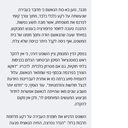
מנגד, טען בא-כוח הנאשם כי מדובר בעבירה 
שנעשתה על רקע כלכלי בלבד, מתוך צורך קיומי 
לפרנס את משפחתו, אשר מונה תשע נפשות. 
ההגנה טענה לחוסר פרופורציה בעונש המבוקש, 
במיוחד שעה שהנאשם הודה וחסך מזמנו של בית 
המשפט, ואף ניסה לקבל היתר כניסה שלא צלח.
בפסק הדין המנומק ציין השופט דורני, כי אין להקל 
ראש בפוטנציאל הסיכון הביטחוני הגלום בכניסות 
בלתי חוקיות, גם אם מטרתן כלכלית. לדבריו: "דווקא 
הצורך בפרנסה ובכסף כפי שמתאר הנאשם, עלול 
להצמיח סיוע ברמה כזו או אחרת לעבריינות היודעת 
לנצל חולשות והזדמנויות". עוד הוסיף, כי "חלפו יותר 
משבע שנים מאז שהייתה לנאשם אפשרות לחדול 
מביצוע המעשים המיוחסים לו", ולכן אין מקום 
להקלה.
השופט הדגיש את חומרת העבירה על רקע מלחמת 
חרבות ברזל: "הגדר נפרצה, החיה הנאצית פגעה 