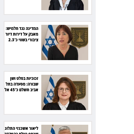
המדינה נגד חלמיש:
מאבק על דירות דיור
ציבורי בשווי כ־2.3
מיליארד שקל
זכוכיות בסלט ושן
שבורה: מסעדה בתל
אביב תשלם כ־45 אלף
שקל
ליאור אשכנזי התלונן
שכסף נעלם בהפקדה