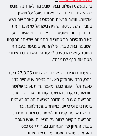
בית משפט השלום בבאר שבע גזר לאחרונה עונש 
של שישה וחצי חודשי מאסר בפועל על מואמן 
אלפיומי, תושב הרשות הפלסטינית, לאחר שהורשע 
בעבירה של כניסה ושהייה בישראל שלא כדין. את 
גזר הדין כתב השופט דורון-אריה דורני, אשר קבע כי 
לאור הנסיבות הביטחוניות החריגות שלאחר מתקפת 
השבעה באוקטובר, יש להחמיר בענישה בעבירות 
מסוג זה, ואף הדגיש כי "בעת הזו האינטרס הציבורי 
מטה את הכף לחומרה".
לטענת המדינה, הנאשם שהה ביום 27.3.25 בעיר 
רהט, מבלי שהחזיק באישורי כניסה או שהייה כדין, 
כאשר תלוי ועומד כנגדו מאסר על תנאי בן שלושה 
חודשים, בעקבות הרשעה קודמת בעבירה דומה. 
התביעה טענה, כי מדובר בפגיעה חמורה בערכים 
ביטחוניים וכלכליים, במיוחד בעת מלחמה, בה 
נדרשת אכיפה קפדנית לשמירת גבולות המדינה. 
התביעה ביקשה לגזור על הנאשם עונש מאסר 
בגבול העליון של המתחם, בצירוף קנס כספי 
והפעלת עונש המאסר על תנאי במצטבר.