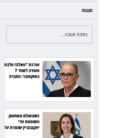
תגובות
כתיבת תגובה...
כשהאולם מתחמם, השופטת עדי
יעקובוביץ שומרת על קור רוח
ושליטה
עורכת "וואלה! סלבס"
פוטרה לאחר 7
באוקטובר: החברה
תשלם כ־54 אלף שקל
כשהאולם מתחמם,
השופטת עדי
יעקובוביץ שומרת על
קור רוח ושליטה