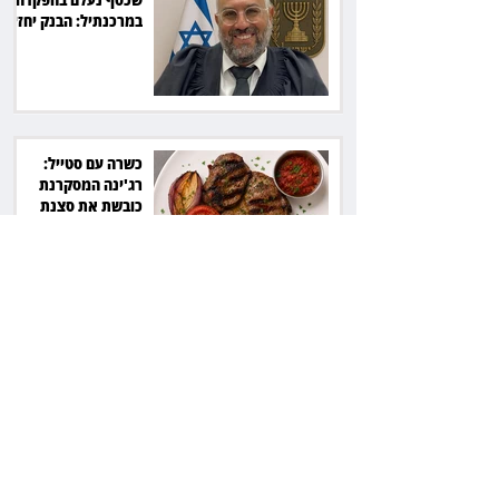
במרכנתיל: הבנק יחזיר
7,700 שקל
כשרה עם סטייל:
רג'ינה המסקרנת
כובשת את סצנת
הגורמה בלב תל אביב
השכנה מרמת השרון
ניהלה קרב על החניה -
ותשלם יותר מחצי
מיליון שקל