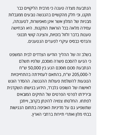
הנתבעת מצדה טענה כי מרבית הליקויים כבר 
תוקנו, וכי חלק מהקשיים בהנגשה נובעים ממגבלות 
מבניות של המלון אשר אינן מאפשרות, לטענתה, 
עמידה מלאה בכל הוראות התקנות. היא הכחישה 
טענות בדבר זלזול בזכויות, והציגה קושי תכנוני 
והנדסי כבסיס עיקרי לפערים הנטענים.
בשלב זה של ההליך הודיעו הצדדים לבית המשפט 
כי הגיעו להסכם פשרה מוסכם, שלפיו תשלם 
הנתבעת סכום מוסכם הנע בין 50,000 ש"ח 
ל-205,000 ש"ח, בהתאם לעמידתה בהתחייבויות 
הנוגעות להשלמת פעולות ההנגשה. ההסדר הוגש 
לאישורו של השופט גלברד, הידוע בגישתו השקדנית 
ובירידתו לפרטי הפרטים של התיקים המובאים 
לפתחו. החלטתו צפויה להינתן בקרוב, וייתכן 
שתשפיע גם על מדיניות האכיפה בתחום הנגישות 
בבתי מלון ואתרי תיירות ברחבי הארץ.