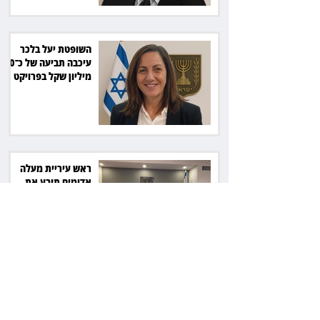
השופטת יעל בלכר
עיכבה תביעה של כ־40
מיליון שקל בפרויקט
סולארי
ראש עיריית מעלה
אדומים תובע את
חדשות 12 ועמרי מניב
ב־150 אלף שקל
רשת המרפאות "טרם"
לא זיהתה אפנדיציט -
ותפצה ב־736 אלף