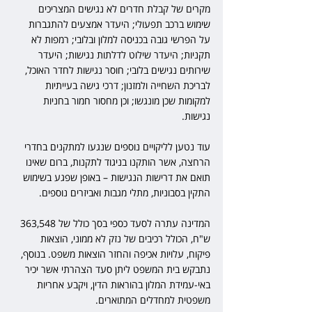
מקרים של קבלת חדרים לא נגישים המצריכים 
שימוש ברכב תפעולי; היעדר אמצעים להתגברות 
על הפרשי גובה בכניסה למלון ובלובי; רמפות לא 
תקניות; היעדר שילוט לדלתות נגישות; היעדר 
שירותים נגישים בלובי; חוסר נגישות לחדר האוכל, 
לבריכת השחייה ולמזנון; דרכי גישה בעייתיות 
למקומות שכן מונגשו; וכן מחסור חמור בחניות 
נגישות.
עוד נטען לליקויים נוספים שנגעו למתקנים בחדרי 
הרחצה, אשר הותקנו בניגוד לתקנות, ברום שאינו 
תואם את דרישות הנגישות – באופן שפגע בשימוש 
התקין בסבוניות, מתלי מגבות ואביזרים נוספים.
המדינה עתרה לסעד כספי בסך כולל של 363,548 
ש"ח, הכולל רכיבים של נזק לא ממוני, הוצאות 
פיקוח, עלויות אכיפה והחזר הוצאות משפט. בנוסף, 
נתבקש בית המשפט ליתן סעד הצהרתי אשר יכיר 
באי-עמידת המלון בהוראות הדין, ויקבע אחריות 
משפטית למחדלים המתוארים.