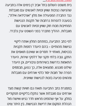
בית משפט השלום בתל אביב דן בימים אלה בתביעה 
שהגישה נציבות שוויון זכויות לאנשים עם מוגבלות 
נגד החברה המפעילה את מלון "אורכידאה אילת", 
בטענה להפרות נרחבות של תקנות הנגישות 
המחייבות מכוח חוק שוויון זכויות לאנשים עם 
מוגבלות. ההליך מתברר בפני השופט ערן גלברד.
לפי כתב התביעה, במתחם המלון אותרו ליקויי 
נגישות מהותיים – בהם היעדר רמפות תקניות 
בכניסות, מאחזי יד חסרים או שאינם תואמים את 
התקן, גובה בלתי תקני של דלפקי שירות, היעדר 
התאמות נדרשות בשירותים ציבוריים, וכן היעדר 
שילוט מונגש. ממצאים אלה, כך נטען, מבססים 
הפרה של חובות יסוד כלפי אורחים עם מוגבלות 
ומהווים פגיעה בזכות לנגישות שוויונית.
במסגרת כתב התביעה תוארו גם חוויות קשות מצד 
אורחים עם מוגבלות אשר נתקלו בליקויים תפקודיים 
במלון, על אף שהזמינו מראש חדר נגיש ואישרו מול 
הנהלת המקום את דרישת הנגישות. בין היתר צוינו 