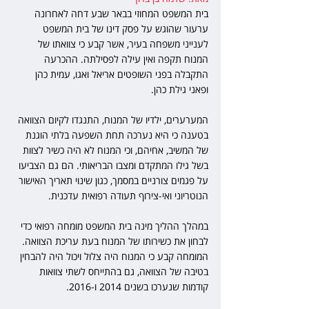
בית המשפט המחוזי בבאר שבע דחה לאחרונה 
ערעור שהוגש על פסק דינו של בית המשפט 
לענייני משפחה בעיר, אשר קבע כי צוואתו של 
המנוח תקפה ואין עילה לפסילתה. ההכרעה 
התקבלה בפני השופטים אריאל ואגו, עמית כהן 
ופאני גילת כהן.
המערערים, ילדיו של המנוח, התנגדו לקיום הצוואה 
בטענה כי היא נערכה תחת השפעה בלתי הוגנת 
של המשיב, אחיהם, וכי המנוח לא היה כשיר לצוות 
בשל גילו המתקדם ומצבו הבריאותי. הם גם הצביעו 
על פגמים צורניים במסמך, כגון שינוי תאריך האישור 
הנוטריוני ואי-צירוף תעודה רפואית עדכנית.  
במהלך ההליך מינה בית המשפט מומחה רפואי כדי 
לבחון את כשירותו של המנוח בעת עריכת הצוואה. 
המומחה קבע כי המנוח היה צלול ויכול היה להבחין 
בטיבה של הצוואה, גם בהתייחס לשתי צוואות 
קודמות שנערכו בשנים 2014 ו-2016.  