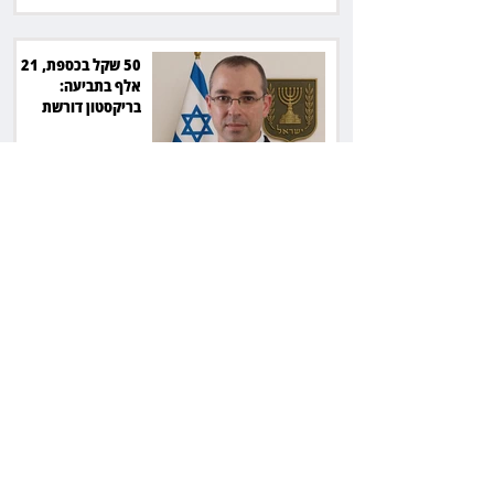
50 שקל בכספת, 21
אלף בתביעה:
בריקסטון דורשת
תשלום על עיכוב בפינוי
השופטת יעל בלכר
עיכבה תביעה של כ־40
מיליון שקל בפרויקט
סולארי
ראש עיריית מעלה
אדומים תובע את
חדשות 12 ועמרי מניב