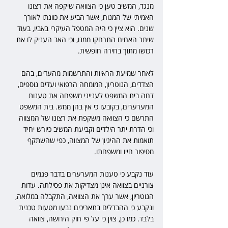
מנגד, המשיב טען כי הצוואה שיקפה את רצונו 
האמיתי של המנוח, אשר הביע את כוונתו לאורך 
שנים. הוא ציין כי היה המטפל העיקרי באביו, בעוד 
שיתר האחים התרחקו ממנו, וכי האב העניק לו את 
רכושו מתוך בחירה חופשית.  
לאחר שמיעת הראיות והתרשמות מהעדים, בהם 
הצדדים, הנוטריון, המומחה הרפואי ועדים נוספים, 
דחה בית המשפט לענייני משפחה את טענות 
המערערים, בקובעו כי אין בהן ממש. בית המשפט 
התרשם כי הצוואה משקפת את רצונו של המצווה 
וכי הדרת יתר הילדים וקביעת המשיב כיורש יחיד 
תואמות את ההיגיון של המצווה, כפי שהשתקף 
מסיפור חייו ומשפחתו.  
עוד נקבע כי טענות המערערים בדבר פגמים 
צורניים בצוואה אינן מצדיקות את פסילתה. עדות 
הנוטריון, אשר ערך את הצוואה, התקבלה במלואה, 
ונקבע כי ההבדלים בתאריכים נבעו מטעות טכנית 
בלבד. כמו כן, צוין כי על פי חוק הירושה, צוואה 