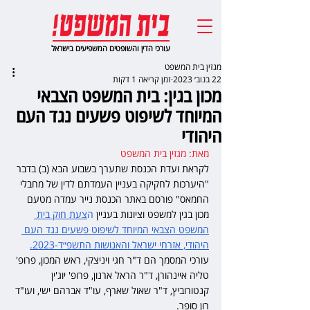
עורכי הדין והשופטים המשפיעים בישראל
מגזין בית המשפט
22 בנוב׳ 2023
זמן קריאה 1 דקות
מכון בגין: בית המשפט הצבאי
המיוחד לשיפוט פשעים נגד העם
היהודי
מאת: מגזין בית המשפט
לקראת ועדת הכנסת שתערך בשבוע הבא (ב) בדבר 
"היערכות לחקיקה בעניין העמדתם לדין של מחבלי 
החמאס" פורסם באתר הכנסת נייר עמדה מטעם 
מכון בגין למשפט וציונות בעניין 
ה
צעת חוק בית 
המשפט הצבאי המיוחד לשיפוט פשעים נגד העם 
היהודי, אזרחי ישראל והאנושות התשפ״ד-2023.
עורכי המסמך הם ד"ר חגי ויניצקי, ראש המכון, פרופ' 
טליה איינהורן, ד"ר הראל ארנון, פרופ' יוג'ין 
קנטורוביץ, ד"ר שאול שארף, עו"ד אברהם ישי, ועו"ד 
רון סופר.