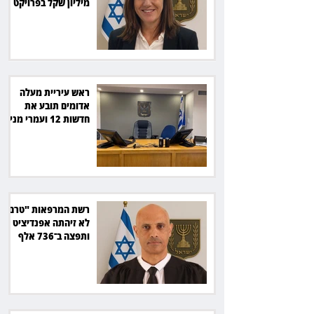
מיליון שקל בפרויקט
סולארי
ראש עיריית מעלה
אדומים תובע את
חדשות 12 ועמרי מניב
ב־150 אלף שקל
רשת המרפאות "טרם"
לא זיהתה אפנדיציט -
ותפצה ב־736 אלף
שקל