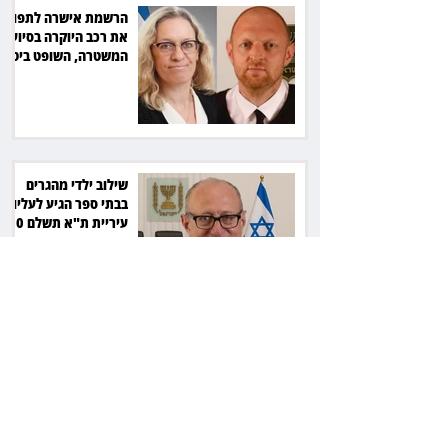
הרשמת אישרה לתפוס
את רכב היוקרה בסיוע
המשטרה, השופט ביטל
את המהלך
שילוב ילדי מהגרים
בבתי ספר הגיע לעליון:
עיריית ת"א תשלם 30
אלף שקל הוצאות
אחרי הפסילה: גידי גוב
מגיע לפשרה בתאונה,
והפניקס תשלם כ־30
אלף שקל