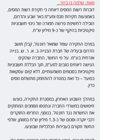
מאת: שלמה בן ברוך
,  
דוברות רשות המסים דיווחה כי חקירת רשות המסים, 
באמצעות חקירות מכס ומע"מ באר שבע והדרום, 
הובילה לחשיפת פרשה חמורה של ניכוי חשבוניות 
פיקטיביות בהיקף של כ-9 מיליון ש"ח. 
במרכז החקירה עומד שמואל רוזנטל, קבלן תושב 
הדרום ובעליה של חברת הבנייה ב. א. ר. ש. בנייה 
אזרחית בע"מ. על פי החשד, החברה שהקים 
הגישה דיווחים כוזבים למע"מ, תוך הכללת חשבוניות 
פיקטיביות בסכומים משמעותיים, ללא קיום עסקאות 
בפועל – כל זאת במטרה להתחמק מתשלום מסים 
כדין. 
במהלך השבוע האחרון, במסגרת החקירה, בוצעו 
חיפושים במשרדי החברה ונתפסו מסמכים המחזקים 
את החשדות נגד רוזנטל. בנוסף, החרימו החוקרים 
רכבי יוקרה וסכום של כ-1.3 מיליון ש"ח במזומן, שלפי 
החשד מקורם בעבירות הכלכליות שבוצעו. 