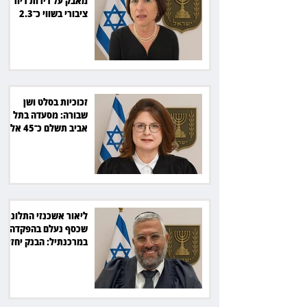
מאבק על דירות דיור
ציבורי בשווי כ־2.3
מיליארד שקל
זכוכיות בסלט ושן
שבורה: מסעדה בתל
אביב תשלם כ־45 אלף
שקל
ליאור אשכנזי התלונן
שכסף נעלם בהפקדה
במרכנתיל: הבנק יחזיר
7,700 שקל