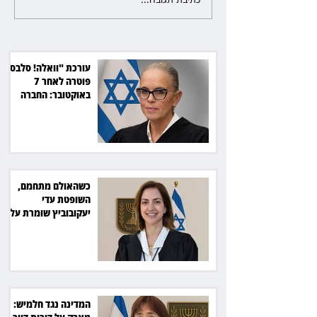
כשהאולם מתחמם, השופטת עדי
יעקובוביץ שומרת על קור רוח
ושליטה
עורכת "וואלה! סלבס"
פוטרה לאחר 7
באוקטובר: החברה
תשלם כ־54 אלף שקל
כשהאולם מתחמם,
השופטת עדי
יעקובוביץ שומרת על
קור רוח ושליטה
המדינה נגד חלמיש: