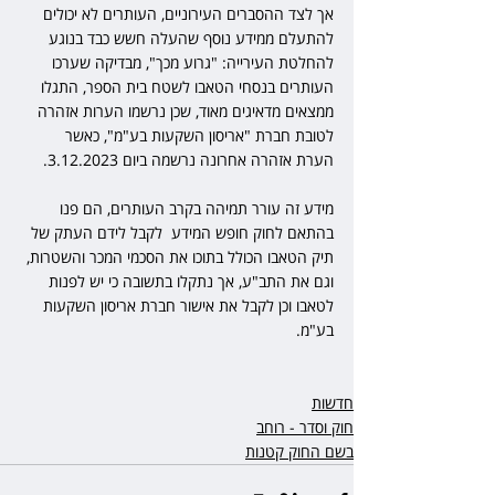
אך לצד ההסברים העירוניים, העותרים לא יכולים 
להתעלם ממידע נוסף שהעלה חשש כבד בנוגע 
להחלטת העירייה: "גרוע מכך", מבדיקה שערכו 
העותרים בנסחי הטאבו לשטח בית הספר, התגלו 
ממצאים מדאיגים מאוד, שכן נרשמו הערות אזהרה  
לטובת חברת "אריסון השקעות בע"מ", כאשר 
הערת אזהרה אחרונה נרשמה ביום 3.12.2023. 
מידע זה עורר תמיהה בקרב העותרים, הם פנו 
בהתאם לחוק חופש המידע  לקבל לידם העתק של 
תיק הטאבו הכולל בתוכו את הסכמי המכר והשטרות, 
וגם את התב"ע, אך נתקלו בתשובה כי יש לפנות 
לטאבו וכן לקבל את אישור חברת אריסון השקעות 
בע"מ. 
חדשות
חוק וסדר - רוחב
בשם החוק קטנות