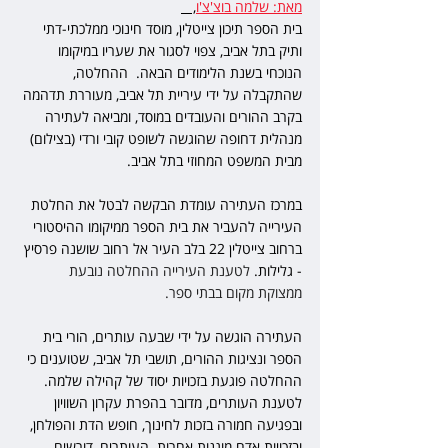
מאת: שלמה בוצ'צ'ו
,   
בית הספר תיכון צייטלין, מוסד חינוכי ממלכתי-דתי 
ותיק בתל אביב, צפוי לסגור את שעריו במיקומו 
הנוכחי בשנת הלימודים הבאה.  ההחלטה, 
שהתקבלה על ידי עיריית תל אביב, מעוררת תדהמה 
בקרב ההורים והעובדים במוסד, ומביאה לעתירה 
מנהלית דחופה שהוגשה לשופט קובי ורדי (בצילום) 
מבית המשפט המחוזי בתל אביב. 
במרכז העתירה עומדת הבקשה לבטל את החלטת 
העירייה להעביר את בית הספר ממיקומו ההיסטורי 
ברחוב צייטלין 22 בלב העיר אל רחוב שושנה פרסיץ 
- גלילות. 
לטענת העירייה ההחלטה נובעת 
ממצוקת מקום בבתי ספר.
העתירה הוגשה על ידי שבעה עותרים, הורי בית 
הספר ונציגות ההורים, תושבי תל אביב, שטוענים כי 
ההחלטה פוגעת בזכויות יסוד של קהילה שלמה. 
לטענת העותרים, מדובר בהפרת עקרון השוויון 
ובפגיעה חמורה בזכות לחינוך, חופש הדת והפולחן, 
ובזכויות אדם מוגנות אחרות. העותרים, דורשים 