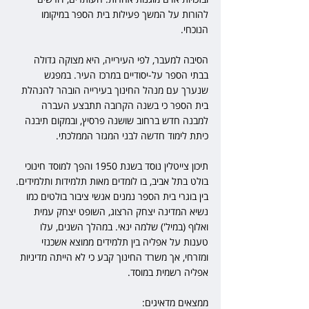
להורות על המשך פעילות בית הספר במיקומו 
הנוכחי.
הסיבה למעבר, לפי העירייה, היא מצוקה גדולה 
בבתי הספר על-יסודיים במרכז העיר. במפגש 
שנערך עם מנהל החינוך בעירייה הובהר להנהלת 
בית הספר כי בשנה הקרובה תתבצע העברה 
למבנה חדש ברחוב שושנה פרסיץ, ובמקום תיבנה 
כיתת לימוד חדשה לבני המגזר הממלכתי.
תיכון צייטלין נוסד בשנת 1950 והפך למוסד חינוכי 
בולט בתל אביב, בו לומדים מאות תלמידות ותלמידים. 
בין בוגרי בית הספר נמנים אנשי ציבור בולטים כמו 
נשיא המדינה יצחק הרצוג, השופט יצחק עמית 
ואלוף (במיל') שלמה ינאי. במהלך השנים, עלו 
טענות על אפליה בין תלמידים ממוצא אשכנזי 
ומזרחי, אך משרד החינוך קבע כי לא הייתה מדיניות 
אפליה רשמית במוסד.
ממצאים מדאיגים: