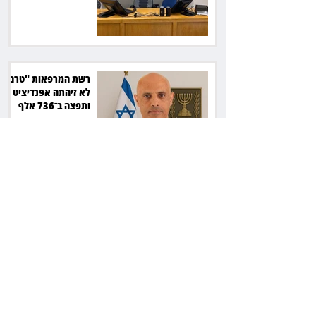
ב־150 אלף שקל
רשת המרפאות "טרם"
לא זיהתה אפנדיציט -
ותפצה ב־736 אלף
שקל
הרשמת אישרה לתפוס
את רכב היוקרה בסיוע
המשטרה, השופט ביטל
את המהלך
שילוב ילדי מהגרים