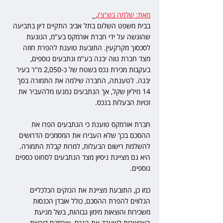
מאת: שלמה בוצ'צ'ו
,  
בבית משפט השלום בתל אביב התקיים דיון בתביעה 
שהוגשה על ידי חברת אורמקס בע"מ, הנוגעת 
לסכסוך מקרקעין. התובעת טוענת להפרת חוזה 
מצד חברת נווה יבנה בע"מ ונתבעים נוספים, 
בעקבות מכירת נכס בשטח של כ-2,050 מ"ר בעיר 
יבנה. לטענתה, החברה שילמה את התמורה בסך 
14 מיליון שקל, אך הנתבעים נמנעו מלהעביר את 
זכויות הבעלות בנכס.
חברת אורמקס טוענת כי הנתבעים הפרו את 
ההסכם בכך שלא העבירו את המסמכים הדרושים 
להשלמת רישום הבעלות, למרות קבלת התמורה. 
היא גם מציינת ניסיון מצד הנתבעים לסחוט כספים 
נוספים.
כמו כן, התובעת מציינת את הנזקים הכלכליים 
הנלווים להפרת ההסכם, כולל אובדן הכנסות 
משכירות והוצאות מימון גבוהות, בשל מניעת 
האפשרות לשעבד את הנכס. אורמקס דורשת 