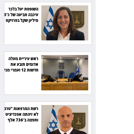
השופטת יעל בלכר
עיכבה תביעה של כ־40
מיליון שקל בפרויקט
סולארי
ראש עיריית מעלה
אדומים תובע את
חדשות 12 ועמרי מניב
ב־150 אלף שקל
רשת המרפאות "טרם"
לא זיהתה אפנדיציט -
ותפצה ב־736 אלף
שקל