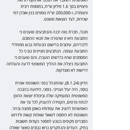
פיצויים בסך 1.6 מיליון ש"ח, בתוספת ריבית 
והצמדה, ו-200,000 ש"ח נוספים בגין אובדן דמי 
שכירות, לצד הוצאות משפט.
מנגד, חברת נווה יבנה והנתבעים טוענים כי 
התובעת היא זו שהפרה את תנאי ההסכם. 
לדבריהם, עיכובים ברישום הבעלות נבעו ממחדלי 
התובעת עצמה. הנתבעים מציינים גם כי כל 
המסמכים שהיו נדרשים הועברו, והם טוענים כי 
התובעת ניצלה את ההליך המשפטי לרעה והעלתה 
דרישות לא מוצדקות.
הדיון (8.1.24), שהתנהל בפני השופטת אפרת 
בוסני, היה יעיל וענייני. בוסני, הידועה בהבנה 
המשפטית המעמיקה שלה וביכולת יוצאת הדופן 
לנתח פרטים, הקפידה להעניק לכל צד את 
האפשרות להציג את עמדותיו באופן ממצה וברור. 
השופטת לא היססה לשאול שאלות קשות ולדרוש 
הסברים מקיפים בנוגע למספר נקודות חשובות 
בתיק. העדים והנחקרים נראו נבוכים כאשר שאלה 