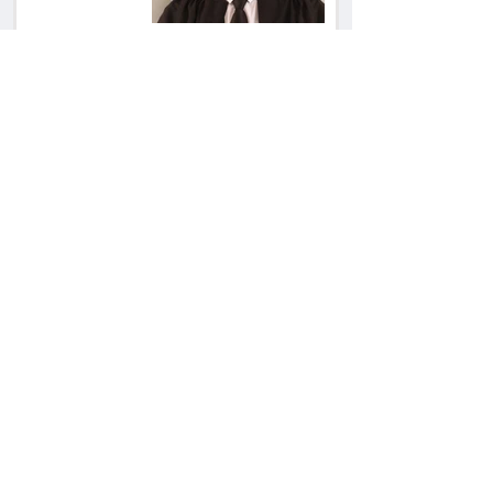
הרשמת אישרה לתפוס
את רכב היוקרה בסיוע
המשטרה, השופט ביטל
את המהלך
שילוב ילדי מהגרים
בבתי ספר הגיע לעליון:
עיריית ת"א תשלם 30
אלף שקל הוצאות
אחרי הפסילה: גידי גוב
מגיע לפשרה בתאונה,