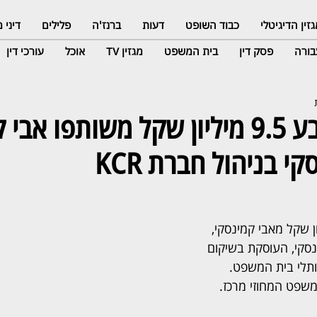
זין הדיגיטלי
כבוד השופט
דעות
ברנז'ה
פלילים
דיני
ורה
פסק דין
בית המשפט
מגזין TV
אוכל
עורכי דין
ברוך פרי תובע 9.5 מיליון שקל משותפו 
י בניהול חברת KCR
 תובע 9.5 מיליון שקל מאבי קמינסקי, 
חברת KCR קמינסקי, העוסקת בשיקום 
תלי בית המשפט. 
שפט המחוזי מרכז.