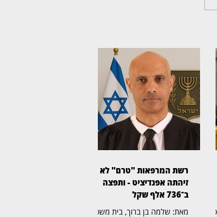
רשת המרפאות "טרם" לא
זיהתה אפנדיציט - ותפצה
ב־736 אלף שקל
ית משפט
מאת: שלמה בן ברוך, בית משפט