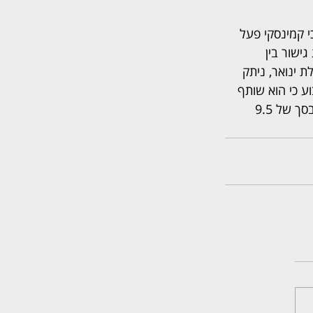
י קמינסקי פעל 
ישור בין 
 ינואר, ניתק 
 כי הוא שותף 
שווה (50%) בפעילות, לחייב את קמינסקי להיפרד ממנו באמצעות הליך במב"י או לפצותו בסך של 9.5 