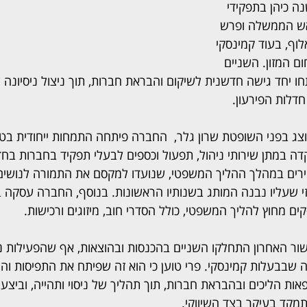
ציין כי במשך 30 שנה כיהן בתפקידי 
אש הממשלה ופרש 
ף, בעוד קמינסקי 
 המזון. השניים 
 בשנת 2014 ופיתחו יחד גישה חדשנית לשיקום והבראת חברות, תוך ניצול ניסיונ
חדלות הפירעון.
ג בפני השופטת שרון גלר,  החברה פיתחה התמחות ייחודית בטי
 במתן שירותי ניהול, תפעול וכספים לבעלי תפקיד בחברות בחדלו
רים במהלך ההליך המשפטי, שנועדו למקסם את התמורה לנושים. 
י שעליו נבנה המותג בשנותיו הראשונות. בנוסף, החברה עסקה 
 מחוץ להליך המשפטי, כולל הסדרי חוב, מיזוגים ורכישות.
ר האחרון התחלקו השניים בהכנסות ובהוצאות, אף שהפעילות נו
שבבעלות קמינסקי. פרי טוען כי הוא זה שפיתח את התפיסות והמת
ות הליכים ובהבראת חברות, תוך תהליך של ניסוי ותהייה, וביצע
תמקד בעיקר בצד השיווקי.