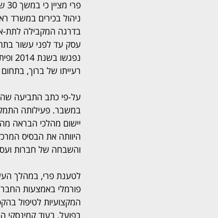
פרי מ
ניהול בכירים במשרד ר
בדרגה המקבילה לתת-אלו
עסק עד לפני עשור בתחום
נפגשו
רעייתו של ברוך, בתחום 
על-פי כתב התביעה שהוצ
במשבר. פעילותה התמקדה
יישום מהלכי הבראה מהי
היוותה את הבסיס המרכז
והשבחה של חברות ועסקים
לטענת פרי, במהלך העשו
פורמלי באמצעות החברה 
המקצועיות לטיפול בהקפא
בפועל, בעוד קמינסקי ה