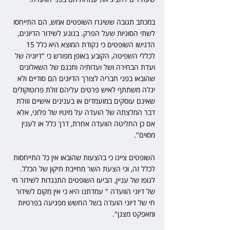
במכתב תגובה ששיגרו השופטים אמש, הם התייחסו 
לשתי הסוגיות שעל הפרק. בנוגע לשידור הדיונים, 
הדגישו השופטים כי נקודת המוצא היא כלל 15 
לכללי השפיטה, הקובע באופן מפורש כי "דיוניה של 
ועדת הבחירה ושל ועדותיה ותכנם של השאלונים 
שהובאו בפני חבריה לצורך הדיונים הם סודיים ולא 
יגלה משתתף לאיש פרטים עליהם זולת פרוטוקולים 
שאינם עוסקים במועמדים או בענינים אישיים וזולת 
דבר המלצתה של הועדה על מינויו של פלוני, אלא 
אם כן החליטה הוועדה אחרת, דרך כלל או לענין 
מסוים". 
השופטים ציינו כי בהצעות שהובאו אין כל התייחסות 
לכלל זה, וכי הצעת השר מחייבת תיקון של הכלל. 
לגופו של עניין, הביעו השופטים התנגדות לשידור חי 
של דיוני הוועדה " עמדתנו היא כי אין מקום לשידור 
חי של דיוני הועדה בשל החשש מפגיעה בפרטיות 
ומאפקט מצנן".