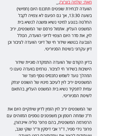
מאת: שלמה בוצ'צ'ו
,  
הוועדה לבחירת שופטים תתכנס היום (חמישי) 
בשעה 13:30, אך גם הפעם לא צפויה לקבל 
החלטה בנוגע למינוי נשיא ומשנה לנשיא בית 
המשפט העליון. אתמול פרסם שר המשפטים, יריב 
לוין, את סדר היום הצפוי לדיוני הוועדה, הכולל 
הצבעה בנושא שידור חי של דיוני הוועדה לציבור וכן 
דיון עקרוני בשיטת הסניוריטי.
בדיון הקודם של הוועדה התמקדה סוגיית שידור 
הישיבות בשידור חי לציבור. גורמים בוועדה טענו כי 
המהלך נועד לשמש כתכסיס נוסף מצד שר 
המשפטים יריב לוין לעיכוב מינויו של השופט יצחק 
עמית לתפקיד נשיא בית המשפט העליון, בהתאם 
לשיטת הסניוריטי.
שר המשפטים יריב לוין הזמין לדיון שיתקיים היום את 
ח"כ שמחה רוטמן וכן משפטנים נוספים המזוהים עם 
הרפורמה המשפטית, בהם פרופ' טליה איינהורן, 
פרופ' גידי ספיר, ד"ר אבי דיסקין וד"ר שוקי שגב, 
שעתידים להציג את עמדותיהם בפני הוועדה. 