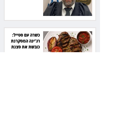
7,700 שקל
כשרה עם סטייל:
רג'ינה המסקרנת
כובשת את סצנת
הגורמה בלב תל אביב
השכנה מרמת השרון
ניהלה קרב על החניה -
ותשלם יותר מחצי
מיליון שקל
פרקליטת מחוז חיפה