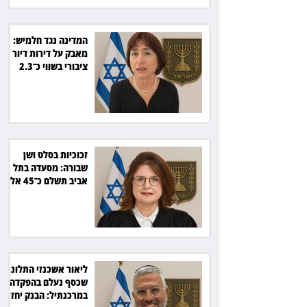
המדינה נגד חלמיש:
מאבק על דירות דיור
ציבורי בשווי כ־2.3
מיליארד שקל
זכוכיות בסלט ושן
שבורה: מסעדה בתל
אביב תשלם כ־45 אלף
שקל
ליאור אשכנזי התלונן
שכסף נעלם בהפקדה
במרכנתיל: הבנק יחזיר