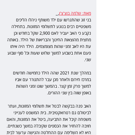
מאת: שלמה בוצ'צ'ו
,  
בני זוג שהתגרשו עם ילד משותף ניהלו הליכים 
משפטיים רבים בנוגע לתשלומי המזונות. בתחילה 
נקבע כי האב יעביר לאם 2,900 שקל בחודש וכן 
מחצית מהוצאות החינוך והבריאות של הילד. באותה 
עת היו לאב זמני שהות מצומצמים. הילד היה איתו 
פעם אחת בשבוע למשך שלוש שעות וכל סוף שבוע 
שני.
במהלך שנת 2021 שהה הילד כחמישה חודשים 
במרכז חירום ולאחר מכן עבר להתגורר עם אביו 
למשך פרק זמן קצר. בהמשך שונו זמני השהות 
באופן שווה בין שני ההורים. 
האב פנה בבקשה לבטל את תשלומי המזונות, ועתר 
לביטולם גם רטרואקטיבית. בית המשפט לענייני 
משפחה קיבל את התביעה, ביטל את המזונות, והאם 
חויבה להחזיר את הכספים שקיבלה במשך כשנתיים. 
היא לא השלימה עם ההחלטה והגישה ערעור לבית 