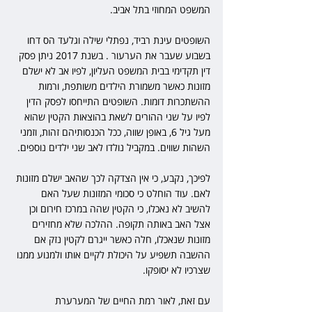
המשפט המחוזי בתל אביב.
השופטים עינת רביד, נפתלי שילה וגלעד הס דחו 
בשבוע שעבר את הערעור . בשנת 2017 ניתן פסק 
דין תקדימי בבית המשפט העליון, לפיו אב לא ישלם 
מזונות כאשר משמורת הילדים משותפת, ורמות 
ההשתכרות דומות. השופטים התייחסו לפסק הדין 
לפיו על שני ההורים לשאת בהוצאות הקטין שהוא 
מעל גיל 6, באופן שווה, ככל הכנסותיהם זהות, וזמני 
השהות שווים. במקביל נולדו לאב שני ילדים נוספים.
לפיכך, נקבע, כי אין הצדקה לכך שהאב ישלם מזונות 
לאם. עוד הוחלט כי סכומי המזונות שעל האם 
להשיב לא נאכלו, כי הקטין שהה במרכז חירום וכן 
אצל האב באותה תקופה. ההלכה שלא מחזירים 
מזונות שנאכלו, חלה כאשר ייגרם לקטין נזק אם 
ההשבה תשפיע על היכולת לקיים אותו ולמנוע ממנו 
שצרכיו לא יסופקו. 
עם זאת, לאור רמת החיים של המערערת 