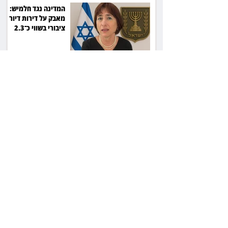
המדינה נגד חלמיש:
מאבק על דירות דיור
ציבורי בשווי כ־2.3
מיליארד שקל
זכוכיות בסלט ושן
שבורה: מסעדה בתל
אביב תשלם כ־45 אלף
שקל
ליאור אשכנזי התלונן
שכסף נעלם בהפקדה
במרכנתיל: הבנק יחזיר
7,700 שקל