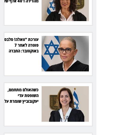
מהדירה ו־40 אלף שקל
הוצאות
עורכת "וואלה! סלבס"
פוטרה לאחר 7
באוקטובר: החברה
תשלם כ־54 אלף שקל
כשהאולם מתחמם,
השופטת עדי
יעקובוביץ שומרת על
קור רוח ושליטה