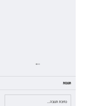
תגובות
כתיבת תגובה...
מלון קראון פלאזה: ביטלה שכירות