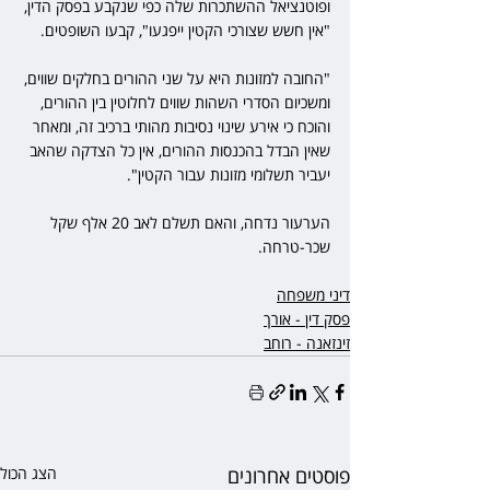
ופוטנציאל ההשתכרות שלה כפי שנקבע בפסק הדין, 
"אין חשש שצורכי הקטין ייפגעו", קבעו השופטים.
"החובה למזונות היא על שני ההורים בחלקים שווים, 
ומשכיום הסדרי השהות שווים לחלוטין בין ההורים, 
והוכח כי אירע שינוי נסיבות מהותי ברכיב זה, ומאחר 
שאין הבדל בהכנסות ההורים, אין כל הצדקה שהאב 
יעביר תשלומי מזונות עבור הקטין".
הערעור נדחה, והאם תשלם לאב 20 אלף שקל 
שכר-טרחה.
דיני משפחה
פסק דין - אורך
זינזאנה - רוחב
פוסטים אחרונים
הצג הכול