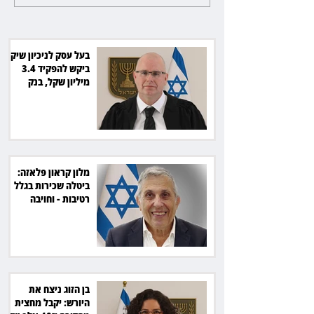
בגלל רטיבות - וחויבה בכ־600
אלף שקל
בעל עסק לניכיון שיקים
ביקש להפקיד 3.4
מיליון שקל, בנק
הפועלים סירב
מלון קראון פלאזה:
ביטלה שכירות בגלל
רטיבות - וחויבה
בכ־600 אלף שקל
בן הזוג ניצח את
היורש: יקבל מחצית