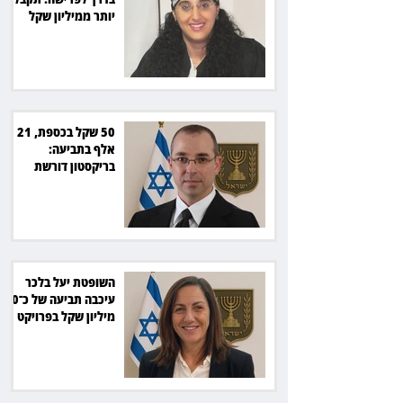
יותר ממיליון שקל
מהמדינה
50 שקל בכספת, 21
אלף בתביעה:
בריקסטון דורשת
תשלום על עיכוב בפינוי
השופטת יעל בלכר
עיכבה תביעה של כ־40
מיליון שקל בפרויקט
סולארי