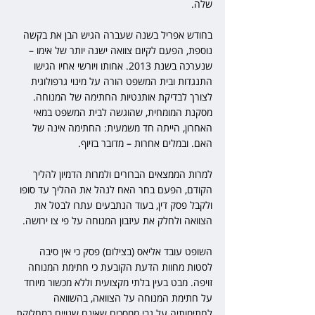
שלה.
בחודש אפריל בשנה שעברה הגיש הבן את בקשה 
נוספת, הפעם לקיום צוואה ישנה יותר של אימו – 
שנערכה בשנת 2013. אחותו ויורשי אחיו הגישו 
התנגדות ובית המשפט הורה על מינוי גרפולוגית 
לצורך לבדיקת אותנטיות החתימה של המנוחה. 
מסקנת המומחית, שהוגשה לבית המשפט במאי 
האחרון, הייתה חד משמעית: החתימה אינה של 
האם. ובמלים אחרות – מדובר בזיוף. 
למרות הממצאים הברורים ולמרות הדמיון להליך 
הקודם, הפעם בחר האח לנהל את ההליך עד סופו 
ולקבל פסק דין, בעוד הנתבעים עתרו לבטל את 
הצוואה ולחלק את עיזבון המנוחה על פי צו ירושה.
השופט עובד אליאס (בצילום) פסק כי אין סיבה 
לסטות מחוות הדעת הקובעת כי חתימת המנוחה 
זויפה. מבט בעין בלתי מקצועית וללא מכשור מיוחד 
על חתימת המנוחה על הצוואה, בהשוואה 
לחתימותיה על גבי ממסכים שאינם שנויים במחלוקת 