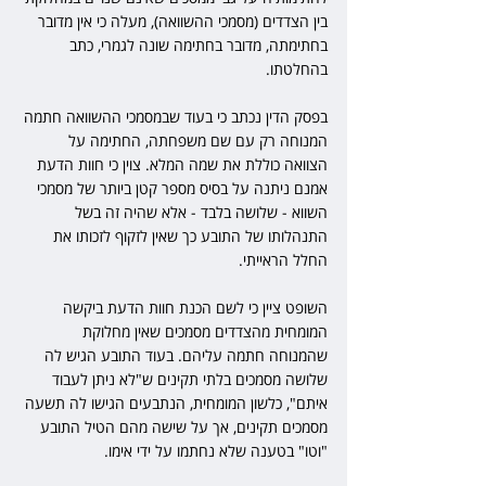
בין הצדדים (מסמכי ההשוואה), מעלה כי אין מדובר 
בחתימתה, מדובר בחתימה שונה לגמרי, כתב 
בהחלטתו.
בפסק הדין נכתב כי בעוד שבמסמכי ההשוואה חתמה 
המנוחה רק עם שם משפחתה, החתימה על 
הצוואה כוללת את שמה המלא. צוין כי חוות הדעת 
אמנם ניתנה על בסיס מספר קטן ביותר של מסמכי 
השווא - שלושה בלבד - אלא שהיה זה בשל 
התנהלותו של התובע כך שאין לזקוף לזכותו את 
החלל הראייתי.
השופט ציין כי לשם הכנת חוות הדעת ביקשה 
המומחית מהצדדים מסמכים שאין מחלוקת 
שהמנוחה חתמה עליהם. בעוד התובע הגיש לה 
שלושה מסמכים בלתי תקינים ש"לא ניתן לעבוד 
איתם", כלשון המומחית, הנתבעים הגישו לה תשעה 
מסמכים תקינים, אך על שישה מהם הטיל התובע 
"וטו" בטענה שלא נחתמו על ידי אימו. 