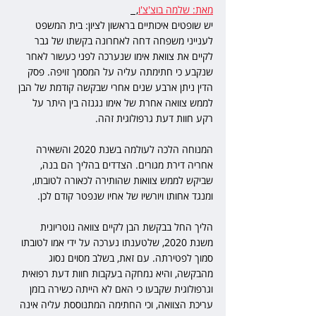
מאת: שלמה בוצ'צ'ו
,  
יש שופטים איכותיים בראשון לציון: בית המשפט 
לענייני משפחה דחה לאחרונה בקשתו של גבר 
לקיים את צוואת אימו שנערכה לפני כעשור לאחר 
שנקבע כי חתימתה עליה על המסמך זויפה. פסק 
הדין ניתן ארבע שנים אחרי שבקשה קודמת של הבן 
לממש צוואה אחרת של אימו נגנזה בין היתר על 
רקע חוות דעת גרפולוגית זהה.
המנוחה הלכה לעולמה בשנת 2020 והשאירה 
אחריה דירת מגורים. הצדדים בהליך הם בנה, 
שביקש לממש צוואות שהותירה לכאורה לטובתו, 
ומנגד אחותו ויורשיו של אחיו שנפטר קודם לכן.
הליך החל בבקשת הבן לקיים צוואה נוטריונית 
משנת 2020, שלטענתו נערכה על ידי אמו לטובתו 
סמוך לפטירתה. עם זאת, בשלב מסוים נסוג 
מהבקשה, והיא נמחקה בעקבות חוות דעת רפואית 
וגרפולוגית שקבעו כי האם לא הייתה כשירה בזמן 
עריכת הצוואה, וכי החתימה המתנוססת עליה אינה 