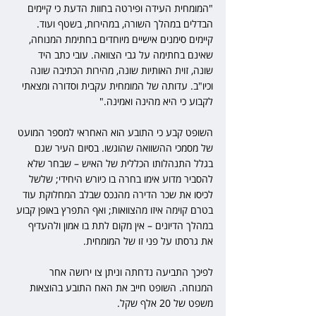
"המומחית העידה ופירטה בחוות הדעת כי קיימים 
הבדלים במהלך השורה, במהירות, בשטף ועוד. 
קיימים סימנים אישיים מיוחדים בחתימת המנוחה, 
שאינם בחתימה על גבי הצוואה. עובי כתב היד 
שונה, זוית האותיות שונה, מהירות הכתיבה שונה 
וכיו"ב. עדותה של המומחית עקבית וסדורה ומצאתי 
לקבוע כי היא מהינה ואמינה."
השופט קבע כי התובע הוא האחראי למספר המועט 
של מסמכי ההשוואה שהוגשו. בסיום העיר שגם 
בגלל התנהלותו הכללית של האיש – שבחר שלא 
להסביר מדוע אימו בחרה בו כיורש היחידי; שלשל 
לכיסו את שכר הדירה מהנכס שבלב המחלוקת עוד 
בטרם קוימה איזו מהצוואות; ואף התפרץ באופן קבוע 
במהלך הדיונים – אין מקום לתת בו אמון ולהעדיף 
את גרסתו על פני זו של המומחית.
לפיכך התביעה נדחתה וניתן צו ירושה אחר 
המנוחה. השופט חייב את האח התובע בהוצאות 
משפט של 20 אלף שקל.