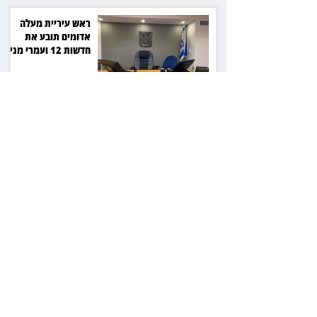
ראש עיריית מעלה
אדומים תובע את
חדשות 12 ועמרי מניב
ב־150 אלף שקל
רשת המרפאות "טרם"
לא זיהתה אפנדיציט -
ותפצה ב־736 אלף
שקל
הרשמת אישרה לתפוס
את רכב היוקרה בסיוע
המשטרה, השופט ביטל
את המהלך