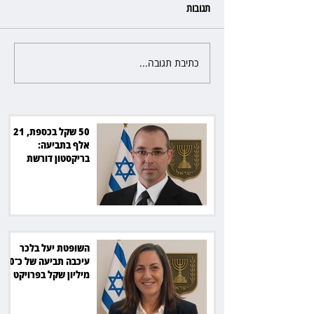
תגובות
כתיבת תגובה...
השופטת יעל בלכר עיכבה תביעה
את חדשות 12 ועמרי מניב ב־150
של כ־40 מיליון שקל בפרויקט
סולארי
50 שקל בכספת, 21
אלף בתביעה:
בריקסטון דורשת
תשלום על עיכוב בפינוי
השופטת יעל בלכר
עיכבה תביעה של כ־40
מיליון שקל בפרויקט
סולארי