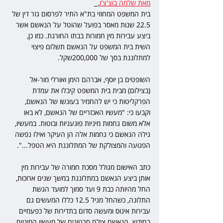
מאת שלמה בוצ'צ'ו
,  
בית המשפט המחוזי בת"א התיר לפרסום גזר דין של 
22.5 שנות מאסר בפועל שהוטל על הנאשם אשר 
ביצע עבירות מין חמורות בבתו החורגת. כמו כן, 
השית בית המשפט על הנאשם תשלום פיצוי 
למתלוננת בסך של 200,000שקל.
השופטים בן יוסף, אברהם הימן ואורלי מור-אל 
(בצילום) מבית בית המשפט קיבלו את עמדת 
הפרקליטות כי יש להחמיר בעונשו של הנאשם, 
וקבעו כי: "מעשיו האכזריים של הנאשם, לא באו 
אלא משום גחמות מיניות פוגעניות ובוטות. במעשיו, 
גילה הנאשם כי גחמות אלה הן העיקר ואילו נפשה 
הפגועה והמצולקת של המתלוננת היא הטפל...".
כתב האישום מגולל מסכת חמורה של עבירות מין 
אותן ביצע הנאשם במתלוננת במשך שנים ארוכות, 
החל מהיותה כבת 9 ועד סמוך למועד הגשת 
התלונה, כשהחל מגיל 12.5 כללו המעשים גם 
עבירות אינוס ומעשה סדום בתדירות של כפעמיים 
בחודש. הנאשם צילם סרטונים של מעשיו המיניים 