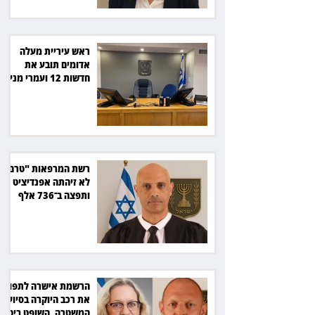
ראש עיריית מעלה
אדומים תובע את
חדשות 12 ועמרי מניב
ב־150 אלף שקל
רשת המרפאות "טרם"
לא זיהתה אפנדיציט -
ותפצה ב־736 אלף
שקל
הרשמת אישרה לתפוס
את רכב היוקרה בסיוע
המשטרה, השופט ביטל