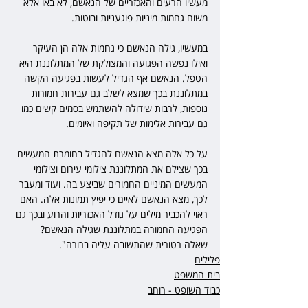
מעשיו הרעים והאכזריים של הנאשם, לא באו אלא 
משום גחמות מיניות פוגעניות ובוטות. 
במעשיו, גילה הנאשם כי גחמות אלה הן העיקר 
ואילו נפשה הפגועה והמצולקת של המתלוננת היא 
הטפל. הנאשם אף הגדיל לעשות בפגיעה הקשה 
במתלוננת בכך שמצא לשלב גם עבירות חמורות 
נוספות, לרבות שידולה להשתמש בסמים קשים כמו 
גם עבירות אלימות של תקיפה ואיומים. 
על כל אלה מצא הנאשם להגדיל בחומרת המעשים 
בכך שצילם את המתלוננת צילומי עירום וצילומי 
המעשים המיניים החמורים שביצע בה. ועוד ומעבר 
לכך, מצא הנאשם לאיים כי יפיץ תמונות אלה. האם 
ראוי להכביר מילים על גודל האכזריות והרוע ובכך גם 
הפגיעה החמורה במתלוננת שגילה הנאשם? 
שאלה רטורית שהתשובה עליה ברורה".
פלילים
בית המשפט
כבוד השופט - רוחב