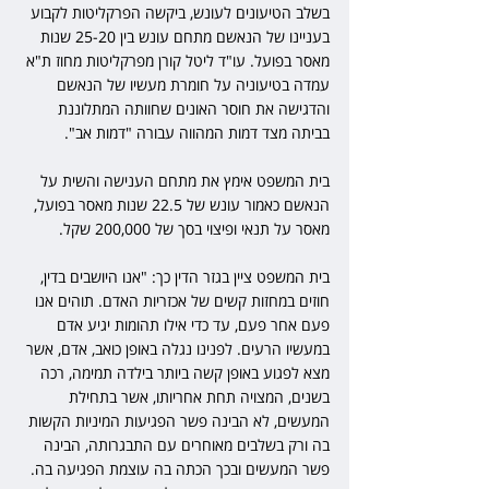
בשלב הטיעונים לעונש, ביקשה הפרקליטות לקבוע 
בעניינו של הנאשם מתחם עונש בין 25-20 שנות 
מאסר בפועל. עו"ד ליטל קורן מפרקליטות מחוז ת"א 
עמדה בטיעוניה על חומרת מעשיו של הנאשם 
והדגישה את חוסר האונים שחוותה המתלוננת 
בביתה מצד דמות המהווה עבורה "דמות אב".
בית המשפט אימץ את מתחם הענישה והשית על 
הנאשם כאמור עונש של 22.5 שנות מאסר בפועל, 
מאסר על תנאי ופיצוי בסך של 200,000 שקל.
בית המשפט ציין בגזר הדין כך: "אנו היושבים בדין, 
חוזים במחזות קשים של אכזריות האדם. תוהים אנו 
פעם אחר פעם, עד כדי אילו תהומות יגיע אדם 
במעשיו הרעים. לפנינו נגלה באופן כואב, אדם, אשר 
מצא לפגוע באופן קשה ביותר בילדה תמימה, רכה 
בשנים, המצויה תחת אחריותו, אשר בתחילת 
המעשים, לא הבינה פשר הפגיעות המיניות הקשות 
בה ורק בשלבים מאוחרים עם התבגרותה, הבינה 
פשר המעשים ובכך הכתה בה עוצמת הפגיעה בה. 