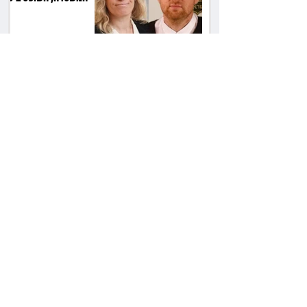
את המהלך
שילוב ילדי מהגרים
בבתי ספר הגיע לעליון:
עיריית ת"א תשלם 30
אלף שקל הוצאות
אחרי הפסילה: גידי גוב
מגיע לפשרה בתאונה,
והפניקס תשלם כ־30
אלף שקל