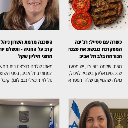
כשרה עם סטייל: רג'ינה
השכנה מרמת השרון ניהל
המסקרנת כובשת את סצנת
קרב על החניה - ותשלם יות
הגורמה בלב תל אביב
מחצי מיליון שקל
מאת: שלמה בוצ'צ'ו, יש מסעדות
מאת: שלמה בוצ'צ'ו בי
שנכנסים אליהן בשביל לאכול, ויש
המחוזי בתל אביב, בפני השופ
כאלה שהמיקום שלהן מספר את
טל לוי־מיכאלי (בצילום), קיבל
הסיפור עוד לפני שהתפריט
תביעה שעסקה בזכויות בחניה
נפתח. רג'ינה, מסעדת בשרים
בבית משותף ברמת השרון. ב
כשרה וגינת אירועים במבנה 10
הדין נקבע כי החניה שבמחלו
במתחם התחנה שבנווה צדק,
שייכת לבעלי הדירה שתבעו,
משלבת מבנה היסטורי, גינה
ובעלת דירה אחרת בבניין חויב
רחבת ידיים, קרבה לים ומטבח
בהוצאות חריגות בסכום כולל 