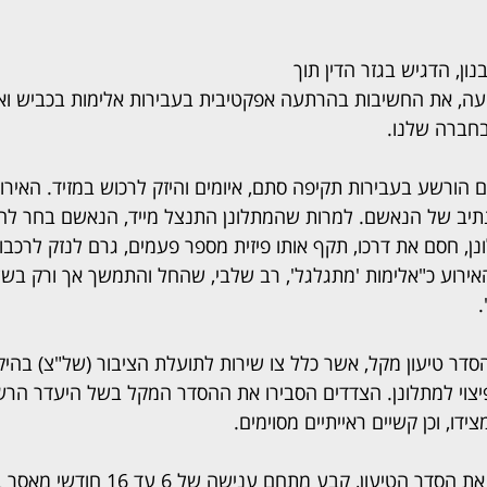
ון, הדגיש בגזר הדין תוך 
ה, את החשיבות בהרתעה אפקטיבית בעבירות אלימות בכביש ואמ
בחברה שלנו.
 הורשע בעבירות תקיפה סתם, איומים והיזק לרכוש במזיד. האיר
תיב של הנאשם. למרות שהמתלונן התנצל מייד, הנאשם בחר לה
, חסם את דרכו, תקף אותו פיזית מספר פעמים, גרם לנזק לרכבו, ו
אירוע כ"אלימות 'מתגלגל', רב שלבי, שהחל והתמשך אך ורק בשל
יצוי למתלונן. הצדדים הסבירו את ההסדר המקל בשל היעדר הרש
דו, וכן קשיים ראייתיים מסוימים.
השופט אבנון אשר דחה את הסדר הטיעון, קבע 