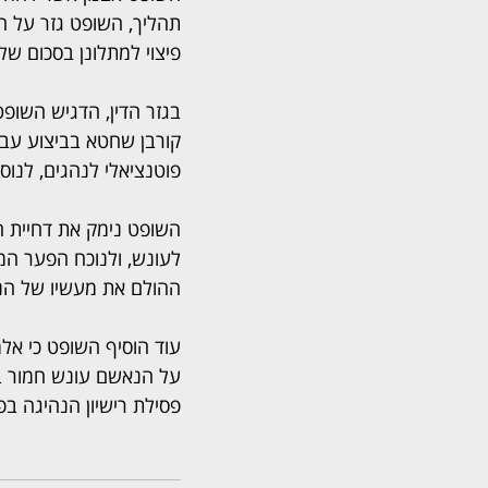
פיצוי למתלונן בסכום של 5,000 שקל, ופסילת רישיון נהיגה על תנאי למשך 6 חודש
בגזר הדין, הדגיש השופ
קורבן שחטא בביצוע עבי
פוטנציאלי לנהגים, לנוס
השופט נימק את דחיית ה
לעונש, ולנוכח הפער המ
ההולם את מעשיו של הנא
עוד הוסיף השופט כי אלמ
על הנאשם עונש חמור במי
פסילת רישיון הנהיגה ב