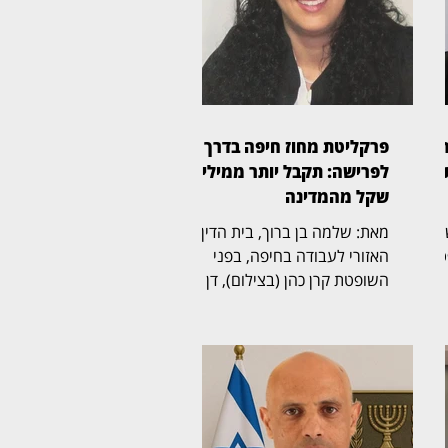
ה
פרקליטת מחוז חיפה בדרך
ר
לפרישה: תקבל יותר ממיליון
שקל מהמדינה
ת המשפט
מאת: שלמה בן ברוך, בית הדין
טת
האזורי לעבודה בחיפה, בפני
השופטת קרן כהן (בצילום), דן
בהליך שעסק בסיום כהונתה של
פסק
פרקליטת מחוז חיפה, אחד
קת
התפקידים הבכירים בפרקליטות
המדינה, ובמחלוקת על תנאי
ה
הפרישה, השכר והזכויות
של
הפנסיוניות עם סיום כהונתה.