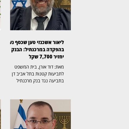
ליאור אשכנזי טען שכסף נעלם
בהפקדה במרכנתיל: הבנק
יחזיר 7,700 שקל
מאת: דוד אורן, בית המשפט
לתביעות קטנות בתל אביב דן
בתביעה נגד בנק מרכנתיל
דיסקונט בעקבות מחלוקת על
הפקדת מזומן בכספומט. השופט
אבנר יפרח (בצילום) נדרש לברר
כיצד, לטענת התובע, נלקחו
מחשבונו 7,700 שקל לאחר
שהפקיד 16,200 שקל במכשיר