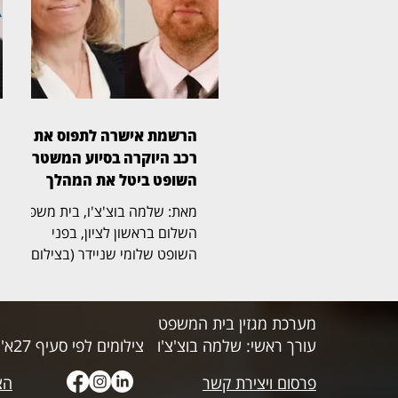
הגישה תביעה כספית בדרישה
לתשלום של יותר מ־21 אלף שקל.
לטענת בריקסטון, רבקה פינטו
שכרה יחידת אחסון ובה הכספת
האישית, אך לא פינתה אותה עם
תום תקופת השכירות. החברה
טענה כי פניות חוזרות לפינוי
הרשמת אישרה לתפוס את
הכספת לא נענו, ולכן נאלצה
רכב היוקרה בסיוע המשטרה,
לפנות לבית המשפט בהליך ראשו
השופט ביטל את המהלך
מאת: שלמה בוצ'צ'ו, בית משפט
השלום בראשון לציון, בפני
השופט שלומי שניידר (בצילום),
קיבל את תביעתו של יאיר חדד,
בעליו המקורי של רכב יוקרה מסוג
BMW, ששוויו מאות אלפי שקלים.
מערכת מגזין בית המשפט
בפסק דין ברור ומכריע קבע
עורך ראשי: שלמה בוצ'צ'ו
צילומים לפי סעיף 27א' לחוק זכויות היוצרים
השופט כי הרכב שייך לחדד, הורה
פרסום ויצירת קשר
לרשום אותו מחדש על שמו
הצ