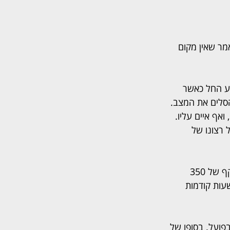
ר שאין מקום 
וע החל כאשר 
סלים את המצב. 
אף איים עליו. 
 רצונו של 
תביעה וההגנה הגיעו להסדר טיעון מקל, אשר כלל צו שירות לתועלת הציבור (של"צ) בהיקף של 350 
עות קודמות 
מתחם ענישה של 6 עד 16 חודשי מאסר בפועל. בסופו של 