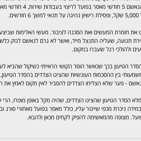
תהליך, השופט גזר על הנאשם 5 חודשי מאסר ב
ים.
ט את חומרת המעשים ואת הסכנה לציבור. מעשי האלימות שביצע
רת תנועה, שעליה התנצל מייד, ואשר לא גרם לנאשם לנזק כלשהו,
עים ולהולכי רגל שעברו במקום.
סדר הטיעון בכך שכאשר הוסר הקושי הראייתי כשיקול שהביא לע
שמעותי בין ההסכמות העונשיות שהציגו הצדדים בהסדר הטיעון, ל
שם - פער שלא הצליחו הצדדים להסביר לאין מקום לאמץ את הס
לא הסדר הטיעון שהציגו הצדדים, שהיה מקל באופן מופרז, הרי שה
דה ניכרת מכפי שייגזר עליו, כולל מאסר בפועל מאחורי סורג ובר
פועל. מצופה מהמאשימה להפיק לקחים מכאן ולהבא.