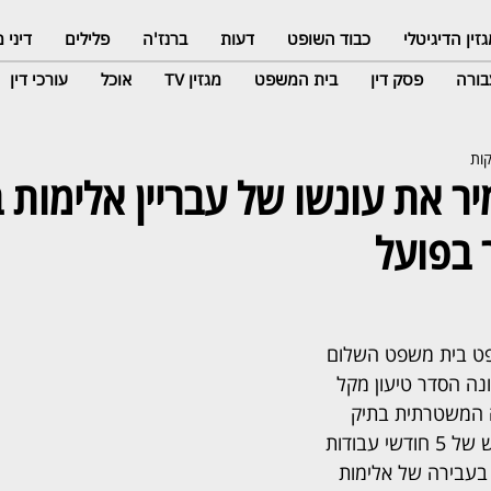
זין הדיגיטלי
כבוד השופט
דעות
ברנז'ה
פלילים
דיני
ורה
פסק דין
בית המשפט
מגזין TV
אוכל
עורכי דין
 בפועל
פט בית משפט השלום 
נה הסדר טיעון מקל 
 המשטרתית בתיק 
אלימות בכביש, וגזר עונש של 5 חודשי עבודות 
בעבירה של אלימות 