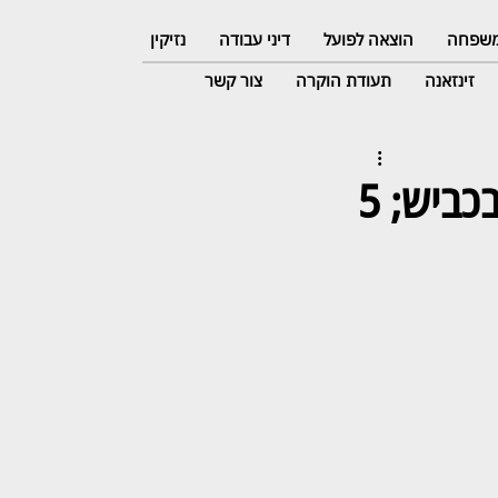
 משפחה
הוצאה לפועל
דיני עבודה
נזיקין
זינזאנה
תעודת הוקרה
צור קשר
השופט החמיר את עונשו של עבריין אלימות בכביש; 5