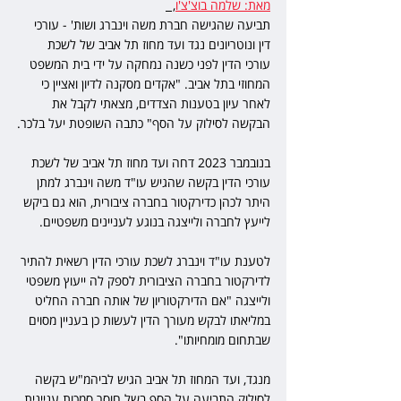
מאת: שלמה בוצ'צ'ו
,  
תביעה שהגישה חברת משה וינברג ושות' - עורכי 
דין ונוטריונים נגד ועד מחוז תל אביב של לשכת 
עורכי הדין לפני כשנה נמחקה על ידי בית המשפט 
המחוזי בתל אביב. "אקדים מסקנה לדיון ואציין כי 
לאחר עיון בטענות הצדדים, מצאתי לקבל את 
הבקשה לסילוק על הסף" כתבה השופטת יעל בלכר.
בנובמבר 2023 דחה ועד מחוז תל אביב של לשכת 
עורכי הדין בקשה שהגיש עו"ד משה וינברג למתן 
היתר לכהן כדירקטור בחברה ציבורית, הוא גם ביקש 
לייעץ לחברה ולייצגה בנוגע לעניינים משפטיים.
לטענת עו"ד וינברג לשכת עורכי הדין רשאית להתיר 
לדירקטור בחברה הציבורית לספק לה ייעוץ משפטי 
ולייצגה "אם הדירקטוריון של אותה חברה החליט 
במליאתו לבקש מעורך הדין לעשות כן בעניין מסוים 
שבתחום מומחיותו".
מנגד, ועד המחוז תל אביב הגיש לביהמ"ש בקשה 
לסילוק התביעה על הסף בשל חוסר סמכות עניינית, 