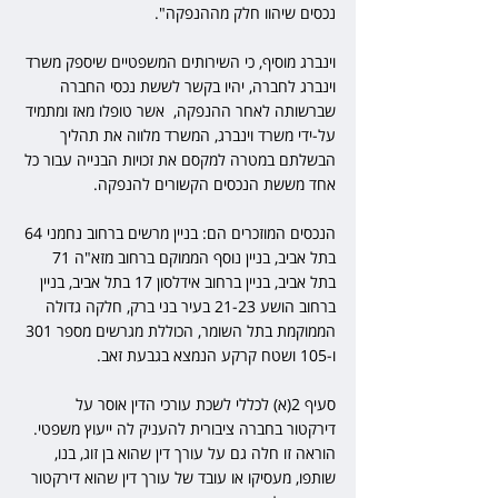
נכסים שיהוו חלק מההנפקה".
וינברג מוסיף, כי השירותים המשפטיים שיספק משרד 
וינברג לחברה, יהיו בקשר לששת נכסי החברה 
שברשותה לאחר ההנפקה,  אשר טופלו מאז ומתמיד 
על-ידי משרד וינברג, המשרד מלווה את תהליך 
הבשלתם במטרה למקסם את זכויות הבנייה עבור כל 
אחד מששת הנכסים הקשורים להנפקה.
הנכסים המוזכרים הם: בניין מרשים ברחוב נחמני 64 
בתל אביב, בניין נוסף הממוקם ברחוב מזא"ה 71 
בתל אביב, בניין ברחוב אידלסון 17 בתל אביב, בניין 
ברחוב הושע 21-23 בעיר בני ברק, חלקה גדולה 
הממוקמת בתל השומר, הכוללת מגרשים מספר 301 
ו-105 ושטח קרקע הנמצא בגבעת זאב.
סעיף 2(א) לכללי לשכת עורכי הדין אוסר על 
דירקטור בחברה ציבורית להעניק לה ייעוץ משפטי. 
הוראה זו חלה גם על עורך דין שהוא בן זוג, בנו, 
שותפו, מעסיקו או עובד של עורך דין שהוא דירקטור 