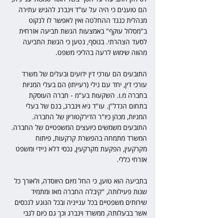
הם טוענים כי היה על עו"ד וינברג להגיש עתירה 
מנהלית כנגד ההחלטה ואין לאפשר לו לנקוט 
ב"מסלול עוקף" באמצעות הגשת תביעה אזרחית 
לסעד הצהרתי. בנוסף, נטען כי הגשת התביעה 
מהווה שימוש לרעה בהליכי משפט.
התובעים הם עורכי דין ידועים ובעלים של משרד 
עורכי דין, יחד עם נילי (רעייתו) הם בעלי המניות 
בחברה מ.ו. השקעות בע"מ - חברה העוסקת 
בתחום הנדל"ן. עו"ד גיא וינברג, בנם של בעלי 
המניות, מכהן כיו"ר הדירקטוריון של החברה. 
התובעים משמשים כיועצים המשפטיים של החברה. 
המשרד מתמחה בהפשרת קרקעות, פיתוח 
מקרקעין, הפקעת מקרקעין, נכסי דלא ניידי ומשפט 
אזרחי כללי.
בתביעה הוא טוען, כי החל מיום היווסדה, ולאורך כל 
שנות פעילותה, "קיבלה החברה מאז ומתמיד 
שירותים משפטיים בכל ענייניה ובכל הנוגע לנכסים 
אשר בבעלותה, ממשרד וינברג וכך גם כיום לגבי 