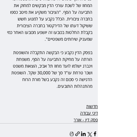
המחוז של לשכת עורכי הדין מבקשים למחוק את 
התביעה על הסף. "הציבור משקיע את מיטב כספו 
בחברה ציבורית. הכלל נקבע על למנוע חשש 
ששיקול דעתו של הדירקטור בחברה הציבורית 
בקבלת החלטות בכובעו זה יושפע מכובעו האחר כמי 
שמעניק שירותים משפטיים".  
בפסק הדין נקבע כי הבקשה התקבלה והשופטת 
הורתה על מחיקת התביעה על הסף. משפחת 
וינברג ישלמו לועד מחוז תל אביב, הוצאות משפט 
ושכר טרחת עו"ד סך של 30,000 שקל. השופטת 
הדגישה כי סכום זה נקבע בשל מורת הרוח 
מהתנהלות התובעים.
חדשות
דיני עבודה
פסק דין - אורך