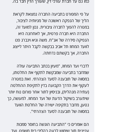
כמו גם על חברת עורכי דין, שעורך הדין חבר בה. 
על פי המפורט בתביעה החברה נמצאת לקראת 
הליך של הנפקה ראשונה של מניותיה לציבור, 
במטרה להפוך לחברה ציבורית. נכון למועד זה, 
החברה היא חברה פרטית, אך לאחרונה היא 
הנפיקה סידרה של אג"ח. משה וגיא וינברג פנו 
לוועד המחוז תל אביב בבקשה לקבל היתר לייצוג 
החברה, אך בקשתם נדחתה.
לדברי ועד המחוז, "מעיון בכתב התביעה עולה 
שמדובר בתביעה שמבקשת לתקוף את החלטתו, 
במסווה של תובענה לסעד הצהרתי. זאת במטרה 
לעקוף את הדרך הקבועה בדין לתקיפת ההחלטה 
(עתירה מנהלית), ובניסיון לתור אחר פורום נוח יותר 
שיתערב בשיקול הדעת של ועד המחוז. למעשה, כך 
נטען, מדובר בתקיפה ישירה של החלטת הוועד 
במסווה של תובענה לסעד הצהרתי".
הם אומרים כי "התביעה הוגשה בחוסר סמכות 
עניינית תוך שימוש לרעה בהליכי בית משפט. ועד 