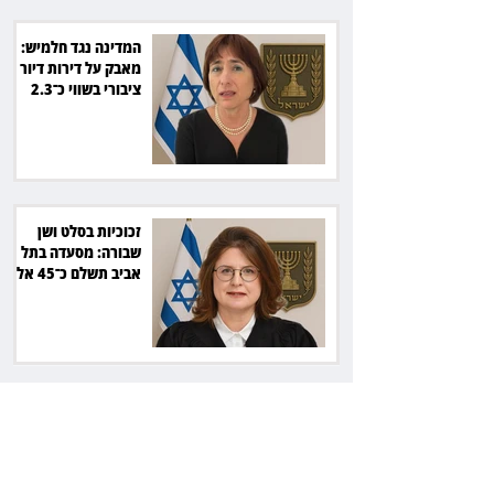
המדינה נגד חלמיש:
מאבק על דירות דיור
ציבורי בשווי כ־2.3
מיליארד שקל
זכוכיות בסלט ושן
שבורה: מסעדה בתל
אביב תשלם כ־45 אלף
שקל
ליאור אשכנזי התלונן
שכסף נעלם בהפקדה
במרכנתיל: הבנק יחזיר
7,700 שקל