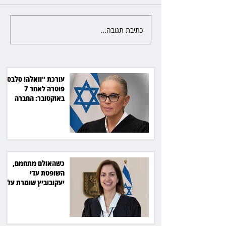
כתיבת תגובה...
כשהאולם מתחמם, השופטת עדי
יעקובוביץ שומרת על קור רוח
ושליטה
עורכת "וואלה! סלבס"
פוטרה לאחר 7
באוקטובר: החברה
תשלם כ־54 אלף שקל
כשהאולם מתחמם,
השופטת עדי
יעקובוביץ שומרת על
קור רוח ושליטה