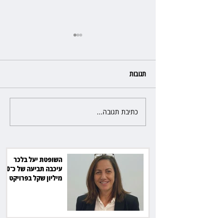
תגובות
כתיבת תגובה...
ראש עיריית מעלה אדומים תובע
את חדשות 12 ועמרי מניב ב־150
אלף שקל
השופטת יעל בלכר
עיכבה תביעה של כ־40
מיליון שקל בפרויקט
סולארי