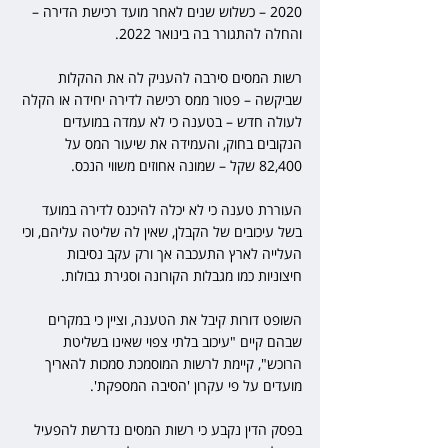
2020 – כשלוש שנים לאחר מועד רכישת הדירה – 
והחלה להתגורר בה בינואר 2022.
רשות המסים סירבה להעניק לה את ההקלות 
שביקשה – פטור ממס רכישה לדירה יחידה או הקלה 
לעולה חדש – בטענה כי לא עמדה במועדים 
הנקובים בחוק, והעמידה את שיעור המס על 
82,400 שקל – שמונה אחוזים משווי הנכס.
העוררת טענה כי לא יכלה להיכנס לדירה במועד 
בשל עיכובים של הקבלן, שאין לה שליטה עליהם, וכי 
העלייה לארץ התעכבה אך ורק עקב נסיבות 
חיצוניות כמו מגבלות הקורונה וסגירת גבולות.
השופט דורות קיבל את הטענה, וציין כי במקרים 
שבהם קיים "עיכוב בלתי צפוי שאינו בשליטת 
הרוכש", קיימת לרשות המוסמכת סמכות להאריך 
מועדים על פי עקרון 'הסיבה המספקת'.
בפסק הדין נקבע כי רשות המסים נדרשת להפעיל 