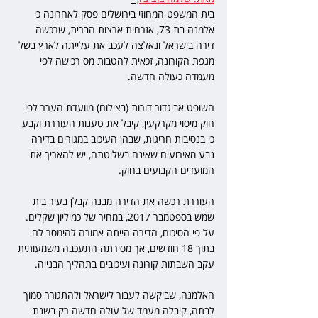
בית המשפט המחוזי בירושלים פסק לאחרונה כי 
אלמנה בת 73, אזרחית ארצות הברית, שרכשה 
דירה בישראל ונאלצה לעכב את עלייתה לארץ בשל 
מגפת הקורונה, זכאית להטבות מס רכישה לפי 
מעמדה כעולה חדשה.
השופט אביגדור דורות (בצילום) מוועדת הערר לפי 
חוק מיסוי מקרקעין, קיבל את טענות העוררת וקבע 
כי בנסיבות חריגות, שבהן העיכוב במגורים בדירה 
נבע מאירועים שאינם בשליטתה, יש להאריך את 
המועדים הקבועים בחוק.
העוררת רכשה את הדירה מבנה קבלן בעיר בית 
שמש בספטמבר 2017, במחיר של כמיליון שקלים. 
על פי הסיכום, הדירה הייתה אמורה להימסר לה 
בתוך 18 חודשים, אך מסירתה התעכבה משמעותית 
עקב השבתות קורונה ועיכובים בתהליך הבנייה.
האלמנה, שביקשה לעבור לישראל ולהתגורר סמוך 
לבתה, קיבלה מעמד של עולה חדשה רק בשנת 