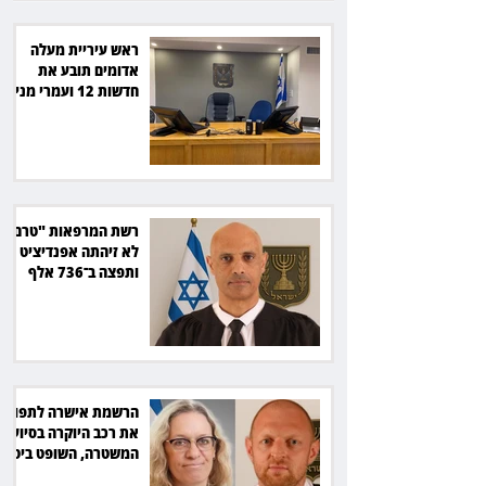
ראש עיריית מעלה
אדומים תובע את
חדשות 12 ועמרי מניב
ב־150 אלף שקל
רשת המרפאות "טרם"
לא זיהתה אפנדיציט -
ותפצה ב־736 אלף
שקל
הרשמת אישרה לתפוס
את רכב היוקרה בסיוע
המשטרה, השופט ביטל
את המהלך