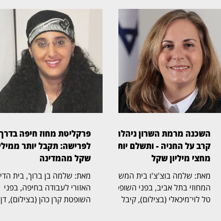
השכנה מרמת השרון ניהלה
פרקליטת מחוז חיפה בדרך
קרב על החניה - ותשלם יותר
לפרישה: תקבל יותר ממיליו
מחצי מיליון שקל
שקל מהמדינה
מאת: שלמה בוצ'צ'ו בית המשפט
מאת: שלמה בן ברוך, בית הד
המחוזי בתל אביב, בפני השופטת
האזורי לעבודה בחיפה, בפני
טל לוי־מיכאלי (בצילום), קיבל
השופטת קרן כהן (בצילום), דן
תביעה שעסקה בזכויות בחניה
בהליך שעסק בסיום כהונתה ש