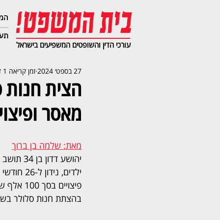
המג
תעב
עורכי הדין והשופטים המשפיעים בישראל
27 בספט׳ 2024
זמן קריאה 1 דקות
מאסר ופיצויים בסך 0
מאת: שלמה בן ברוך
יהושע דדון
ילדים, נידו
פיצויים בס
בהצתת חנות סלולר בשכו