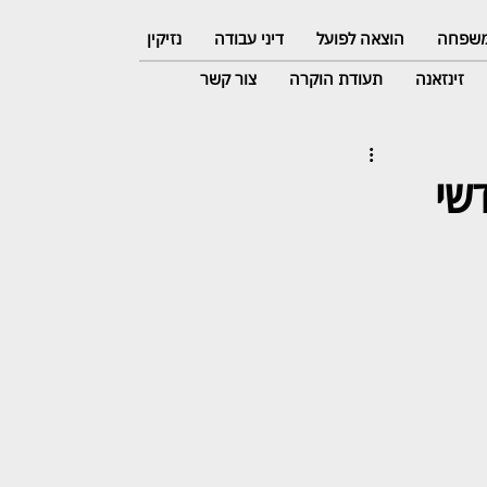
 משפחה
הוצאה לפועל
דיני עבודה
נזיקין
זינזאנה
תעודת הוקרה
צור קשר
לים ונשלח ל- 26 חודשי