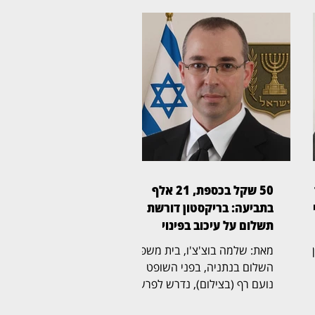
50 שקל בכספת, 21 אלף
ן
בתביעה: בריקסטון דורשת
תשלום על עיכוב בפינוי
ין
מאת: שלמה בוצ'צ'ו, בית משפט
השלום בנתניה, בפני השופט
נועם רף (בצילום), נדרש לפרשה
ל
חריגה שהחלה בכספת אישית