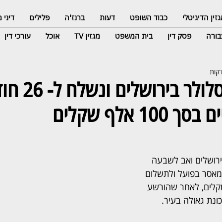
זין הדיגיטלי
כבוד השופט
דעות
ברנז'ה
פלילים
דיני
ורה
פסק דין
בית המשפט
מגזין TV
אוכל
עורכי דין
הצית חנות סלולר בירוש
10 אלף שקלים
 בן 34 תושב ירושלים ואב לשבעה 
ן ל-26 חודשי מאסר בפועל ולתשלום 
ך 100 אלף שקלים, לאחר שהורשע 
נת גאולה בעיר.