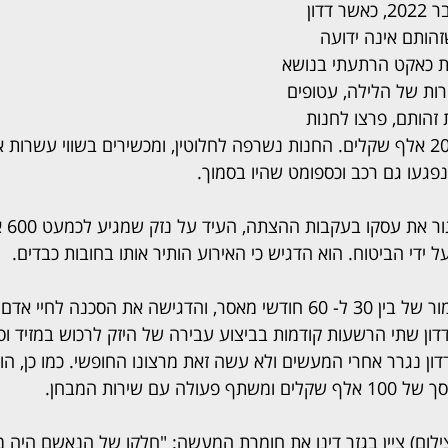
האירוע התרחש באוקטובר 2022, כאשר דדון 
הותם אינה ידועה 
ת כאקט הרתעתי בנושא 
ות של הלילה, עטופים 
זהותם, פרצו לחנות 
וגרמו לנזק המוערך ב-200 אלף שקלים. החנות נשרפה לחלוטין, ומכשירים בשווי עש
געו גם רכב וכספומט שהיו בסמוך.
בעל החנ
התביעה דרשה עונש חמור של בין 30 ל- 60 חודשי מאסר, והדגישה את הסכנה
לדדון שתי הרשעות קודמות בביצוע עבירה של היזק לרכוש במזיד וסיכ
ון נגרר אחרי המעשים ולא עשה זאת מרצונו החופשי. כמו כן, ה
 עם שירות המבחן.
לום) ציין בגזר דינו את חומרת המעשה: "חלקו של הנאשם היה מהו