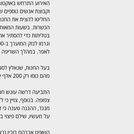
וקבוצת אנשים נוספים שז
החליטו להצית את החנו
הכשרות. בשעות המאוחר
בטליתות כדי להסתיר את 
לאפר. במהלך השריפה נפ
מהם כוסו רק 200 אלף על ידי הביטוח. הוא הדגיש כי האירוע הותיר אותו בחובות כבדים.
צפופה. בנוסף, צויין כי 
מנגד, ההגנה טענה כי דד
על מעשיו, שילם פיצוי בסך של 100 אלף שקלים ומשתף פעולה
השופט אברהם רובין (בצי