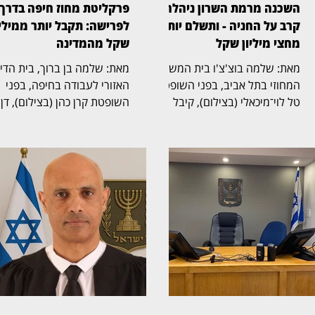
השכנה מרמת השרון ניהלה
פרקליטת מחוז חיפה בדרך
קרב על החניה - ותשלם יותר
לפרישה: תקבל יותר ממיליו
מחצי מיליון שקל
שקל מהמדינה
מאת: שלמה בוצ'צ'ו בית המשפט
מאת: שלמה בן ברוך, בית הד
המחוזי בתל אביב, בפני השופטת
האזורי לעבודה בחיפה, בפני
טל לוי־מיכאלי (בצילום), קיבל
השופטת קרן כהן (בצילום), דן
תביעה שעסקה בזכויות בחניה
בהליך שעסק בסיום כהונתה ש
בבית משותף ברמת השרון. בפסק
פרקליטת מחוז חיפה, אחד
הדין נקבע כי החניה שבמחלוקת
התפקידים הבכירים בפרקליטו
שייכת לבעלי הדירה שתבעו,
המדינה, ובמחלוקת על תנאי
ובעלת דירה אחרת בבניין חויבה
הפרישה, השכר והזכויות
בהוצאות חריגות בסכום כולל של
הפנסיוניות עם סיום כהונתה.
525 אלף שקל. דן ואילנה
ההליך הסתיים בהסכמות בין
בודובסקי רכשו דירה בבניין ברחוב
הצדדים, שקיבלו תוקף של
ביאליק 22 ברמת השרון, שלה
החלטה. איילה פיילס־שרון,
הוצמדה חניה. אלא שבעת רישום
שכיהנה כפרקליטת מחוז חיפה
הזכויות בלשכת רישום המקרקעין
הגישה את התביעה נגד משרד
נרשמה החניה שלהם על שמה
המשפטים, נציבות שירות