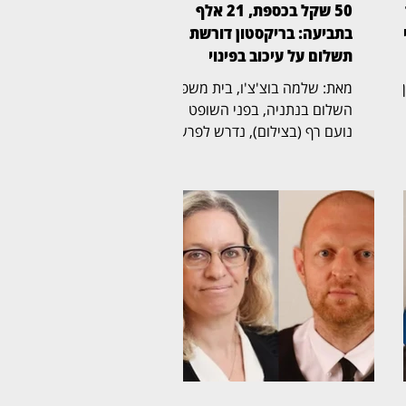
50 שקל בכספת, 21 אלף
ן
בתביעה: בריקסטון דורשת
תשלום על עיכוב בפינוי
ין
מאת: שלמה בוצ'צ'ו, בית משפט
השלום בנתניה, בפני השופט
נועם רף (בצילום), נדרש לפרשה
ל
חריגה שהחלה בכספת אישית
שמספרה 705, שבה נמצא לבסוף
ת
שטר בודד של 50 שקל,
והתגלגלה לשני הליכים משפטיים
נפרדים. בריקסטון כספות פעלה
תחילה לפינוי הכספת, ובהמשך
הגישה תביעה כספית בדרישה
לתשלום של יותר מ־21 אלף שקל.
לטענת בריקסטון, רבקה פינטו
,
שכרה יחידת אחסון ובה הכספת
האישית, אך לא פינתה אותה עם
תום תקופת השכירות. החברה