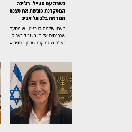
כשרה עם סטייל: רג'ינה
המסקרנת כובשת את סצנת
הגורמה בלב תל אביב
מאת: שלמה בוצ'צ'ו, יש מסעדות
שנכנסים אליהן בשביל לאכול, ויש
כאלה שהמיקום שלהן מספר את
הסיפור עוד לפני שהתפריט
נפתח. רג'ינה, מסעדת בשרים
כשרה וגינת אירועים במבנה 10
במתחם התחנה שבנווה צדק,
משלבת מבנה היסטורי, גינה
רחבת ידיים, קרבה לים ומטבח
בשרי הנשען על חומרי גלם, אש
וטכניקת צלייה מדויקת. ריקי,
מנהלת המסעדה, קיבלה את
פנינו בחיוך, ומהר התברר שהיא זו
שמנצחת על התזמורת של רג'ינה
ביד בטוחה ומדויקת. היא נעה בין