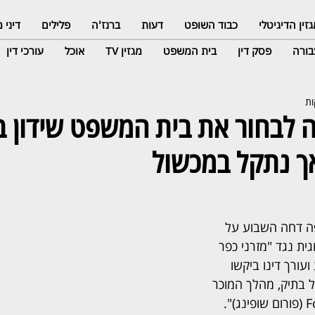
זין הדיגיטלי
כבוד השופט
דעות
ברנז'ה
פלילים
דיני
ורה
פסק דין
בית המשפט
מגזין TV
אוכל
עורכי דין
סה לבחור את בית המשפט שידון 
אך נתקל במכשול
ה דחה השבוע על 
ת נגד "מזרני כפר 
ורך דינו ביקשו 
 בתיק, מהלך המוכר 