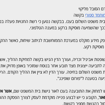
 הגיש אדם הסובל מליקוי 
וחמד ספורי
 בקשה 
בית משפט השלום בעכו. בבקשה נטען כי רשת החנויות פעלה בניגוד 
 בכך שהשמיעה מוסיקת ברקע במענה הטלפוני.
ספק מידע מוקלט במערכת הממוחשבת לניתוב שיחות, כאשר ההק
מוסיקת רקע. 
פטת אביגיל זכריה, ועורך הדין הגיש בקשה למחיקת ההליך, אש
 לתביעה ייצוגית מצד תובע אחר בנוסח שמזכיר באופן מדויק את 
 משפט השלום בחיפה. עורך הדין לא ציין את ההליך הקודם. הר
ה בטענה ל"פורום שופינג". 
קש למחוק את התובענה בעכו לאור גישת בית המשפט שם, 
אשר אימ
אור
, הקובע כי יש לבצע פנייה מוקדמת לעסק לצורך הפסקת ההפ
סול בהגשת מספר בקשות.