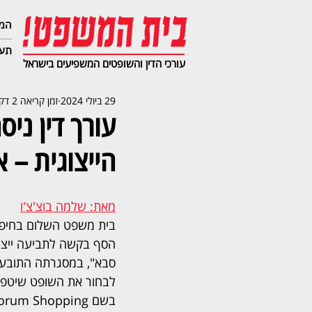
המג
תעב
עורכי הדין והשופטים המשפיעים בישראל
29 ביולי 2024
זמן קריאה 2 דקות
עורך דין ני
הייצוגית – 
מאת: שלמה בוצ'צ'ו
בית משפט השלום בחיפ
הסף בקשה לתביעה ייצוגי
סבא", במסגרתה התובע וע
לבחור את השופט שיטפל
בשם Forum Shopping (פורום שופינג)".