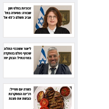
זכוכיות בסלט ושן
שבורה: מסעדה בתל
אביב תשלם כ־45 אלף
שקל
ליאור אשכנזי התלונן
שכסף נעלם בהפקדה
במרכנתיל: הבנק יחזיר
7,700 שקל
כשרה עם סטייל:
רג'ינה המסקרנת
כובשת את סצנת
הגורמה בלב תל אביב