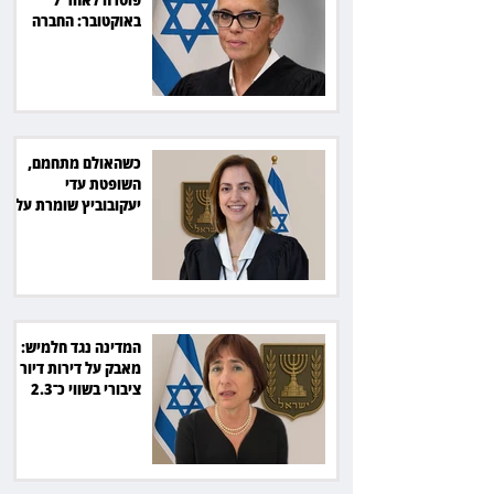
באוקטובר: החברה
תשלם כ־54 אלף שקל
כשהאולם מתחמם,
השופטת עדי
יעקובוביץ שומרת על
קור רוח ושליטה
המדינה נגד חלמיש:
מאבק על דירות דיור
ציבורי בשווי כ־2.3
מיליארד שקל