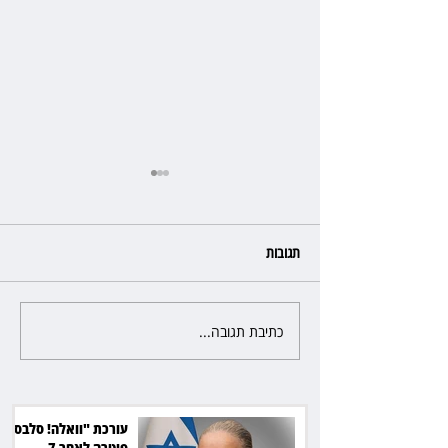
תגובות
כתיבת תגובה...
כשהאולם מתחמם, השופטת עדי
יעקובוביץ שומרת על קור רוח
ושליטה
עורכת "וואלה! סלבס"
פוטרה לאחר 7