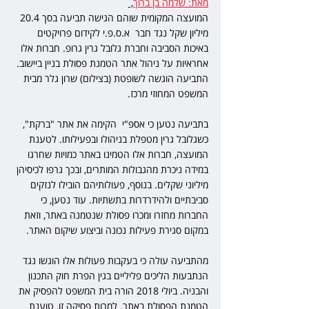
מאת: שלמה בן ברוך
, 
המועצה המקומית שוהם הגישה תביעה בסך 20.4 
מיליון שקל נגד חבר  א.ס.פ.י לקידום פרויקטים 
באיכות הסביבה וחברת גלובל גרין גרופ. חברות אלו 
אחראיות על ניהול אתר הטמנת פסולת בניין ביישוב. 
התביעה הוגשה לשופטת (בצילום) שרון גלר מבית 
המשפט המחוזי מרכז. 
בתביעה נטען כי אספ"י  הקימה את אתר "ברקת", 
כשגלובל גרין מטפלת בניהולו ובפעילותו. לטענת 
המועצה, חברות אלו הטמינו באתר כמויות שחרגו 
במידה ניכרת מהגבולות המותרים, ובכך גרפו לכיסיהן 
מיליוני שקלים. בנוסף, פעולותיהם הובילו לנזקים 
סביבתיים ולהידרדרות בתשתיות. עוד נטען, כי 
החברות מחזרו ומכרו פסולת שנטמנה באתר, וזאת 
במקום סגירת פעילות נכונה וביצוע שיקום האתר.
מהתביעה עולה כי בעקבות פעולות אלו הוגשו נגד 
הנתבעות הליכים פליליים בגין הפרת חוק התכנון 
והבניה. ביולי 2018 הורה בית המשפט להפסיק את 
הטמנת הפסולת באתר. למרות פסיקה זו, טוענת 