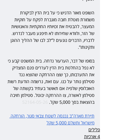
השופט מאור הדגיש כי על בית הדין לביקורת 
משמורת מוטלת חובה מוגברת לפקח על חוקיות 
המעצר, להבטיח את זכויותיו החוקתיות והאנושיות 
של הזר, ולוודא שחירותו לא תיפגע מעבר לנדרש. 
לדבריו, הדברים נוגעים ל“לב לבו של ההליך ההוגן 
ותקינותו”.
בסופו של דבר, הערעור נדחה. בית המשפט קבע כי 
לא נפל בהחלטת בית הדין לעררים פגם המצדיק 
את התערבותו, כך שצו ההרחקה שהוצא נגד 
סטילמן נותר על כנו. עם זאת, נרשמה הודעת רשות 
האוכלוסין שלפיה אם תאושר בעתיד בקשתה של 
סטילמן לאשרה, צו ההרחקה יבוטל. סטילמן חויבה 
בהוצאות בסך 5,000 שקל. 
52164-05-26
תיירת מארה"ב נכנסה לשטח צבאי סגור, הורחקה 
מישראל ותשלם 5,000 שקל
פלילים
4 אורכיות