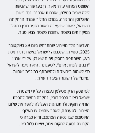
השופט המחוזי עודד מאור, דן בערעור שהגישה 
לילה שרית סטילמן, אזרחית ארה"ב, נגד רשות 
האוכלוסין וההגירה. במרכז ההליך עמדה הרחקתה 
מישראל, לאחר שנעצרה באזור הכפר בורין במהלך 
מסיק זיתים בשטח שהוכרז כשטח צבאי סגור.
הערעור נולד מאירוע שהתרחש ביום 29 באוקטובר 
2025. סטילמן, שנכנסה לישראל באשרת תייר מסוג 
ב/2, השתתפה במסיק זיתים שאורגן על ידי ארגון 
“רבנים לזכויות אדם”. לטענתה, היא הגיעה לישראל 
כדי לשהות בירושלים ולהשתתף בתוכנית “אחוות 
עמים” של השומר הצעיר העולמי.
לפי פסק הדין, סטילמן נעצרה על ידי משטרת 
ישראל באזור הכפר בורין, ונחקרה בחשד להפרת 
הוראה חוקית ולהתנהגות העלולה להפר את שלום 
הציבור. לטענתה, לאחר שהוצג צו האלוף, 
האוטובוס שבו נסעה הסתובב, והיא סברה כי 
הקבוצה נסעה למקום אחר, שאינו כלול בצו.