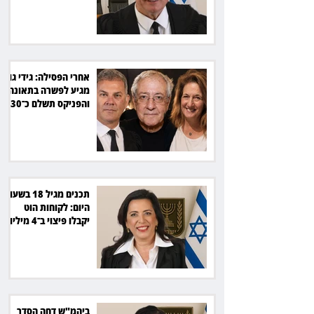
אחרי הפסילה: גידי גוב
מגיע לפשרה בתאונה,
והפניקס תשלם כ־30
אלף שקל
תכנים מגיל 18 בשעות
היום: לקוחות הוט
יקבלו פיצוי ב־4 מיליון
שקל
ביהמ"ש דחה הסדר