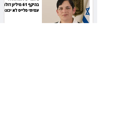
בהיקף 61 מיליון דולר:
עמיתי סלייס לא יכונסו
להצבעה
ביהמ"ש: מנהל העיזבון
ישלם 40 אלף שקל על
שחרור כספי נאמנות
22 שנות מאסר לרוצח:
הסכסוך בגינה הסתיים
ברצח יוסי ביילין ז"ל