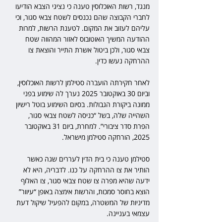
מנגד, רשות האוכלוסין טענה כי נציגי הצבא הודיעו 
לחברי הקבוצה שהם נכנסים לשטח צבאי סגור, וכי 
עליהם לעזוב את המקום. לטענת הרשות, למרות 
ההודעה המשיך האוטובוס לאזור המהווה שטח 
צבאי סגור, ולכן ביטול אשרת התייר והוצאת צו 
ההרחקה נעשו כדין.
לאחר חקירתה הועברה סטילמן לרשות האוכלוסין, 
וביום 30 באוקטובר 2025 נערך לה שימוע בפני 
ממונה ביקורת הגבולות. בסיום השימוע בוטל רישיון 
השהייה שלה, בשל “כניסה לשטח צבאי סגור, 
הפרת סדר ציבורי”. למחרת, ביום 31 באוקטובר 
2025, הורחקה סטילמן מישראל.
סטילמן טענה כי בית הדין לעררים שגה כאשר 
הותיר את צו ההרחקה על כנו. לדבריה, היא לא 
ידעה שהיא מפרה צו שטח צבאי סגור, צו האלוף 
הוצא בחוסר סמכות, והרשות אימצה באופן “עיוור” 
מדיניות של המשטרה, במקום להפעיל שיקול דעת 
עצמאי בעניינה.