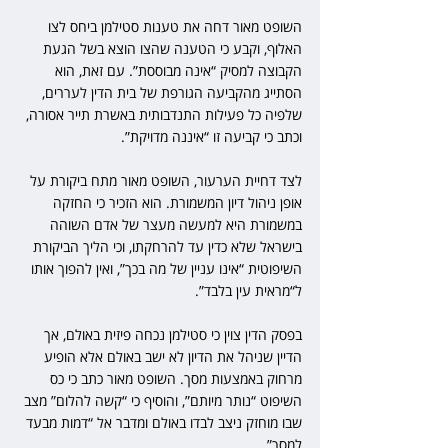
השופט מאור דחה את טענות סטילמן ביחס לצו 
האלוף, וקבע כי הטענה שהצו הוצא בשל הגעת 
הקבוצה למסיק “אינה מבוססת”. עם זאת, הוא 
הסתייג מהקביעה הגורפת של בית הדין לעררים, 
שלפיה כל פעילות התנדבותית באשרת תייר אסורה, 
וכתב כי קביעה זו “איננה מדויקת”.
לצד דחיית הערעור, השופט מאור מתח ביקורת על 
אופן ניהול דיון המשמורת. הוא הזכיר כי החזקה 
במשמורת היא למעשה מעצר של אדם השוהה 
בישראל שלא כדין עד להרחקתו, וכי הליך הביקורת 
השיפוטית “אינו עניין של מה בכך”, ואין להפוך אותו 
ל“מראית עין בלבד”.
בפסק הדין צוין כי סטילמן נכחה פיזית באולם, אך 
הדיין שניהל את הדיון לא ישב באולם אלא הופיע 
מרחוק באמצעות מסך. השופט מאור כתב כי כס 
השיפוט “נותר מיותם”, והוסיף כי “קשה להלום” מצב 
שבו מוחזק ניצב לבדו באולם ומדבר אל “דמות מבעד 
למסך”.