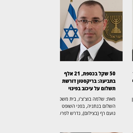
50 שקל בכספת, 21 אלף
ן
בתביעה: בריקסטון דורשת
תשלום על עיכוב בפינוי
ין
מאת: שלמה בוצ'צ'ו, בית משפט
השלום בנתניה, בפני השופט
נועם רף (בצילום), נדרש לפרשה
ל
חריגה שהחלה בכספת אישית
שמספרה 705, שבה נמצא לבסוף