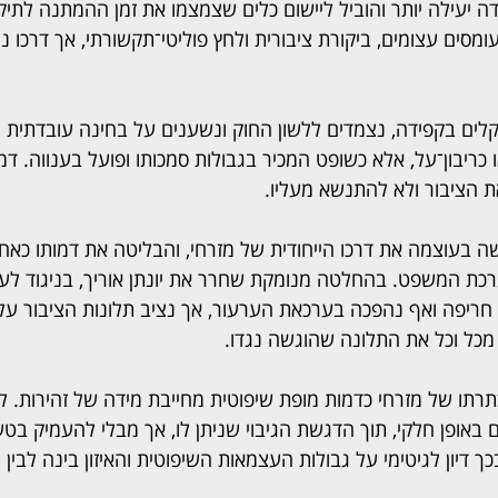
ה יעילה יותר והוביל ליישום כלים שצמצמו את זמן ההמתנה לתיק
סים עצומים, ביקורת ציבורית ולחץ פוליטי־תקשורתי, אך דרכו נ
לים בקפידה, נצמדים ללשון החוק ונשענים על בחינה עובדתית יסו
ו כריבון־על, אלא כשופט המכיר בגבולות סמכותו ופועל בענווה. ד
הציבור ולא להתנשא מעליו.
 בעוצמה את דרכו הייחודית של מזרחי, והבליטה את דמותו כאח
רכת המשפט. בהחלטה מנומקת שחרר את יונתן אוריך, בניגוד ל
ריפה ואף נהפכה בערכאת הערעור, אך נציב תלונות הציבור על
מכל וכל את התלונה שהוגשה נגדו.
כתרתו של מזרחי כדמות מופת שיפוטית מחייבת מידה של זהירות. 
 באופן חלקי, תוך הדגשת הגיבוי שניתן לו, אך מבלי להעמיק בטע
 דיון לגיטימי על גבולות העצמאות השיפוטית והאיזון בינה לבין 