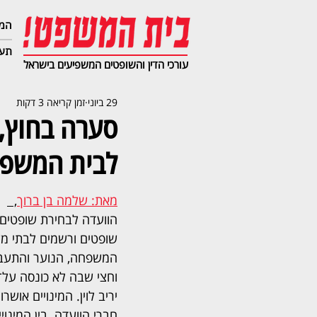
המג
תעב
עורכי הדין והשופטים המשפיעים בישראל
29 ביוני
זמן קריאה 3 דקות
סערה בחוץ, 
לבית המשפט
מאת: שלמה בן ברוך
,  
שופטים ורשמים לבתי מ
המשפחה, הנוער והתעבו
וחצי שבה לא כונסה על־
יריב לוין. המינויים אושר
חברי הוועדה. בין המינוי