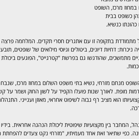
מחוז מרכז, השופט 
ן כשופט בבית 
כהונתו כנשיא.
תמודדת בתקופה זו עם אתגרים חסרי תקדים. המלחמה פרצה 
ניכרות: דחיות דיונים, ביטולים וגיוסי מילואים של שופטים, תובעי
גיים מתמשכים, שהודגשו גם בפרשת "קטרגייט", הפוגעים ביכולת
מות.
שופט מנחם מזרחי, נשיא בתי משפט השלום במחוז מרכז, שנבחר
מות מופת. לאורך שנות פועלו הקפיד על לשון החוק ושמר על קשר
ועיותו הוא מציב רף גבוה לשיפוט אחראי, מאוזן וענייני. התנהלו
כה.
ל, המחבר בין מקצועיות שיפוטית ליכולת הנהגה אחראית. בידיו
נה. כפי שתיאר זאת אחד מעמיתיו, "מזרחי נקט צעדים להפחתת 