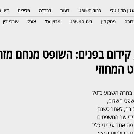
זין הדיגיטלי
כבוד השופט
דעות
ברנז'ה
פלילים
דיני
ורה
פסק דין
בית המשפט
מגזין TV
אוכל
עורכי דין
קידום בפנים: השופט מנחם מזר
 המחוזי
הוועדה לבחירת שופטים בחרה השבוע כ־70 
שפט השלום, 
רה, לאחר כשנה 
ידי שר המשפטים 
ו פה אחד על־ידי כלל 
ים הבולטים נמצא 