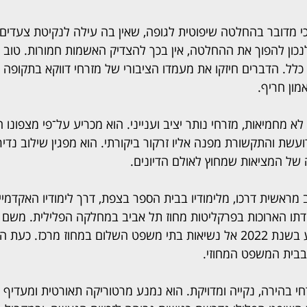
י מדובר בהחלטה שיפוטית לגופה, שאין בה עילה לנקיטת צעדים 
ון להפוך את ההחלטה, אין בכך להצדיק האשמות חמורות. טוב הי
לל. הדברים חיזקו את מעמדו הציבורי של מזרחי דווקא בתקופה
ון חריף.
לא מחמיאות, מזרחי נותר יציב וענייני. הוא מכריע על־פי מצפונו 
ועשת והתקשורת מפנה אליו זרקור ביקורתי. הוא מפגין שילוב נדיר
ה של המציאות שמחוץ לאולם הדיונים.
 מראשית דרכו, מלימודיו בבית הספר בצפת, דרך לימודיו האקדמיי
בודתו הארוכות בפרקליטות מחוז תל אביב במחלקה הפלילית. משם 
ובהתקדמות עקבית הגיע בשנת 2022 אל נשיאות בתי משפט השלום במחוז מרכז.
בבית המשפט המחוזי.
 בהירה, נקייה ומדויקת. הוא נמנע מרטוריקה תאורטית ומעדיף נ