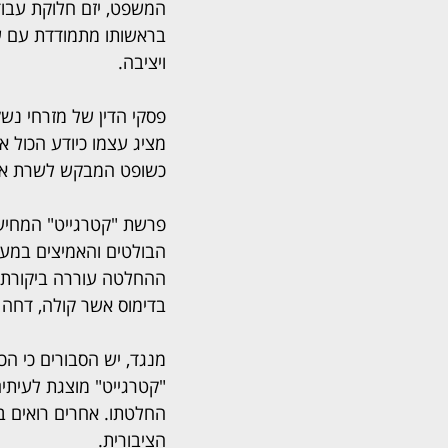
המשפט, יזם חלוקת עבוד
בראשותו מתמודדת עם עומ
ויציבה.
פסקי הדין של מזרחי נשק
מציג עצמו כיודע הכול א
כשופט המבקש לשרת את 
פרשת "קטרגייט" המחישה
הבולטים והאמיצים במע
ההחלטה עוררה ביקורת ח
בדימוס אשר קולה, דחה 
מנגד, יש הסבורים כי ה
"קטרגייט" מוצגת לעיתים
החלטתו. אחרים רואים בכך
הציבורית.