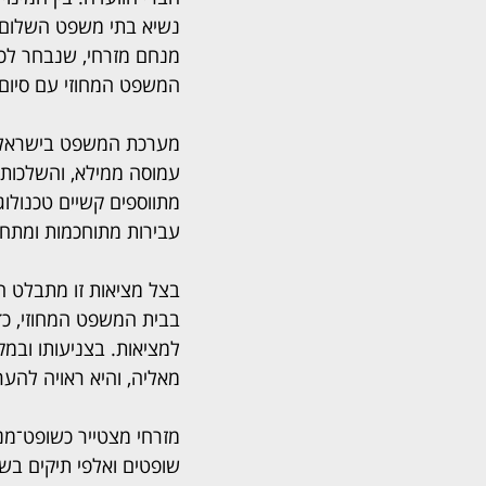
נשיא בתי משפט השלום ב
מנחם מזרחי, שנבחר לכה
המשפט המחוזי עם סיום 
מערכת המשפט בישראל מ
עמוסה ממילא, והשלכותיה 
מתווספים קשיים טכנולו
עבירות מתוחכמות ומתחכ
בצל מציאות זו מתבלט ה
בבית המשפט המחוזי, כד
למציאות. בצניעותו ובמקצ
מאליה, והיא ראויה להער
מזרחי מצטייר כשופט־מנה
שופטים ואלפי תיקים בש