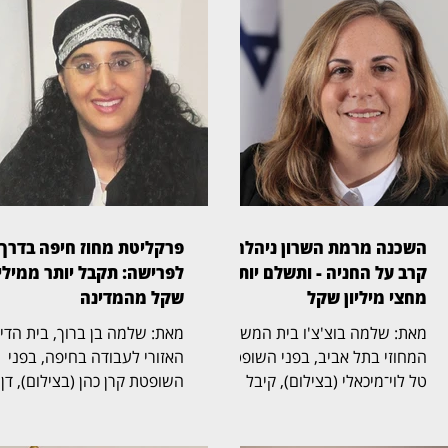
השכנה מרמת השרון ניהלה
פרקליטת מחוז חיפה בדרך
קרב על החניה - ותשלם יותר
לפרישה: תקבל יותר ממיליו
מחצי מיליון שקל
שקל מהמדינה
מאת: שלמה בוצ'צ'ו בית המשפט
מאת: שלמה בן ברוך, בית הד
המחוזי בתל אביב, בפני השופטת
האזורי לעבודה בחיפה, בפני
טל לוי־מיכאלי (בצילום), קיבל
השופטת קרן כהן (בצילום), דן
תביעה שעסקה בזכויות בחניה
בהליך שעסק בסיום כהונתה ש
בבית משותף ברמת השרון. בפסק
פרקליטת מחוז חיפה, אחד