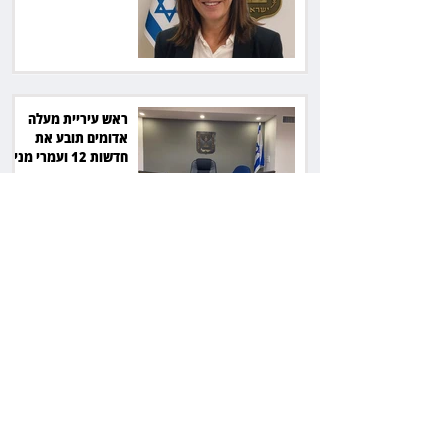
סולארי
ראש עיריית מעלה
אדומים תובע את
חדשות 12 ועמרי מניב
ב־150 אלף שקל
רשת המרפאות "טרם"
לא זיהתה אפנדיציט -
ותפצה ב־736 אלף
שקל