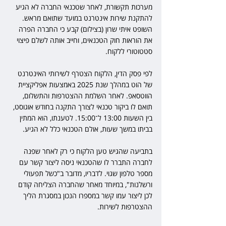
מערכות תקשורת, לאחר שטכנאי החברה לא הגיע 
להתקנת שירות אינטרנט במועד שתואם מראש. 
השופט איתי שרון (בצילום) קבע כי החברה הפרה 
את הוראות חוק הטכנאים, וחייב אותה לשלם פיצוי 
סטטוטורי ללקוח.
לפי פסק הדין, הלקוח הצטרף לשירותי האינטרנט 
של הוט במהלך שנת 2025 באמצעות אפליקציית 
הווטסאפ. לאחר השלמת ההצטרפות והתשלום, 
תואם לו ביקור טכנאי לצורך התקנה בחודש אוגוסט, 
בין השעות 13:00 ל־15:00. לטענתו, הוא המתין 
בביתו במשך שעות, אולם הטכנאי כלל לא הגיע.
בתביעה שהגיש טען הלקוח כי רק לאחר שפנה 
לחברה התברר לו שהטכנאי ניסה ליצור קשר עם 
מספר טלפון שגוי. לדבריו, מדובר ב"כשל תפעולי 
ורשלנות", במיוחד מאחר שהחברה הצליחה קודם 
לכן ליצור עמו קשר במספרו הנכון במסגרת הליך 
ההצטרפות לשירות.