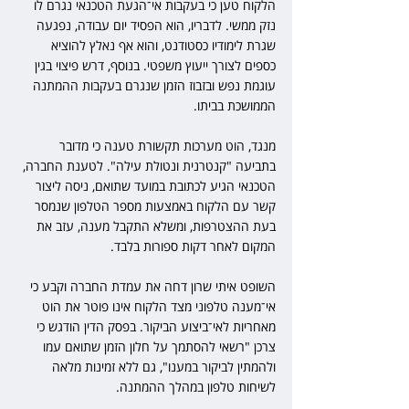
הלקוח טען כי בעקבות אי־הגעת הטכנאי נגרם לו 
נזק ממשי. לדבריו, הוא הפסיד יום עבודה, נפגעה 
שגרת לימודיו כסטודנט, והוא אף נאלץ להוציא 
כספים לצורך ייעוץ משפטי. בנוסף, דרש פיצוי בגין 
עוגמת נפש ובזבוז הזמן שנגרם בעקבות ההמתנה 
הממושכת בביתו.
מנגד, הוט מערכות תקשורת טענה כי מדובר 
בתביעה "קנטרנית ונטולת עילה". לטענת החברה, 
הטכנאי הגיע לכתובת במועד שתואם, ניסה ליצור 
קשר עם הלקוח באמצעות מספר הטלפון שנמסר 
בעת ההצטרפות, ומשלא התקבל מענה, עזב את 
המקום לאחר דקות ספורות בלבד.
השופט איתי שרון דחה את עמדת החברה וקבע כי 
אי־מענה טלפוני מצד הלקוח אינו פוטר את הוט 
מאחריות לאי־ביצוע הביקור. בפסק הדין הודגש כי 
צרכן "רשאי להסתמך על חלון הזמן שתואם עמו 
ולהמתין לביקור במענו", גם ללא זמינות מלאה 
לשיחות טלפון במהלך ההמתנה.