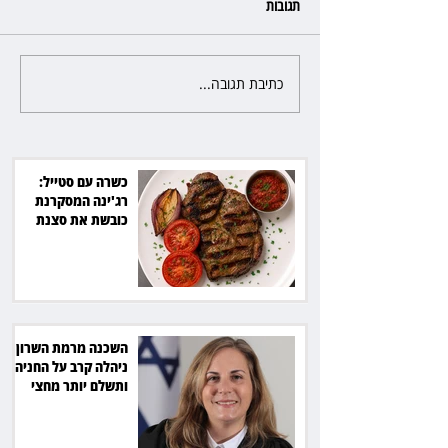
תגובות
כתיבת תגובה...
פרקליטת מחוז חיפה בדרך
לפרישה: תקבל יותר ממיליון שקל
מהמדינה
כשרה עם סטייל:
רג'ינה המסקרנת
כובשת את סצנת
הגורמה בלב תל אביב
השכנה מרמת השרון
ניהלה קרב על החניה -
ותשלם יותר מחצי
מיליון שקל