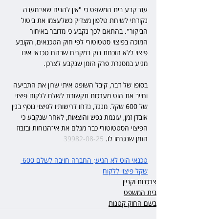
עוד קבע בית המשפט כי "אין להניח שאי־מענה 
נקודתי לשיחת טלפון מצדיק כשלעצמו את ביטול 
הביקור". בהתאם לכך נקבע כי מדובר באיחור 
המזכה בפיצוי סטטוטורי לפי חוק הטכנאים, הקובע 
פיצוי ללא הוכחת נזק במקרים שבהם טכנאי אינו 
מגיע במסגרת פרק הזמן שנקבע לצרכן.
בסופו של דבר, קיבל השופט איתי שרון את התביעה 
וחייב את הוט מערכות תקשורת לשלם ללקוח פיצוי 
של 600 שקל. מנגד, נדחו דרישותיו לפיצוי נוסף בגין 
אובדן זמן, עוגמת נפש והוצאות, לאחר שנקבע כי 
הפיצוי הסטטוטורי כבר מגלם את אי־הנוחות ובזבוז 
הזמן שנגרמו לו. 
39982-08-25
טכנאי הוט לא הגיע; החברה חויבה לשלם 600 
שקל פיצוי ללקוח
צרכנות וקניין
בית המשפט
בשם החוק קטנות